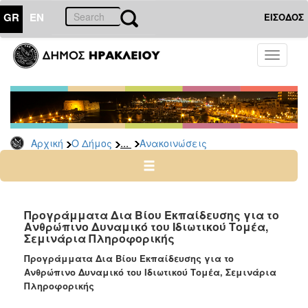
GR
EN
ΕΙΣΟΔΟΣ
Ο
Toggle
ΔΗΜΟΣ
navigati
Υπηρεσίες
&
Φορείς
Δημοτικές
...
Αρχική
Ο Δήμος
Ανακοινώσεις
Υπηρεσίες
Τηλέφωνα
Κ.Ε.Π.
Ηλεκτρονική
Προγράμματα Δια Βίου Εκπαίδευσης για το
Ανθρώπινο Δυναμικό του Ιδιωτικού Τομέα,
Διακυβέρνηση
Σεμινάρια Πληροφορικής
Σχολικές
Προγράμματα Δια Βίου Εκπαίδευσης για το
Επιτροπές
Ανθρώπινο Δυναμικό του Ιδιωτικού Τομέα, Σεμινάρια
Αγροτική
Πληροφορικής
Ανάπτυξη