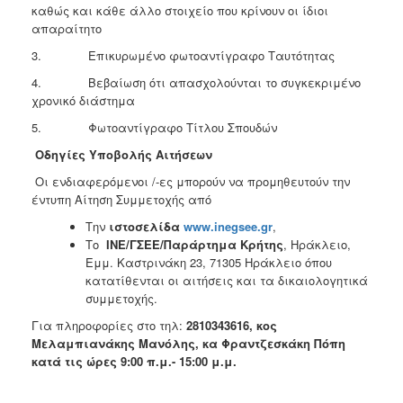
καθώς και κάθε άλλο στοιχείο που κρίνουν οι ίδιοι
απαραίτητο
3. Επικυρωμένο φωτοαντίγραφο Ταυτότητας
4. Βεβαίωση ότι απασχολούνται το συγκεκριμένο
χρονικό διάστημα
5. Φωτοαντίγραφο Τίτλου Σπουδών
Οδηγίες Υποβολής Αιτήσεων
Οι ενδιαφερόμενοι /-ες μπορούν να προμηθευτούν την
έντυπη Αίτηση Συμμετοχής από
Την
ιστοσελίδα
www.inegsee.gr
,
Το
ΙΝΕ/ΓΣΕΕ/Παράρτημα Κρήτης
, Ηράκλειο,
Εμμ. Καστρινάκη 23, 71305 Ηράκλειο όπου
κατατίθενται οι αιτήσεις και τα δικαιολογητικά
συμμετοχής.
Για πληροφορίες στο τηλ:
2810343616, κος
Μελαμπιανάκης Μανόλης, κα Φραντζεσκάκη Πόπη
κατά τις ώρες 9:00 π.μ.- 15:00 μ.μ.