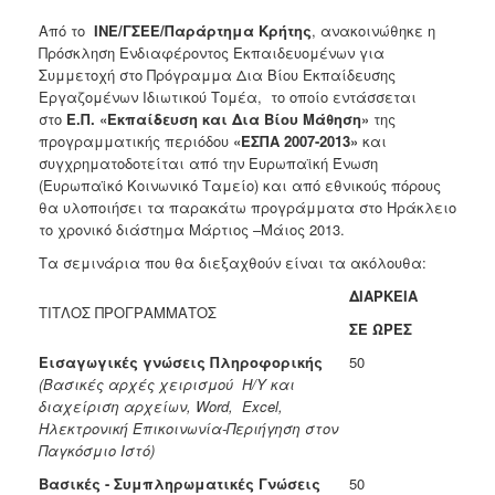
Ανακοινώσεις
Από το
ΙΝΕ/ΓΣΕΕ/Παράρτημα Κρήτης
, ανακοινώθηκε η
Προγράμματα
Πρόσκληση Ενδιαφέροντος Εκπαιδευομένων για
Συμμετοχή στο Πρόγραμμα Δια Βίου Εκπαίδευσης
Προσχολική
Εργαζομένων Ιδιωτικού Τομέα, το οποίο εντάσσεται
Αγωγή
στο
Ε.Π.
«Εκπαίδευση και Δια Βίου Μάθηση»
της
Κοιμητήρια
προγραμματικής περιόδου
«ΕΣΠΑ 2007-2013»
και
συγχρηματοδοτείται από την Ευρωπαϊκή Ένωση
Κέντρο
(Ευρωπαϊκό Κοινωνικό Ταμείο) και από εθνικούς πόρους
Οικογένειας
θα υλοποιήσει τα παρακάτω προγράμματα στο Ηράκλειο
το χρονικό διάστημα Μάρτιος –Μάιος 2013.
Τα σεμινάρια που θα διεξαχθούν είναι τα ακόλουθα:
ΔΙΑΡΚΕΙΑ
Ο
ΤΙΤΛΟΣ ΠΡΟΓΡΑΜΜΑΤΟΣ
ΤΟΠΟΣ
ΣΕ ΩΡΕΣ
ΜΑΣ
Εισαγωγικές γνώσεις Πληροφορικής
50
ΠΟΛΙΤΙΣΜΟΣ
(Βασικές αρχές χειρισμού Η/Υ και
διαχείριση αρχείων,
Word
,
Excel
,
Ηλεκτρονική Επικοινωνία-Περιήγηση στον
ΑΝΘΕΚΤΙΚΗ
ΠΟΛΗ
Παγκόσμιο Ιστό)
Βασικές - Συμπληρωματικές Γνώσεις
50