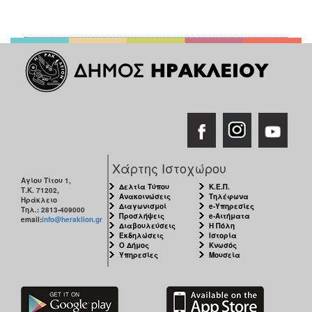
Χάρτης Ιστοχώρου
Αγίου Τίτου 1,
Δελτία Τύπου
Κ.Ε.Π.
Τ.Κ. 71202,
Ανακοινώσεις
Τηλέφωνα
Ηράκλειο
Διαγωνισμοί
e-Υπηρεσίες
Τηλ.: 2813-409000
Προσλήψεις
e-Αιτήματα
email:
info@heraklion.gr
Διαβουλεύσεις
Η Πόλη
Εκδηλώσεις
Ιστορία
Ο Δήμος
Κνωσός
Υπηρεσίες
Μουσεία