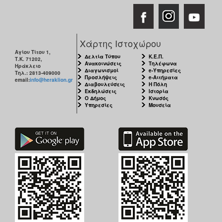
Χάρτης Ιστοχώρου
Αγίου Τίτου 1,
Δελτία Τύπου
Κ.Ε.Π.
Τ.Κ. 71202,
Ανακοινώσεις
Τηλέφωνα
Ηράκλειο
Διαγωνισμοί
e-Υπηρεσίες
Τηλ.: 2813-409000
Προσλήψεις
e-Αιτήματα
email:
info@heraklion.gr
Διαβουλεύσεις
Η Πόλη
Εκδηλώσεις
Ιστορία
Ο Δήμος
Κνωσός
Υπηρεσίες
Μουσεία