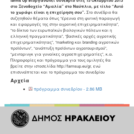
farms Up διοργανώνει συνέδριο στις 15 Οκτωβρίου 2013
Ανακοινώσεις
στο Ξενοδοχείο “Αμαλία” στο Ναύπλιο, με τίτλο “Αυτό
το χωράφι είναι η επιχείρηση σου”.
Στο συνέδριο θα
Προγράμματα
συζητηθούν θέματα όπως “έρευνα στη φυτική παραγωγή
Προσχολική
και εφαρμογές της στην αγροτική επιχειρηματικότητα”,
Αγωγή
“το δίκτυο των ευρωπαϊκών βιολογικών πόλεων και η
ελληνική πραγματικότητα”, “βασικές αρχές αγροτικής
Κοιμητήρια
επιχειρηματικότητας”, “marketing και branding αγροτικών
Κέντρο
προϊόντων”, “ανάπτυξη προϊόντων αγροτουρισμού”,
Οικογένειας
“μεντορινγκ για γυναίκες αγροεπιχειρηματίες”, κ.α.
Πληροφορίες και πρόγραμμα για τους ομιλητές θα
βρείτε στην ιστοσελίδα http://farmsup.eu/gr, ενώ
επισυνάπτεται και το πρόγραμμα του συνεδρίου
Αρχεία
Ο
ΤΟΠΟΣ
πρόγραμμα συνεδρίου - 2.86 MB
ΜΑΣ
ΠΟΛΙΤΙΣΜΟΣ
ΑΝΘΕΚΤΙΚΗ
ΠΟΛΗ