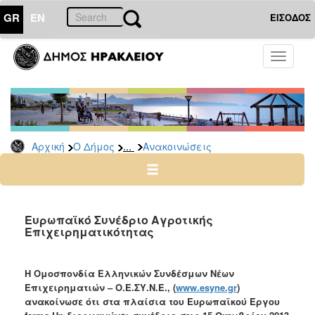
GR
EN
ΕΙΣΟΔΟΣ
Ο
Toggle
ΔΗΜΟΣ
navigati
Υπηρεσίες
&
Φορείς
Δημοτικές
...
Αρχική
Ο Δήμος
Ανακοινώσεις
Υπηρεσίες
Τηλέφωνα
Κ.Ε.Π.
Ηλεκτρονική
Ευρωπαϊκό Συνέδριο Αγροτικής
Επιχειρηματικότητας
Διακυβέρνηση
Σχολικές
Επιτροπές
H Ομοσπονδία Ελληνικών Συνδέσμων Νέων
Επιχειρηματιών – Ο.Ε.ΣΥ.Ν.Ε., (
www.esyne.gr
)
Αγροτική
ανακοίνωσε ότι στα πλαίσια του Ευρωπαϊκού Έργου
Ανάπτυξη