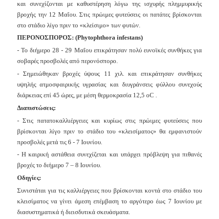
και συνεχίζονται με καθυστέρηση λόγω της ισχυρής πλημμυρικής
Ανακοινώσεις
βροχής την 12 Μαΐου. Στις πρώιμες φυτεύσεις οι πατάτες βρίσκονται
Προγράμματα
στο στάδιο λίγο πριν το «κλείσιμο» των φυτών.
Προσχολική
ΠΕΡΟΝΟΣΠΟΡΟΣ: (Phytophthora infestans)
Αγωγή
- Το διήμερο 28 - 29 Μαΐου επικράτησαν πολύ ευνοϊκές συνθήκες για
Κοιμητήρια
σοβαρές προσβολές από περονόσπορο.
- Σημειώθηκαν βροχές ύψους 11 χιλ. και επικράτησαν συνθήκες
Κέντρο
Οικογένειας
υψηλής ατμοσφαιρικής υγρασίας και διυγράνσεις φύλλου συνεχούς
διάρκειας επί 45 ώρες, με μέση θερμοκρασία 12,5 οC .
Διαπιστώσεις:
- Στις πατατοκαλλιέργειες και κυρίως στις πρώιμες φυτεύσεις που
βρίσκονται λίγο πριν το στάδιο του «κλεισίματος» θα εμφανιστούν
Ο
ΤΟΠΟΣ
προσβολές μετά τις 6 - 7 Ιουνίου.
ΜΑΣ
- Η καιρική αστάθεια συνεχίζεται και υπάρχει πρόβλεψη για πιθανές
βροχές το διήμερο 7 – 8 Ιουνίου.
ΠΟΛΙΤΙΣΜΟΣ
Οδηγίες:
Συνιστάται για τις καλλιέργειες που βρίσκονται κοντά στο στάδιο του
ΑΝΘΕΚΤΙΚΗ
ΠΟΛΗ
κλεισίματος να γίνει άμεση επέμβαση το αργότερο έως 7 Ιουνίου με
διασυστηματικά ή διεισδυτικά σκευάσματα.