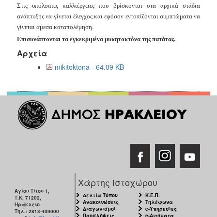
Στις υπόλοιπες καλλιέργειες που βρίσκονται στα αρχικά στάδια
ανάπτυξης να γίνεται έλεγχος και εφόσον εντοπίζονται συμπτώματα να
γίνεται άμεσα καταπολέμηση.
Επισυνάπτονται τα εγκεκριμένα μυκητοκτόνα της πατάτας.
Αρχεία
mikitoktona - 64.09 KB
Χάρτης Ιστοχώρου
Αγίου Τίτου 1,
Δελτία Τύπου
Κ.Ε.Π.
Τ.Κ. 71202,
Ανακοινώσεις
Τηλέφωνα
Ηράκλειο
Διαγωνισμοί
e-Υπηρεσίες
Τηλ.: 2813-409000
Προσλήψεις
e-Αιτήματα