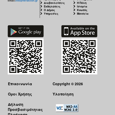
email:
info@heraklion.gr
Διαβουλεύσεις
Η Πόλη
Εκδηλώσεις
Ιστορία
Ο Δήμος
Κνωσός
Υπηρεσίες
Μουσεία
Επικοινωνία
Copyright © 2026
Όροι Χρήσης
Υλοποίηση
Δήλωση
Προσβασιμότητας
Πλοήγηση