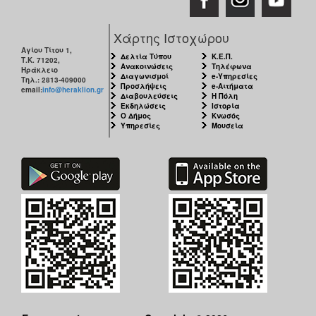
Χάρτης Ιστοχώρου
Αγίου Τίτου 1,
Δελτία Τύπου
Κ.Ε.Π.
Τ.Κ. 71202,
Ανακοινώσεις
Τηλέφωνα
Ηράκλειο
Διαγωνισμοί
e-Υπηρεσίες
Τηλ.: 2813-409000
Προσλήψεις
e-Αιτήματα
email:
info@heraklion.gr
Διαβουλεύσεις
Η Πόλη
Εκδηλώσεις
Ιστορία
Ο Δήμος
Κνωσός
Υπηρεσίες
Μουσεία