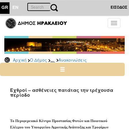
GR
EN
ΕΙΣΟΔΟΣ
Ο
Toggle
ΔΗΜΟΣ
navigati
Υπηρεσίες
&
Φορείς
Δημοτικές
...
Αρχική
Ο Δήμος
Ανακοινώσεις
Υπηρεσίες
Τηλέφωνα
Κ.Ε.Π.
Ηλεκτρονική
Εχθροί – ασθένειες πατάτας την τρέχουσα
περίοδο
Διακυβέρνηση
Σχολικές
Επιτροπές
Αγροτική
Το Περιφερειακό Κέντρο Προστασίας Φυτών και Ποιοτικού
Ανάπτυξη
Ελέγχου του Υπουργείου Αγροτικής Ανάπτυξης και Τροφίμων