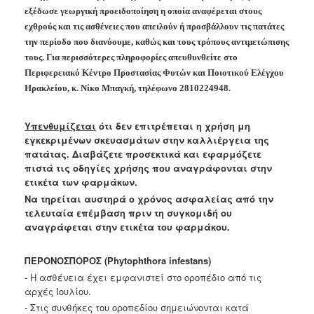
Ανακοινώσεις
εξέδωσε γεωργική προειδοποίηση η οποία αναφέρεται στους
εχθρούς και τις ασθένειες που απειλούν ή προσβάλλουν τις πατάτες
Προγράμματα
την περίοδο που διανύουμε, καθώς και τους τρόπους αντιμετώπισης
Προσχολική
τους. Για περισσότερες πληροφορίες απευθυνθείτε στο
Αγωγή
Περιφερειακό Κέντρο Προστασίας Φυτών και Ποιοτικού Ελέγχου
Κοιμητήρια
Ηρακλείου, κ. Νίκο Μπαγκή, τηλέφωνο 2810224948.
Κέντρο
Οικογένειας
Υπενθυμίζεται
ότι δεν επιτρέπεται η χρήση μη
εγκεκριμένων σκευασμάτων στην καλλιέργεια της
πατάτας.
Διαβάζετε προσεκτικά και εφαρμόζετε
πιστά τις οδηγίες χρήσης που αναγράφονται στην
ετικέτα των
φαρμάκων.
Ο
Να τηρείται αυστηρά ο χρόνος ασφαλείας από την
ΤΟΠΟΣ
ΜΑΣ
τελευταία επέμβαση πριν τη
συγκομιδή ου
αναγράφεται στην ετικέτα του φαρμάκου.
ΠΟΛΙΤΙΣΜΟΣ
ΠΕΡΟΝΟΣΠΟΡΟΣ (Phytophthora infestans)
ΑΝΘΕΚΤΙΚΗ
- Η ασθένεια έχει εμφανιστεί στο οροπέδιο από τις
ΠΟΛΗ
αρχές Ιουλίου.
- Στις συνθήκες του οροπεδίου σημειώνονται κατά