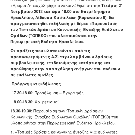
Ανακοινώσεις
«Δρόμοι Απασχόλησης» ανακοινώθηκε ότι
την Τετάρτη 21
Νοεμβρίου 2012 και ώρα 18.00 στο Επιμελητήριο
Προγράμματα
Ηρακλείου, Αίθουσα Καστελάκη (Κορωναίου 9) θα
Προσχολική
πραγματοποιηθεί εκδήλωση με θέμα: «Παρουσίαση
Αγωγή
των Τοπικών Δράσεων Κοινωνικής Ένταξης Ευάλωτων
Ομάδων (ΤΟΠΕΚΟ) που υλοποιούνται στην
Κοιμητήρια
Περιφερειακή Ενότητα Ηρακλείου».
Κέντρο
Οι πράξεις που υλοποιούνται από τις
Οικογένειας
προαναφερόμενες Α.Σ. περιλαμβάνουν δράσεις
συμβουλευτικής, επιδοτούμενης κατάρτισης και
προώθησης στην απασχόληση ανέργων που ανήκουν
σε ευάλωτες ομάδες.
Ο
Πρόγραμμα εκδήλωσης
ΤΟΠΟΣ
ΜΑΣ
17.30-18.00:
Προσέλευση – Εγγραφές
18.00-18.30:
Χαιρετισμοί
ΠΟΛΙΤΙΣΜΟΣ
18.30-19.30:
Παρουσίαση των ‘Τοπικών Δράσεων
Κοινωνικής Ένταξης Ευάλωτων Ομάδων’ (ΤΟΠΕΚΟ) που
ΑΝΘΕΚΤΙΚΗ
ΠΟΛΗ
υλοποιούνται στην Περιφερειακή Ενότητα Ηρακλείου.
1. «Τοπικές δράσεις κοινωνικής ένταξης για ευάλωτες