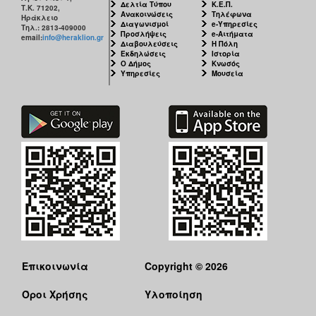
Δελτία Τύπου
Κ.Ε.Π.
Τ.Κ. 71202,
Ανακοινώσεις
Τηλέφωνα
Ηράκλειο
Διαγωνισμοί
e-Υπηρεσίες
Τηλ.: 2813-409000
Προσλήψεις
e-Αιτήματα
email:
info@heraklion.gr
Διαβουλεύσεις
Η Πόλη
Εκδηλώσεις
Ιστορία
Ο Δήμος
Κνωσός
Υπηρεσίες
Μουσεία
Επικοινωνία
Copyright © 2026
Όροι Χρήσης
Υλοποίηση