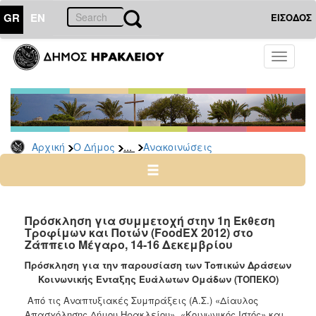
GR
EN
ΕΙΣΟΔΟΣ
Ο
Toggle
ΔΗΜΟΣ
navigati
Υπηρεσίες
&
Φορείς
Δημοτικές
...
Αρχική
Ο Δήμος
Ανακοινώσεις
Υπηρεσίες
Τηλέφωνα
Κ.Ε.Π.
Ηλεκτρονική
Πρόσκληση για συμμετοχή στην 1η Έκθεση
Τροφίμων και Ποτών (FoodEX 2012) στο
Διακυβέρνηση
Ζάππειο Μέγαρο, 14-16 Δεκεμβρίου
Σχολικές
Πρόσκληση για την παρουσίαση των Τοπικών Δράσεων
Επιτροπές
Κοινωνικής Ένταξης Ευάλωτων Ομάδων (ΤΟΠΕΚΟ)
Αγροτική
Από τις Αναπτυξιακές Συμπράξεις (Α.Σ.) «Δίαυλος
Ανάπτυξη
Απασχόλησης Δήμου Ηρακλείου», «Κοινωνικός Ιστός» και