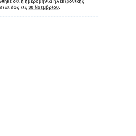
ώθηκε ότι
η ημερομηνία ηλεκτρονικής
εται έως τις
30
Νοεμβρίου
.