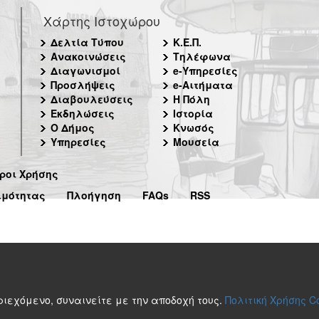
Χάρτης Ιστοχώρου
Δελτία Τύπου
Κ.Ε.Π.
Ανακοινώσεις
Τηλέφωνα
Διαγωνισμοί
e-Υπηρεσίες
Προσλήψεις
e-Αιτήματα
Διαβουλεύσεις
Η Πόλη
Εκδηλώσεις
Ιστορία
Ο Δήμος
Κνωσός
Υπηρεσίες
Μουσεία
ροι Χρήσης
ιμότητας
Πλοήγηση
FAQs
RSS
περιεχόμενο, συναινείτε με την αποδοχή τους.
Πολιτική Χρήσης C