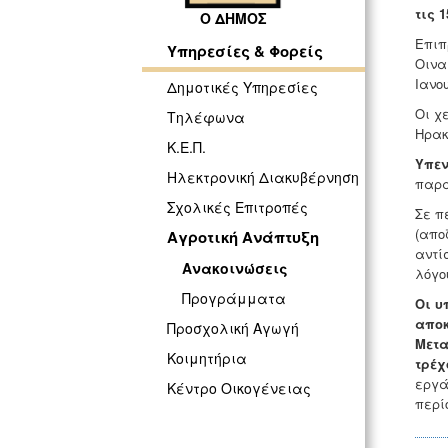
τις 
Ο ΔΗΜΟΣ
Επιπ
Υπηρεσίες & Φορείς
Οινα
Ιανου
Δημοτικές Υπηρεσίες
Οι χ
Τηλέφωνα
Ηρακ
Κ.Ε.Π.
Υπεν
Ηλεκτρονική Διακυβέρνηση
παρα
Σχολικές Επιτροπές
Σε π
(απο
Αγροτική Ανάπτυξη
αντί
Ανακοινώσεις
λόγο
Προγράμματα
Οι υ
αποκ
Προσχολική Αγωγή
Μετα
Κοιμητήρια
τρέχ
εργά
Κέντρο Οικογένειας
περί