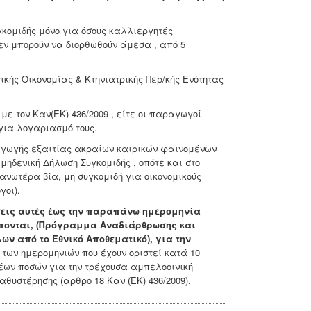
κομιδής μόνο για όσους καλλιεργητές
ν μπορούν να διορθωθούν άμεσα , από 5
κής Οικονομίας & Κτηνιατρικής Περ/κής Ενότητας
ε τον Καν(ΕΚ) 436/2009 , είτε οι παραγωγοί
 για λογαριασμό τους.
αγωγής εξαιτίας ακραίων καιρικών φαινομένων
ηδενική Δήλωση Συγκομιδής , οπότε και στο
 ανωτέρα βία, μη συγκομιδή για οικονομικούς
γοι).
σεις αυτές έως την παραπάνω ημερομηνία
πονται, (Πρόγραμμα Αναδιάρθρωσης και
 από το Εθνικό Αποθεματικό), για την
 των ημερομηνιών που έχουν οριστεί κατά 10
έων ποσών για την τρέχουσα αμπελοοινική
υστέρησης (αρθρο 18 Καν (ΕΚ) 436/2009).