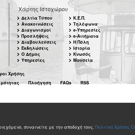
Χάρτης Ιστοχώρου
Δελτία Τύπου
Κ.Ε.Π.
Ανακοινώσεις
Τηλέφωνα
Διαγωνισμοί
e-Υπηρεσίες
Προσλήψεις
e-Αιτήματα
Διαβουλεύσεις
Η Πόλη
Εκδηλώσεις
Ιστορία
Ο Δήμος
Κνωσός
Υπηρεσίες
Μουσεία
ροι Χρήσης
ιμότητας
Πλοήγηση
FAQs
RSS
περιεχόμενο, συναινείτε με την αποδοχή τους.
Πολιτική Χρήσης C