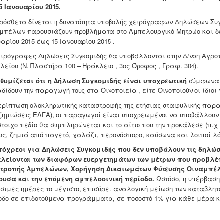
15 Ιανουαρίου 2015.
ρόσθετα δίνεται η δυνατότητα υποβολής χειρόγραφων Δηλώσεων Συγ
μπέλων παρουσιάζουν προβλήματα στο Αμπελουργικό Μητρώο και δε
αρίου 2015 έως 15 Ιανουαρίου 2015 .
ειρόγραφες Δηλώσεις Συγκομιδής θα υποβάλλονται στην Δ/νση Αγροτι
λείου (Ν. Πλαστήρα 100 – Ηράκλειο , 3ος Όροφος , Γραφ. 304).
θυμίζεται ότι η Δήλωση Συγκομιδής είναι υποχρεωτική
σύμφωνα μ
δίδουν την παραγωγή τους στα Οινοποιεία , είτε Οινοποιούν οι ίδιοι
ερίπτωση ολοκληρωτικής καταστροφής της ετήσιας σταφυλικής παρ
ζημιώσεις ΕΛΓΑ), οι παραγωγοί είναι υποχρεωμένοι να υποβάλλουν μ
στοιχο πεδίο θα συμπληρώνεται και το αίτιο που την προκάλεσε (π.χ
υς, ζημιά από παγετό, χαλάζι, περονόσπορο, καύσωνα και λοιποί λό
πόχρεοι για Δηλώσεις Συγκομιδής που δεν υποβάλουν τις δηλώ
λείονται των διαφόρων ευεργετημάτων των μέτρων που προβλέ
τροπής Αμπελώνων, Χορήγηση Δικαιωμάτων Φύτευσης Οιναμπέλων
ουσα και την επόμενη αμπελοοινική περίοδο.
Ωστόσο, η υπέρβαση
σιμες ημέρες το μέγιστο, επισύρει αναλογική μείωση των καταβλητ
οδο σε επιδοτούμενα προγράμματα, σε ποσοστό 1% για κάθε μέρα καθ