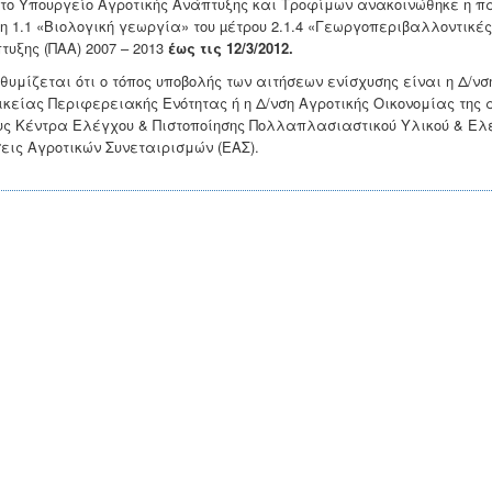
το Υπουργείο Αγροτικής Ανάπτυξης και Τροφίμων ανακοινώθηκε η π
η 1.1 «Βιολογική γεωργία» του µέτρου 2.1.4 «Γεωργοπεριβαλλοντικές
τυξης (ΠΑΑ) 2007 – 2013
έως τις 12/3/2012.
θυμίζεται ότι ο τόπος υποβολής των αιτήσεων ενίσχυσης είναι η
Δ/νσ
οικείας Περιφερειακής Ενότητας ή η Δ/νση Αγροτικής Οικονομίας της
υς Κέντρα Ελέγχου & Πιστοποίησης Πολλαπλασιαστικού Υλικού & Ελ
εις Αγροτικών Συνεταιρισμών (ΕΑΣ).