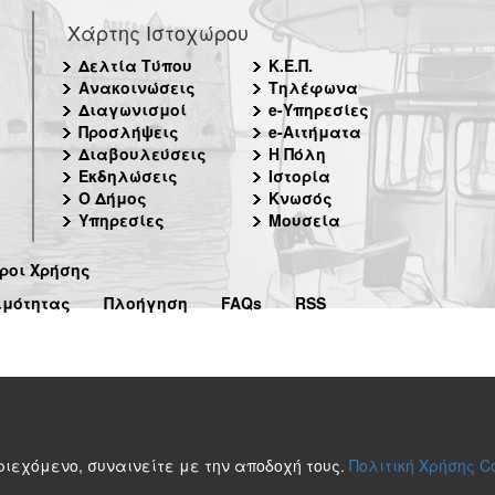
Χάρτης Ιστοχώρου
Δελτία Τύπου
Κ.Ε.Π.
Ανακοινώσεις
Τηλέφωνα
Διαγωνισμοί
e-Υπηρεσίες
Προσλήψεις
e-Αιτήματα
Διαβουλεύσεις
Η Πόλη
Εκδηλώσεις
Ιστορία
Ο Δήμος
Κνωσός
Υπηρεσίες
Μουσεία
ροι Χρήσης
ιμότητας
Πλοήγηση
FAQs
RSS
περιεχόμενο, συναινείτε με την αποδοχή τους.
Πολιτική Χρήσης C