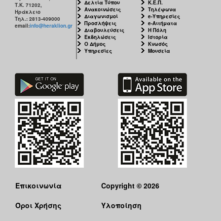
Δελτία Τύπου
Κ.Ε.Π.
Τ.Κ. 71202,
Ανακοινώσεις
Τηλέφωνα
Ηράκλειο
Διαγωνισμοί
e-Υπηρεσίες
Τηλ.: 2813-409000
Προσλήψεις
e-Αιτήματα
email:
info@heraklion.gr
Διαβουλεύσεις
Η Πόλη
Εκδηλώσεις
Ιστορία
Ο Δήμος
Κνωσός
Υπηρεσίες
Μουσεία
Επικοινωνία
Copyright © 2026
Όροι Χρήσης
Υλοποίηση