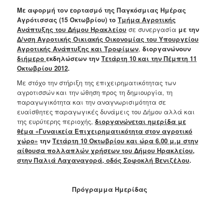
Ανακοινώσεις
Με αφορμή τον εορτασμό της Παγκόσμιας Ημέρας
Αγρότισσας (15 Οκτωβρίου) το
Τμήμα Αγροτικής
Προγράμματα
Ανάπτυξης του Δήμου Ηρακλείου
σε συνεργασία
με την
Προσχολική
Δ/νση Αγροτικής Οικιακής Οικονομίας του Υπουργείου
Αγωγή
Αγροτικής Ανάπτυξης και Τροφίμων
,
διοργανώνουν
διήμερο
εκδηλώσεων την
Τετάρτη 10 και την Πέμπτη 11
Κοιμητήρια
Οκτωβρίου 2012
.
Κέντρο
Με στόχο την στήριξη της επιχειρηματικότητας των
Οικογένειας
αγροτισσών και την ώθηση προς τη δημιουργία, τη
παραγωγικότητα και την αναγνωρισιμότητα σε
ευαίσθητες παραγωγικές δυνάμεις του Δήμου αλλά και
της ευρύτερης περιοχής,
διοργανώνεται ημερίδα με
θέμα «Γυναικεία Επιχειρηματικότητα στον αγροτικό
Ο
ΤΟΠΟΣ
χώρο»
την
Τετάρτη 10 Οκτωβρίου και ώρα 6.00 μ.μ στην
ΜΑΣ
αίθουσα
πολλαπλών χρήσεων του Δήμου Ηρακλείου,
στην Παλιά Λαχαναγορά, οδός Σοφοκλή Βενιζέλου
.
ΠΟΛΙΤΙΣΜΟΣ
Πρόγραμμα Ημερίδας
ΑΝΘΕΚΤΙΚΗ
ΠΟΛΗ