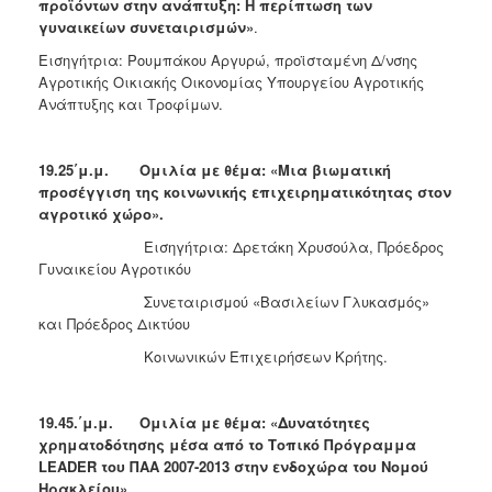
προϊόντων στην ανάπτυξη: Η περίπτωση των
γυναικείων συνεταιρισμών»
.
Εισηγήτρια: Ρουμπάκου Αργυρώ, προϊσταμένη Δ/νσης
Αγροτικής Οικιακής Οικονομίας Υπουργείου Αγροτικής
Ανάπτυξης και Τροφίμων.
19.25΄μ.μ.
Ομιλία με θέμα: «Μια βιωματική
προσέγγιση της κοινωνικής επιχειρηματικότητας στον
αγροτικό χώρο».
Εισηγήτρια: Δρετάκη Χρυσούλα, Πρόεδρος
Γυναικείου Αγροτικόυ
Συνεταιρισμού «Βασιλείων Γλυκασμός»
και Πρόεδρος Δικτύου
Κοινωνικών Επιχειρήσεων Κρήτης.
19.45.΄μ.μ.
Ομιλία με θέμα: «Δυνατότητες
χρηματοδότησης μέσα από το Τοπικό Πρόγραμμα
LEADER
του ΠΑΑ 2007-2013 στην ενδοχώρα του Νομού
Ηρακλείου».