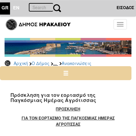
GR
EN
ΕΙΣΟΔΟΣ
Ο
Toggle
ΔΗΜΟΣ
navigati
Υπηρεσίες
&
Φορείς
Δημοτικές
...
Αρχική
Ο Δήμος
Ανακοινώσεις
Υπηρεσίες
Τηλέφωνα
Κ.Ε.Π.
Ηλεκτρονική
Πρόσκληση για τον εορτασμό της
Παγκόσμιας Ημέρας Αγρότισσας
Διακυβέρνηση
ΠΡΟΣΚΛΗΣΗ
Σχολικές
Επιτροπές
ΓΙΑ ΤΟΝ ΕΟΡΤΑΣΜΟ ΤΗΣ ΠΑΓΚΟΣΜΙΑΣ ΗΜΕΡΑΣ
ΑΓΡΟΤΙΣΣΑΣ
Αγροτική
Ανάπτυξη