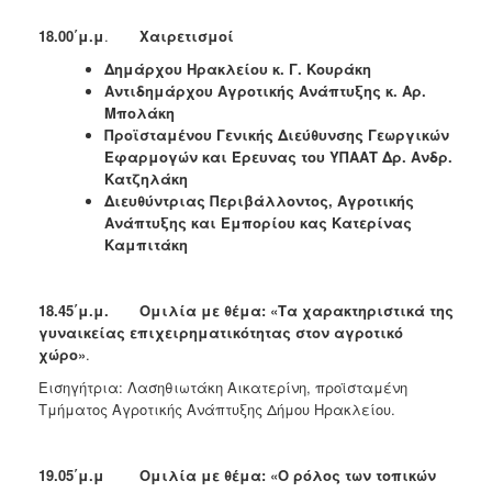
18
.
0
0΄μ.μ
.
Χαιρετισμοί
Δημάρχου Ηρακλείου κ. Γ. Κουράκη
Αντιδημάρχου Αγροτικής Ανάπτυξης κ. Αρ.
Μπολάκη
Προϊσταμένου Γενικής Διεύθυνσης Γεωργικών
Εφαρμογών και Έρευνας του ΥΠΑΑΤ Δρ. Ανδρ.
Κατζηλάκη
Διευθύντριας Περιβάλλοντος, Αγροτικής
Ανάπτυξης και Εμπορίου κας Κατερίνας
Καμπιτάκη
18.45΄μ.μ.
Ομιλία με θέμα: «Τα χαρακτηριστικά της
γυναικείας επιχειρηματικότητας στον αγροτικό
χώρο»
.
Εισηγήτρια: Λασηθιωτάκη Αικατερίνη, προϊσταμένη
Τμήματος Αγροτικής Ανάπτυξης Δήμου Ηρακλείου.
19.05΄μ.μ
Ομιλία με θέμα: «Ο ρόλος των τοπικών