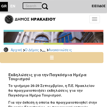
GR
EN
ΕΙΣΟΔΟΣ
Ο
Toggle
ΔΗΜΟΣ
navigati
Υπηρεσίες
&
Φορείς
Δημοτικές
...
Αρχική
Ο Δήμος
Ανακοινώσεις
Υπηρεσίες
Τηλέφωνα
Κ.Ε.Π.
Ηλεκτρονική
Εκδηλώσεις για την Παγκόσμια Ημέρα
Τουρισμού
Διακυβέρνηση
Το τριήμερο 26-29 Σεπτεμβρίου, η Π.Ε. Ηρακλείου
Σχολικές
θα πραγματοποιήσει εκδηλώσεις για την
Επιτροπές
Παγκόσμια Ημέρα Τουρισμού.
Αγροτική
Για την έκθεση η οποία θα πραγματοποιηθεί στην
Ανάπτυξη
Πλατεία Ελευθερίας, οι παραγωγοί τοπικών