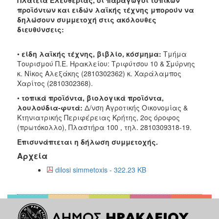
Ανακοινώσεις
προϊόντων και ειδών λαϊκής τέχνης μπορούν να
δηλώσουν συμμετοχή στις ακόλουθες
Προγράμματα
διευθύνσεις:
Προσχολική
Αγωγή
•
είδη λαϊκής τέχνης, βιβλίο, κόσμημα:
Τμήμα
Κοιμητήρια
Τουρισμού Π.Ε. Ηρακλείου: Τριφύτσου 10 & Σμύρνης
κ. Νίκος Αλεξάκης (2810302362) κ. Χαράλαμπος
Κέντρο
Χαρίτος (2810302368).
Οικογένειας
•
τοπικά προϊόντα, βιολογικά προϊόντα,
λουλούδια-φυτά:
Δ/νση Αγροτικής Οικονομίας &
Κτηνιατρικής Περιφέρειας Κρήτης, 2ος όροφος
(πρωτόκολλο), Πλαστήρα 100 , τηλ. 2810309318-19.
Ο
ΤΟΠΟΣ
Επισυνάπτεται η δήλωση συμμετοχής.
ΜΑΣ
Αρχεία
dilosi simmetoxis - 322.23 KB
ΠΟΛΙΤΙΣΜΟΣ
ΑΝΘΕΚΤΙΚΗ
ΠΟΛΗ