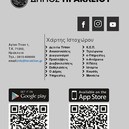
Χάρτης Ιστοχώρου
Αγίου Τίτου 1,
Δελτία Τύπου
Κ.Ε.Π.
Τ.Κ. 71202,
Ανακοινώσεις
Τηλέφωνα
Ηράκλειο
Διαγωνισμοί
e-Υπηρεσίες
Τηλ.: 2813-409000
Προσλήψεις
e-Αιτήματα
email:
info@heraklion.gr
Διαβουλεύσεις
Η Πόλη
Εκδηλώσεις
Ιστορία
Ο Δήμος
Κνωσός
Υπηρεσίες
Μουσεία