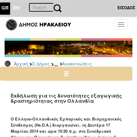
GR
EN
ΕΙΣΟΔΟΣ
Ο
Toggle
ΔΗΜΟΣ
navigati
Υπηρεσίες
&
Φορείς
Δημοτικές
...
Αρχική
Ο Δήμος
Ανακοινώσεις
Υπηρεσίες
Τηλέφωνα
Κ.Ε.Π.
Ηλεκτρονική
Εκδήλωση για τις δυνατότητες εξαγωγικής
δραστηριότητας στην Ολλανδία
Διακυβέρνηση
Σχολικές
Επιτροπές
Ο Ελληνο-Ολλανδικός Εμπορικός και Βιομηχανικός
Σύνδεσμος (He.D.A.) διοργανώνει, τη Δευτέρα 17
Αγροτική
Μαρτίου 2014 και ώρα 10:30 π.μ. στο Συνεδριακό
Ανάπτυξη