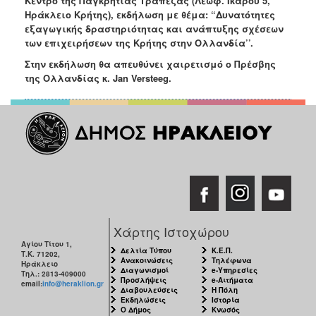
Κέντρο της Παγκρήτιας Τράπεζας (Λεωφ. Ικάρου 5,
Ανακοινώσεις
Ηράκλειο Κρήτης), εκδήλωση με θέμα: “Δυνατότητες
εξαγωγικής δραστηριότητας και ανάπτυξης σχέσεων
Προγράμματα
των επιχειρήσεων της Κρήτης στην Ολλανδία’’.
Προσχολική
Στην εκδήλωση θα απευθύνει χαιρετισμό ο Πρέσβης
Αγωγή
της Ολλανδίας κ. Jan Versteeg.
Κοιμητήρια
Κέντρο
Οικογένειας
Ο
ΤΟΠΟΣ
ΜΑΣ
Χάρτης Ιστοχώρου
ΠΟΛΙΤΙΣΜΟΣ
Αγίου Τίτου 1,
Δελτία Τύπου
Κ.Ε.Π.
Τ.Κ. 71202,
Ανακοινώσεις
Τηλέφωνα
Ηράκλειο
Διαγωνισμοί
e-Υπηρεσίες
Τηλ.: 2813-409000
ΑΝΘΕΚΤΙΚΗ
Προσλήψεις
e-Αιτήματα
email:
info@heraklion.gr
ΠΟΛΗ
Διαβουλεύσεις
Η Πόλη
Εκδηλώσεις
Ιστορία
Ο Δήμος
Κνωσός