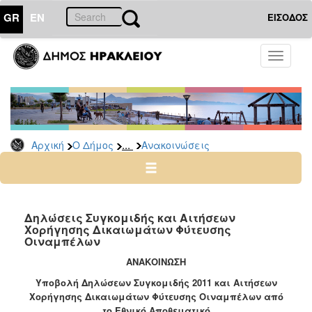
GR
EN
ΕΙΣΟΔΟΣ
Ο
Toggle
ΔΗΜΟΣ
navigati
Υπηρεσίες
&
Φορείς
Δημοτικές
...
Αρχική
Ο Δήμος
Ανακοινώσεις
Υπηρεσίες
Τηλέφωνα
Κ.Ε.Π.
Ηλεκτρονική
Δηλώσεις Συγκομιδής και Αιτήσεων
Χορήγησης Δικαιωμάτων Φύτευσης
Διακυβέρνηση
Οιναμπέλων
Σχολικές
ΑΝΑΚΟΙΝΩΣΗ
Επιτροπές
Υποβολή Δηλώσεων Συγκομιδής 2011 και Αιτήσεων
Αγροτική
Χορήγησης Δικαιωμάτων Φύτευσης Οιναμπέλων από
Ανάπτυξη
το Εθνικό Αποθεματικό