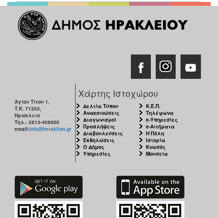
Χάρτης Ιστοχώρου
Αγίου Τίτου 1,
Δελτία Τύπου
Κ.Ε.Π.
Τ.Κ. 71202,
Ανακοινώσεις
Τηλέφωνα
Ηράκλειο
Διαγωνισμοί
e-Υπηρεσίες
Τηλ.: 2813-409000
Προσλήψεις
e-Αιτήματα
email:
info@heraklion.gr
Διαβουλεύσεις
Η Πόλη
Εκδηλώσεις
Ιστορία
Ο Δήμος
Κνωσός
Υπηρεσίες
Μουσεία