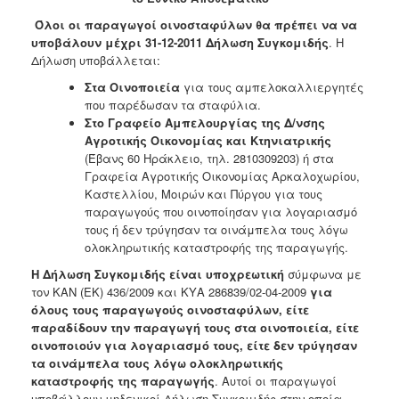
Ανακοινώσεις
Όλοι οι παραγωγοί οινοσταφύλων θα πρέπει να να
Προγράμματα
υποβάλουν μέχρι 31-12-2011 Δήλωση Συγκομιδής
. Η
Δήλωση υποβάλλεται:
Προσχολική
Αγωγή
Στα Οινοποιεία
για τους αμπελοκαλλιεργητές
που παρέδωσαν τα σταφύλια.
Κοιμητήρια
Στο Γραφείο Αμπελουργίας της Δ/νσης
Κέντρο
Αγροτικής Οικονομίας και Κτηνιατρικής
Οικογένειας
(Έβανς 60 Ηράκλειο, τηλ. 2810309203) ή στα
Γραφεία Αγροτικής Οικονομίας Αρκαλοχωρίου,
Καστελλίου, Μοιρών και Πύργου για τους
παραγωγούς που οινοποίησαν για λογαριασμό
τους ή δεν τρύγησαν τα οινάμπελα τους λόγω
Ο
ολοκληρωτικής καταστροφής της παραγωγής.
ΤΟΠΟΣ
ΜΑΣ
Η Δήλωση Συγκομιδής είναι υποχρεωτική
σύμφωνα με
τον ΚΑΝ (ΕΚ) 436/2009 και ΚΥΑ 286839/02-04-2009
για
ΠΟΛΙΤΙΣΜΟΣ
όλους τους παραγωγούς οινοσταφύλων, είτε
παραδίδουν την παραγωγή τους στα οινοποιεία, είτε
οινοποιούν για λογαριασμό τους, είτε δεν τρύγησαν
ΑΝΘΕΚΤΙΚΗ
ΠΟΛΗ
τα οινάμπελα τους λόγω ολοκληρωτικής
καταστροφής της παραγωγής
. Αυτοί οι παραγωγοί
υποβάλλουν μηδενικοί Δήλωση Συγκομιδής στην οποία