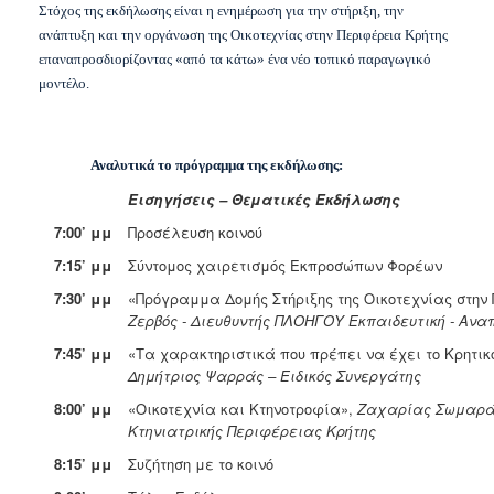
Στόχος της εκδήλωσης είναι η ενημέρωση για την στήριξη, την
Ανακοινώσεις
ανάπτυξη και την οργάνωση της Οικοτεχνίας στην Περιφέρεια Κρήτης
Προγράμματα
επαναπροσδιορίζοντας «από τα κάτω» ένα νέο τοπικό παραγωγικό
Προσχολική
μοντέλο.
Αγωγή
Κοιμητήρια
Αναλυτικά το πρόγραμμα της εκδήλωσης:
Κέντρο
Οικογένειας
Εισηγήσεις – Θεματικές Εκδήλωσης
7:00’ μμ
Προσέλευση κοινού
7:15’ μμ
Σύντομος χαιρετισμός Εκπροσώπων Φορέων
7:30’ μμ
«Πρόγραμμα Δομής Στήριξης της Οικοτεχνίας στην
Ο
ΤΟΠΟΣ
Ζερβός - Διευθυντής ΠΛΟΗΓΟΥ Εκπαιδευτική - Ανα
ΜΑΣ
7:45’ μμ
«Τα χαρακτηριστικά που πρέπει να έχει το Κρητικό
Δημήτριος Ψαρράς – Ειδικός Συνεργάτης
ΠΟΛΙΤΙΣΜΟΣ
8:00’ μμ
«Οικοτεχνία και Κτηνοτροφία»,
Ζαχαρίας Σωμαράς
Κτηνιατρικής Περιφέρειας Κρήτης
ΑΝΘΕΚΤΙΚΗ
ΠΟΛΗ
8:15’ μμ
Συζήτηση με το κοινό