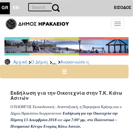
GR
EN
ΕΙΣΟΔΟΣ
Ο
Toggle
ΔΗΜΟΣ
navigati
Υπηρεσίες
&
Φορείς
Δημοτικές
...
Αρχική
Ο Δήμος
Ανακοινώσεις
Υπηρεσίες
Τηλέφωνα
Κ.Ε.Π.
Ηλεκτρονική
Εκδήλωση για την Οικοτεχνία στην Τ.Κ. Κάτω
Ασιτών
Διακυβέρνηση
Σχολικές
Ο ΠΛΟΗΓΟΣ Εκπαιδευτική - Αναπτυξιακή, η Περιφέρεια Κρήτης και ο
Επιτροπές
Δήμος Ηρακλείου διοργανώνουν
Εκδήλωση για την Οικοτεχνία την
Πέμπτη 13 Δεκεμβρίου 2018
και
ώρα 7:00’ μμ.
,
στο Πολιτιστικό –
Αγροτική
Πνευματικό Κέντρο Ενορίας Κάτω Ασιτών.
Ανάπτυξη