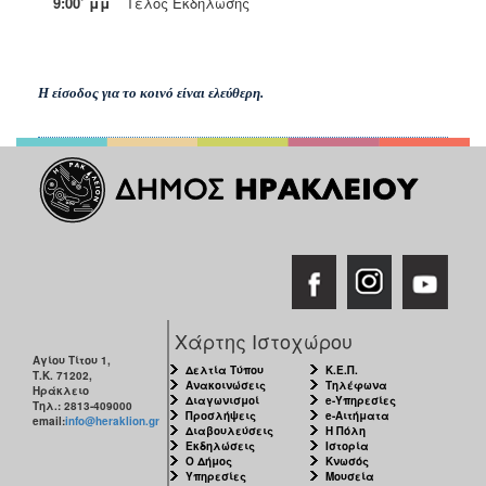
9:00’ μμ
Τέλος Εκδήλωσης
Η είσοδος για το κοινό είναι ελεύθερη.
Χάρτης Ιστοχώρου
Αγίου Τίτου 1,
Δελτία Τύπου
Κ.Ε.Π.
Τ.Κ. 71202,
Ανακοινώσεις
Τηλέφωνα
Ηράκλειο
Διαγωνισμοί
e-Υπηρεσίες
Τηλ.: 2813-409000
Προσλήψεις
e-Αιτήματα
email:
info@heraklion.gr
Διαβουλεύσεις
Η Πόλη
Εκδηλώσεις
Ιστορία
Ο Δήμος
Κνωσός
Υπηρεσίες
Μουσεία