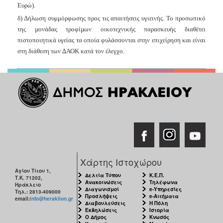
Ευρώ).
δ) Δ
ήλωση συμμόρφωσης προς τις απαιτήσεις υγιεινής. Το προσωπικό
της µονάδας τροφίµων οικοτεχνικής παρασκευής διαθέτει
πιστοποιητικά υγείας τα οποία φυλάσσονται στην επιχείρηση και είναι
στη διάθεση των ∆ΑΟΚ κατά τον έλεγχο.
Χάρτης Ιστοχώρου
Αγίου Τίτου 1,
Δελτία Τύπου
Κ.Ε.Π.
Τ.Κ. 71202,
Ανακοινώσεις
Τηλέφωνα
Ηράκλειο
Διαγωνισμοί
e-Υπηρεσίες
Τηλ.: 2813-409000
Προσλήψεις
e-Αιτήματα
email:
info@heraklion.gr
Διαβουλεύσεις
Η Πόλη
Εκδηλώσεις
Ιστορία
Ο Δήμος
Κνωσός