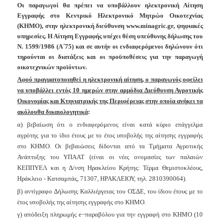
Οι παραγωγοί θα πρέπει να υποβάλλουν
ηλεκτρονική Αίτηση
Εγγραφής
στο Κεντρικό Ηλεκτρονικό Μητρώο Οικοτεχνίας
(ΚΗΜΟ), στην ηλεκτρονική διεύθυνση www.minagric.gr, ψηφιακές
υπηρεσίες.
Η Αίτηση Εγγραφής υπέχει θέση υπεύθυνης δήλωσης του
Ν. 1599/1986 (Α΄75) και σε αυτήν οι ενδιαφερόμενοι δηλώνουν ότι
τηρούνται οι διατάξεις
και οι προϋποθέσεις για την παραγωγή
οικοτεχνικών προϊόντων
.
Αφού πραγματοποιηθεί η ηλεκτρονική αίτηση, ο παραγωγός οφείλει
να υποβάλλει εντός 10 ημερών στην αρμόδια Διεύθυνση Αγροτικής
Οικονομίας και Κτηνιατρικής της Περιφέρειας στην οποία ανήκει τα
ακόλουθα δικαιολογητικά
:
α) βεβαίωση ότι ο ενδιαφερόμενος είναι κατά κύριο επάγγελμα
αγρότης για το ίδιο έτους με το έτος υποβολής της αίτησης εγγραφής
στο ΚΗΜΟ. Οι βεβαιώσεις δίδονται από τα Τµήµατα Αγροτικής
Ανάπτυξης του ΥΠΑΑΤ (είναι οι νέες ονομασίες των παλαιών
ΚΕΠΠΥΕΛ και η Δ/νση Ηρακλείου Κρήτης: Τέρμα Θεμιστοκλέους,
Ηράκλειο - Κατσαμπάς, 71307, ΗΡΑΚΛΕΙΟΥ, τηλ. 2810390064).
β) αντίγραφο ∆ήλωσης Καλλιέργειας του ΟΣ∆Ε, του ίδιου έτους με το
έτος υποβολής της αίτησης εγγραφής στο ΚΗΜΟ.
γ) απόδειξη πληρωμής e−παραβόλου για την εγγραφή στο ΚΗΜΟ (10