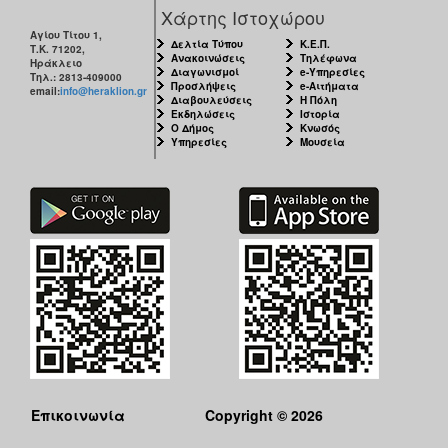
Χάρτης Ιστοχώρου
Αγίου Τίτου 1,
Δελτία Τύπου
Κ.Ε.Π.
Τ.Κ. 71202,
Ανακοινώσεις
Τηλέφωνα
Ηράκλειο
Διαγωνισμοί
e-Υπηρεσίες
Τηλ.: 2813-409000
Προσλήψεις
e-Αιτήματα
email:
info@heraklion.gr
Διαβουλεύσεις
Η Πόλη
Εκδηλώσεις
Ιστορία
Ο Δήμος
Κνωσός
Υπηρεσίες
Μουσεία
Επικοινωνία
Copyright © 2026