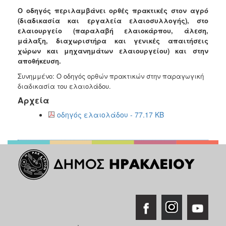
Ανακοινώσεις
Ο οδηγός περιλαμβάνει ορθές πρακτικές στον αγρό
(διαδικασία και εργαλεία ελαιοσυλλογής), στο
Προγράμματα
ελαιουργείο (παραλαβή ελαιοκάρπου, άλεση,
Προσχολική
μάλαξη, διαχωριστήρα και γενικές απαιτήσεις
Αγωγή
χώρων και μηχανημάτων ελαιουργείου) και στην
αποθήκευση.
Κοιμητήρια
Συνημμένο: Ο οδηγός ορθών πρακτικών στην παραγωγική
Κέντρο
διαδικασία του ελαιολάδου.
Οικογένειας
Αρχεία
οδηγός ελαιολάδου - 77.17 KB
Ο
ΤΟΠΟΣ
ΜΑΣ
ΠΟΛΙΤΙΣΜΟΣ
ΑΝΘΕΚΤΙΚΗ
ΠΟΛΗ