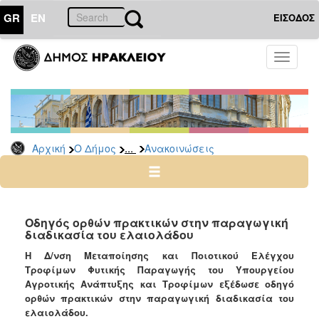
GR
EN
ΕΙΣΟΔΟΣ
Ο
Toggle
ΔΗΜΟΣ
navigati
Υπηρεσίες
&
Φορείς
Δημοτικές
...
Αρχική
Ο Δήμος
Ανακοινώσεις
Υπηρεσίες
Τηλέφωνα
Κ.Ε.Π.
Ηλεκτρονική
Οδηγός ορθών πρακτικών στην παραγωγική
διαδικασία του ελαιολάδου
Διακυβέρνηση
Η Δ/νση Μεταποίησης και Ποιοτικού Ελέγχου
Σχολικές
Τροφίμων Φυτικής Παραγωγής του Υπουργείου
Επιτροπές
Αγροτικής Ανάπτυξης και Τροφίμων εξέδωσε οδηγό
Αγροτική
ορθών πρακτικών στην παραγωγική διαδικασία του
Ανάπτυξη
ελαιολάδου.