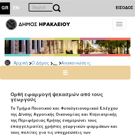
GR
EN
ΕΙΣΟΔΟΣ
Ο
Toggle
ΔΗΜΟΣ
navigati
Υπηρεσίες
&
Φορείς
Δημοτικές
...
Αρχική
Ο Δήμος
Ανακοινώσεις
Υπηρεσίες
Τηλέφωνα
Κ.Ε.Π.
Ηλεκτρονική
Ορθή εφαρμογή ψεκασμών από τους
γεωργούς
Διακυβέρνηση
Το Τμήμα Ποιοτικού και Φυτοϋγειονομικού Ελέγχου
Σχολικές
της Δ/νσης Αγροτικής Οικονομίας και Κτηνιατρικής
Επιτροπές
της Περιφέρειας Κρήτης ενημερώνει τους
Αγροτική
επαγγελματίες χρήστες γεωργικών φαρμάκων και
Ανάπτυξη
τους πολίτες για τις υποχρεώσεις των