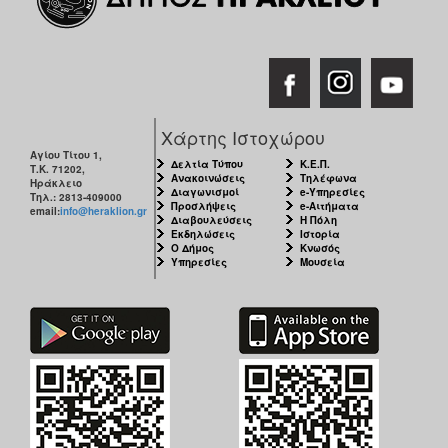
Χάρτης Ιστοχώρου
Αγίου Τίτου 1,
Δελτία Τύπου
Κ.Ε.Π.
Τ.Κ. 71202,
Ανακοινώσεις
Τηλέφωνα
Ηράκλειο
Διαγωνισμοί
e-Υπηρεσίες
Τηλ.: 2813-409000
Προσλήψεις
e-Αιτήματα
email:
info@heraklion.gr
Διαβουλεύσεις
Η Πόλη
Εκδηλώσεις
Ιστορία
Ο Δήμος
Κνωσός
Υπηρεσίες
Μουσεία