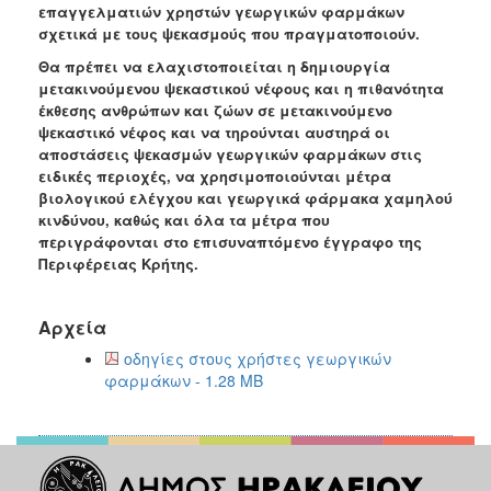
επαγγελματιών χρηστών γεωργικών φαρμάκων
Ανακοινώσεις
σχετικά με τους ψεκασμούς που πραγματοποιούν.
Προγράμματα
Θα πρέπει να ελαχιστοποιείται η δημιουργία
Προσχολική
μετακινούμενου ψεκαστικού νέφους και η πιθανότητα
Αγωγή
έκθεσης ανθρώπων και ζώων σε μετακινούμενο
ψεκαστικό νέφος και να τηρούνται αυστηρά οι
Κοιμητήρια
αποστάσεις ψεκασμών γεωργικών φαρμάκων στις
Κέντρο
ειδικές περιοχές, να χρησιμοποιούνται μέτρα
Οικογένειας
βιολογικού ελέγχου και γεωργικά φάρμακα χαμηλού
κινδύνου, καθώς και όλα τα μέτρα που
περιγράφονται στο επισυναπτόμενο έγγραφο της
Περιφέρειας Κρήτης.
Ο
ΤΟΠΟΣ
Αρχεία
ΜΑΣ
οδηγίες στους χρήστες γεωργικών
φαρμάκων - 1.28 MB
ΠΟΛΙΤΙΣΜΟΣ
ΑΝΘΕΚΤΙΚΗ
ΠΟΛΗ