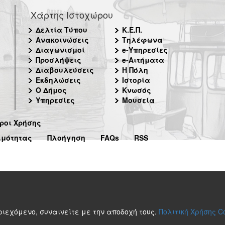
Χάρτης Ιστοχώρου
Δελτία Τύπου
Κ.Ε.Π.
Ανακοινώσεις
Τηλέφωνα
Διαγωνισμοί
e-Υπηρεσίες
Προσλήψεις
e-Αιτήματα
Διαβουλεύσεις
Η Πόλη
Εκδηλώσεις
Ιστορία
Ο Δήμος
Κνωσός
Υπηρεσίες
Μουσεία
ροι Χρήσης
ιμότητας
Πλοήγηση
FAQs
RSS
περιεχόμενο, συναινείτε με την αποδοχή τους.
Πολιτική Χρήσης C