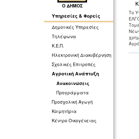
Κ
Ο ΔΗΜΟΣ
Το Υ
Υπηρεσίες & Φορείς
ΕΛΓΟ
Τομέ
Δημοτικές Υπηρεσίες
Νέων
Τηλέφωνα
χρημ
Αγρό
Κ.Ε.Π.
Ηλεκτρονική Διακυβέρνηση
Σχολικές Επιτροπές
Αγροτική Ανάπτυξη
Ανακοινώσεις
Προγράμματα
Προσχολική Αγωγή
Κοιμητήρια
Κέντρο Οικογένειας