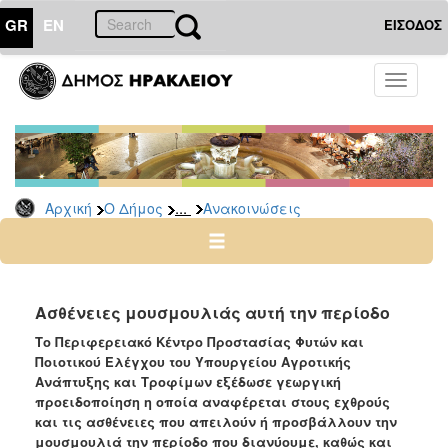
GR
EN
ΕΙΣΟΔΟΣ
Ο
Toggle
ΔΗΜΟΣ
navigati
Υπηρεσίες
&
Φορείς
Δημοτικές
...
Αρχική
Ο Δήμος
Ανακοινώσεις
Υπηρεσίες
Τηλέφωνα
Κ.Ε.Π.
Ηλεκτρονική
Ασθένειες μουσμουλιάς αυτή την περίοδο
Διακυβέρνηση
Το Περιφερειακό Κέντρο Προστασίας Φυτών και
Σχολικές
Ποιοτικού Ελέγχου του Υπουργείου Αγροτικής
Επιτροπές
Ανάπτυξης και Τροφίμων εξέδωσε γεωργική
προειδοποίηση η οποία αναφέρεται στους εχθρούς
Αγροτική
και τις ασθένειες που απειλούν ή προσβάλλουν την
Ανάπτυξη
μουσμουλιά την περίοδο που διανύουμε, καθώς και