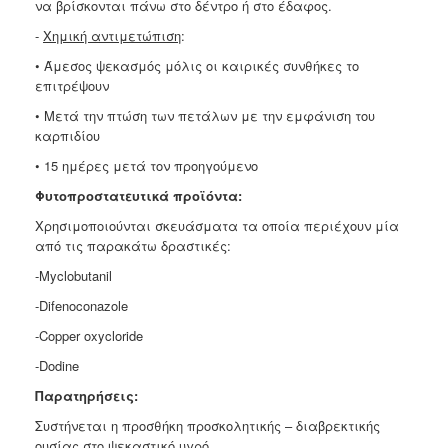
να βρίσκονται πάνω στο δέντρο ή στο έδαφος.
-
Χημική αντιμετώπιση
:
•
Άμεσος ψεκασμός μόλις οι καιρικές συνθήκες το
επιτρέψουν
•
Μετά την πτώση των πετάλων με την εμφάνιση του
καρπιδίου
•
15 ημέρες μετά τον προηγούμενο
Φυτοπροστατευτικά προϊόντα:
Χρησιμοποιούνται σκευάσματα τα οποία περιέχουν μία
από τις
παρακάτω δραστικές:
-Myclobutanil
-Difenoconazole
-Copper oxycloride
-Dodine
Παρατηρήσεις:
Συστήνεται η προσθήκη προσκολητικής – διαβρεκτικής
ουσίας στο
ψεκαστικό υγρό.