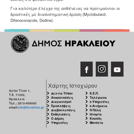
Για καλύτερο έλεγχο της ασθένειας να προτιμούνται οι
δραστικές με
διασυστηματική δράση (Myclobutanil,
Difenoconazole, Dodine).
Χάρτης Ιστοχώρου
Αγίου Τίτου 1,
Δελτία Τύπου
Κ.Ε.Π.
Τ.Κ. 71202,
Ανακοινώσεις
Τηλέφωνα
Ηράκλειο
Διαγωνισμοί
e-Υπηρεσίες
Τηλ.: 2813-409000
Προσλήψεις
e-Αιτήματα
email:
info@heraklion.gr
Διαβουλεύσεις
Η Πόλη
Εκδηλώσεις
Ιστορία
Ο Δήμος
Κνωσός
Υπηρεσίες
Μουσεία