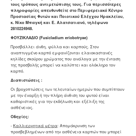
τους τρόπους αντιμετώπισης τους. Για περισσότερες
Ανακοινώσεις
πληροφορίες απευθυνθείτε στο Περιφερειακό Κέντρο
Προγράμματα
Προστασίας Φυτών και Ποιοτικού Ελέγχου Ηρακλείου,
κ. Νίκο Μπαγκή και Ε. Αλατσατιανό, τηλέφωνο
Προσχολική
2810224948.
Αγωγή
ΦΟΥΖΙΚΛΑ∆ΙΟ (Fusicladium eriobotryae)
Κοιμητήρια
Προσβάλλει άνθη, φύλλα και καρπούς. Στον
Κέντρο
αναπτυγμένο καρπό
εμφανίζονται ελαιοκαστανές
Οικογένειας
κηλίδες σκούρου χρώματος που ανάλογα
με την ένταση
της προσβολής μπορεί να καλύπτει και ολόκληρο τον
καρπό.
Διαπιστώσεις :
Ο
ΤΟΠΟΣ
Οι βροχοπτώσεις των τελευταίων ημερών που συμπίπτουν
ΜΑΣ
με την
έναρξη ή την πλήρη άνθιση του φυτού είναι
καθοριστικές για την
εκδήλωση και εξέλιξη της
ΠΟΛΙΤΙΣΜΟΣ
ασθένειας.
Οδηγίες:
ΑΝΘΕΚΤΙΚΗ
ΠΟΛΗ
-
Καλλιεργητικά μέτρα
: Απομάκρυνση των
προσβεβλημένων από την ασθένεια καρπών που μπορεί