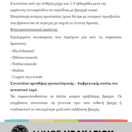
Συνιστάται από την άνθηση μέχρι και 2-3 εβδομάδες μετά την
εμφάνιση του καρπιδίου σε περιόδους με βροχερό καιρό.
Μεγαλύτερη ανάγκη προστασίας έχουν δέντρα με ιστορικό προσβολών
που βρίσκονται σε περιοχές με συχνές κι έντονες δροσιές.
Φ
υτοπροστατευτικά π
ροϊόντα:
Ε
γκεκριμένα σκευάσματα που περιέχουν μία από τις παρακάτω
δραστικές.:
- Myclobutanil
- Difenoconazole
- Fenbuconazole
- Dodine
- Copper oxycloride
Συνιστάται προσθήκη προσκολλητικής – διαβρεκτικής ουσίας στο
ψεκαστικό υγρό.
Ν
α παρακολουθούνται τα δελτία καιρού πρόβλεψης βροχών. Οι
επεμβάσεις συνιστάται να γίνονται πριν από πιθανή βροχή ή
εναλλακτικά το συντομότερο μετά από εκδήλωση βροχής.