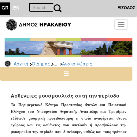
GR
EN
ΕΙΣΟΔΟΣ
Ο
Toggle
ΔΗΜΟΣ
navigati
Υπηρεσίες
&
Φορείς
Δημοτικές
...
Αρχική
Ο Δήμος
Ανακοινώσεις
Υπηρεσίες
Τηλέφωνα
Κ.Ε.Π.
Ηλεκτρονική
Ασθένειες μουσμουλιάς αυτή την περίοδο
Διακυβέρνηση
Το Περιφερειακό Κέντρο Προστασίας Φυτών και Ποιοτικού
Σχολικές
Ελέγχου του Υπουργείου Αγροτικής Ανάπτυξης και Τροφίμων
Επιτροπές
εξέδωσε γεωργική προειδοποίηση η οποία αναφέρεται στους
Αγροτική
εχθρούς και τις ασθένειες που απειλούν ή προσβάλλουν την
Ανάπτυξη
μουσμουλιά την περίοδο που διανύουμε, καθώς και τους τρόπους