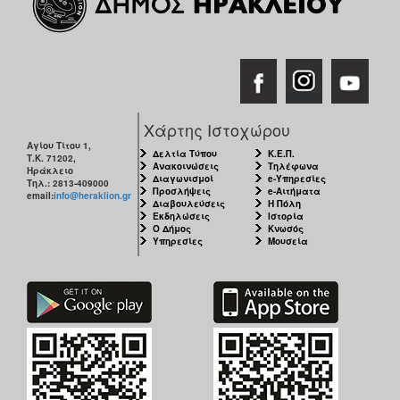
Χάρτης Ιστοχώρου
Αγίου Τίτου 1,
Δελτία Τύπου
Κ.Ε.Π.
Τ.Κ. 71202,
Ανακοινώσεις
Τηλέφωνα
Ηράκλειο
Διαγωνισμοί
e-Υπηρεσίες
Τηλ.: 2813-409000
Προσλήψεις
e-Αιτήματα
email:
info@heraklion.gr
Διαβουλεύσεις
Η Πόλη
Εκδηλώσεις
Ιστορία
Ο Δήμος
Κνωσός
Υπηρεσίες
Μουσεία