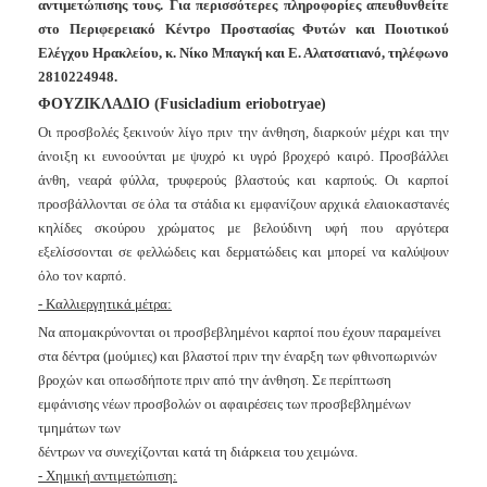
αντιμετώπισης τους. Για περισσότερες πληροφορίες απευθυνθείτε
Ανακοινώσεις
στο Περιφερειακό Κέντρο Προστασίας Φυτών και Ποιοτικού
Προγράμματα
Ελέγχου Ηρακλείου, κ. Νίκο Μπαγκή και Ε. Αλατσατιανό, τηλέφωνο
2810224948.
Προσχολική
Αγωγή
ΦΟΥΖΙΚΛΑ∆ΙΟ (Fusicladium eriobotryae)
Κοιμητήρια
Ο
ι προσβολές ξεκινούν λίγο πριν την άνθηση, διαρκούν μέχρι και την
άνοιξη κι ευνοούνται με ψυχρό κι υγρό βροχερό καιρό. Προσβάλλει
Κέντρο
άνθη, νεαρά φύλλα, τρυφερούς βλαστούς και καρπούς. Οι καρποί
Οικογένειας
προσβάλλονται σε όλα τα στάδια κι εμφανίζουν αρχικά ελαιοκαστανές
κηλίδες σκούρου χρώματος με βελούδινη υφή που αργότερα
εξελίσσονται σε φελλώδεις και δερματώδεις και μπορεί να καλύψουν
όλο τον καρπό.
Ο
-
Καλλιεργητικά μέτρα:
ΤΟΠΟΣ
ΜΑΣ
Να απομακρύνονται οι προσβεβλημένοι καρποί που έχουν παραμείνει
στα δέντρα (μούμιες) και βλαστοί πριν την έναρξη των φθινοπωρινών
ΠΟΛΙΤΙΣΜΟΣ
βροχών και οπωσδήποτε πριν από την άνθηση. Σε περίπτωση
εμφάνισης νέων προσβολών οι αφαιρέσεις των προσβεβλημένων
ΑΝΘΕΚΤΙΚΗ
τμημάτων των
ΠΟΛΗ
δέντρων να συνεχίζονται κατά τη διάρκεια του χειμώνα.
- Χημική αντιμετώπιση: