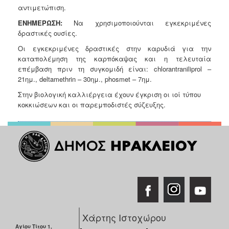
αντιμετώπιση.
Ε
ΝΗΜΕΡΩΣΗ:
Να χρησιμοποιούνται εγκεκριμένες
δραστικές ουσίες.
Οι εγκεκριμένες δραστικές στην καρυδιά για την
κατα
π
ολέμηση της καρ
π
όκαψας και η
τελευταία
επέμβαση πριν τη συγκομιδή είναι: chlorantraniliprol –
21ημ., deltamethrin – 30ημ., phosmet – 7ημ.
Στην βιολογική καλλιέργεια έχουν έγκριση οι ιοί τύπου
κοκκιώσεων και οι παρεμποδιστές σύζευξης.
Χάρτης Ιστοχώρου
Αγίου Τίτου 1,