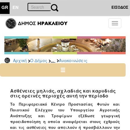
GR
EN
ΕΙΣΟΔΟΣ
Ο
Toggle
ΔΗΜΟΣ
navigati
Υπηρεσίες
&
Φορείς
Δημοτικές
...
Αρχική
Ο Δήμος
Ανακοινώσεις
Υπηρεσίες
Τηλέφωνα
Κ.Ε.Π.
Ηλεκτρονική
Ασθένειες μηλιάς, αχλαδιάς και καρυδιάς
στις ορεινές περιοχές αυτή την περίοδο
Διακυβέρνηση
Το Περιφερειακό Κέντρο Προστασίας Φυτών και
Σχολικές
Ποιοτικού Ελέγχου του Υπουργείου Αγροτικής
Επιτροπές
Ανάπτυξης και Τροφίμων εξέδωσε γεωργική
Αγροτική
προειδοποίηση η οποία αναφέρεται στους εχθρούς
Ανάπτυξη
και τις ασθένειες που απειλούν ή προσβάλλουν την