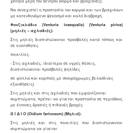
χοντρά μέρη του δέντρου (κορμό και βραχίονες).
Να συνεχιστεί η προστασία του κορμού και των βραχιόνων
με κατευθυνόμενο ψεκασμό και καλή διαβροχή.
Φουζικλάδιο (Venturia inaequalis)
(Venturia pirina)
(μηλιές – αχλαδιές)
:
Στις μηλιές διαπιστώνονται προσβολές κατά τόπους και
σε ευαίσθητες
ποικιλίες.
- Στις αχλαδιές, ιδιαίτερα σε υγρές θέσεις,
διαπιστώνονται προσβολές (κηλίδες
σε φύλλα και καρπούς με σκουρόχρωμες βελούδινες
εξανθήσεις).
Στις μηλιές και στις αχλαδιές που εμφανίζονται
συμπτώματα, πρέπει να γίνεται προστασία σε περιόδους
με έντονες δροσιές ή πιθανές βροχές.
Ω Ι Δ Ι Ο (Oidium farinosum) (Μηλιά):
Σ
τις μηλιές και στις ποικιλίες που διαπιστώνονται
συμπτώματα να γίνεται