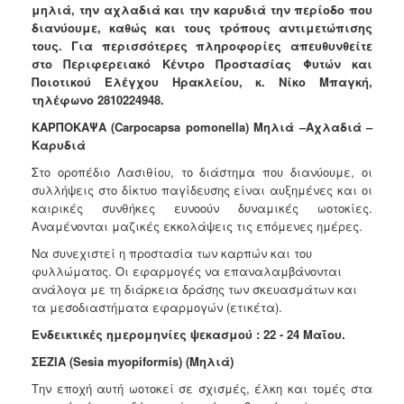
μηλιά, την αχλαδιά και την καρυδιά την περίοδο που
Ανακοινώσεις
διανύουμε, καθώς και τους τρόπους αντιμετώπισης
Προγράμματα
τους. Για περισσότερες πληροφορίες απευθυνθείτε
στο Περιφερειακό Κέντρο Προστασίας Φυτών και
Προσχολική
Ποιοτικού Ελέγχου Ηρακλείου, κ. Νίκο Μπαγκή,
Αγωγή
τηλέφωνο 2810224948.
Κοιμητήρια
ΚΑΡΠΟΚΑΨΑ (Carpocapsa pomonella) Μηλιά –Αχλαδιά –
Κέντρο
Kαρυδιά
Οικογένειας
Στο οροπέδιο Λασιθίου, το διάστημα που διανύουμε, οι
συλλήψεις στο δίκτυο παγίδευσης είναι αυξημένες και οι
καιρικές συνθήκες ευνοούν δυναμικές ωοτοκίες.
Αναμένονται μαζικές εκκολάψεις τις επόμενες ημέρες.
Ο
Να συνεχιστεί η προστασία των καρπών και του
ΤΟΠΟΣ
φυλλώματος. Οι εφαρμογές να επαναλαμβάνονται
ΜΑΣ
ανάλογα με τη διάρκεια δράσης των σκευασμάτων και
τα μεσοδιαστήματα εφαρμογών (ετικέτα).
ΠΟΛΙΤΙΣΜΟΣ
Ενδεικτικές ημερομηνίες ψεκασμού : 22 - 24 Μαΐου.
ΑΝΘΕΚΤΙΚΗ
ΣΕΖΙΑ
(Sesia myopiformis) (Μηλιά)
ΠΟΛΗ
Την εποχή αυτή ωοτοκεί σε σχισμές, έλκη και τομές στα