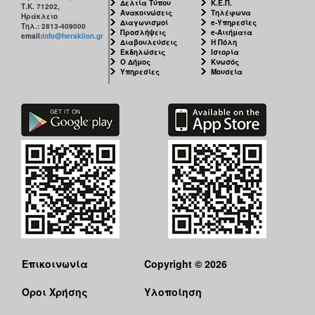
Δελτία Τύπου
Κ.Ε.Π.
Τ.Κ. 71202,
Ανακοινώσεις
Τηλέφωνα
Ηράκλειο
Διαγωνισμοί
e-Υπηρεσίες
Τηλ.: 2813-409000
Προσλήψεις
e-Αιτήματα
email:
info@heraklion.gr
Διαβουλεύσεις
Η Πόλη
Εκδηλώσεις
Ιστορία
Ο Δήμος
Κνωσός
Υπηρεσίες
Μουσεία
Επικοινωνία
Copyright © 2026
Όροι Χρήσης
Υλοποίηση