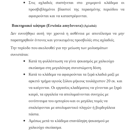
Στις αχλαδιές συστήνεται στο χειμερινό κλάδεμα οι
προσβεβλημένοι βλαστοί της περασμένης περιόδου να
αφαιρούνται και να καταστρέφονται.
Βακτηριακό κάψιμο
(Erwinia amylovora)
(Αχλαδιά)
Δ
εν ευνοήθηκε αυτή την χρονιά η ασθένεια με αποτέλεσμα να μην
παρατηρηθούν έντονες και γενικευμένες προσβολές στις αχλαδιές.
Την περίοδο που ακολουθεί για την μείωση των μολυσμάτων
συνιστάται:
Κατά τη φυλλόπτωση να γίνει ψεκασμός με χαλκούχο
σκεύασμα στη μεγαλύτερη συνιστώμενη δόση.
Κατά το κλάδεμα να αφαιρούνται τα ξερά κλαδιά μαζί με
αρκετό τμήμα υγιούς ξύλου μήκους τουλάχιστον 20 εκ. και
να καίγονται. Οι εργασίες κλαδέματος να γίνονται με ξηρό
καιρό, τα εργαλεία να απολυμαίνονται συνεχώς με
οινόπνευμα του εμπορίου και οι μεγάλες τομές να
επαλείφονται με απολυμαντικό πληγών ή βορδιγάλεια
πάστα.
Αμέσως μετά το κλάδεμα επανάληψη ψεκασμού με
χαλκούχο σκεύασμα.