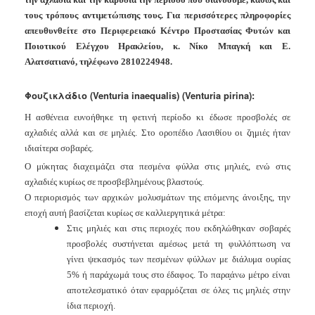
Ανακοινώσεις
τους τρόπους αντιμετώπισης τους. Για περισσότερες πληροφορίες
Προγράμματα
απευθυνθείτε στο Περιφερειακό Κέντρο Προστασίας Φυτών και
Ποιοτικού Ελέγχου Ηρακλείου, κ. Νίκο Μπαγκή και Ε.
Προσχολική
Αλατσατιανό, τηλέφωνο 2810224948.
Αγωγή
Κοιμητήρια
Φουζικλάδιο (Venturia inaequalis)
(Venturia pirina):
Κέντρο
Η
ασθένεια ευνοήθηκε τη φετινή περίοδο κι έδωσε προσβολές σε
Οικογένειας
αχλαδιές αλλά και σε μηλιές. Στο οροπέδιο Λασιθίου οι ζημιές ήταν
ιδιαίτερα σοβαρές.
Ο μύκητας διαχειμάζει στα πεσμένα φύλλα στις μηλιές, ενώ στις
αχλαδιές κυρίως σε προσβεβλημένους βλαστούς.
Ο
Ο περιορισμός των αρχικών μολυσμάτων της επόμενης άνοιξης, την
ΤΟΠΟΣ
ΜΑΣ
εποχή αυτή βασίζεται κυρίως σε καλλιεργητικά μέτρα:
Στις μηλιές και στις περιοχές που εκδηλώθηκαν σοβαρές
ΠΟΛΙΤΙΣΜΟΣ
προσβολές συστήνεται αμέσως μετά τη φυλλόπτωση να
γίνει ψεκασμός των πεσμένων φύλλων με διάλυμα ουρίας
ΑΝΘΕΚΤΙΚΗ
5% ή παράχωμά τους στο έδαφος. Το παρα̟άνω μέτρο είναι
ΠΟΛΗ
αποτελεσματικό όταν εφαρμόζεται σε όλες τις μηλιές στην
ίδια περιοχή.