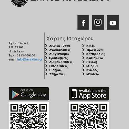
Χάρτης Ιστοχώρου
Αγίου Τίτου 1,
Δελτία Τύπου
Κ.Ε.Π.
Τ.Κ. 71202,
Ανακοινώσεις
Τηλέφωνα
Ηράκλειο
Διαγωνισμοί
e-Υπηρεσίες
Τηλ.: 2813-409000
Προσλήψεις
e-Αιτήματα
email:
info@heraklion.gr
Διαβουλεύσεις
Η Πόλη
Εκδηλώσεις
Ιστορία
Ο Δήμος
Κνωσός
Υπηρεσίες
Μουσεία