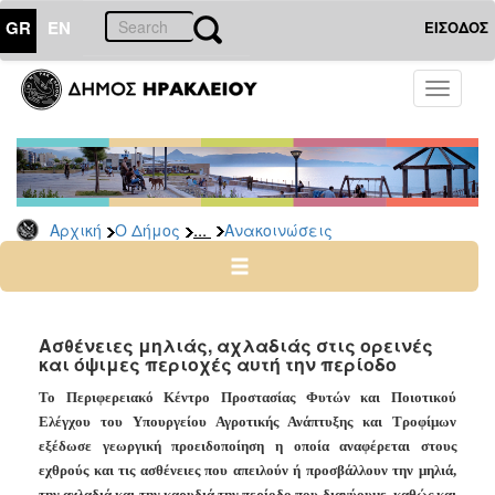
GR
EN
ΕΙΣΟΔΟΣ
Ο
Toggle
ΔΗΜΟΣ
navigati
Υπηρεσίες
&
Φορείς
Δημοτικές
...
Αρχική
Ο Δήμος
Ανακοινώσεις
Υπηρεσίες
Τηλέφωνα
Κ.Ε.Π.
Ηλεκτρονική
Ασθένειες μηλιάς, αχλαδιάς στις ορεινές
και όψιμες περιοχές αυτή την περίοδο
Διακυβέρνηση
Σχολικές
Το Περιφερειακό Κέντρο Προστασίας Φυτών και Ποιοτικού
Επιτροπές
Ελέγχου του Υπουργείου Αγροτικής Ανάπτυξης και Τροφίμων
εξέδωσε γεωργική προειδοποίηση η οποία αναφέρεται στους
Αγροτική
εχθρούς και τις ασθένειες που απειλούν ή προσβάλλουν την μηλιά,
Ανάπτυξη
την αχλαδιά και την καρυδιά την περίοδο που διανύουμε, καθώς και