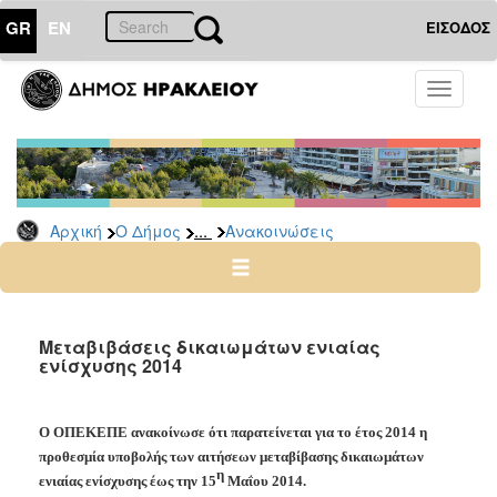
GR
EN
ΕΙΣΟΔΟΣ
Ο
Toggle
ΔΗΜΟΣ
navigati
Υπηρεσίες
&
Φορείς
Δημοτικές
...
Αρχική
Ο Δήμος
Ανακοινώσεις
Υπηρεσίες
Τηλέφωνα
Κ.Ε.Π.
Ηλεκτρονική
Μεταβιβάσεις δικαιωμάτων ενιαίας
ενίσχυσης 2014
Διακυβέρνηση
Σχολικές
Επιτροπές
Ο ΟΠΕΚΕΠΕ ανακοίνωσε ότι παρατείνεται για το έτος 2014 η
Αγροτική
προθεσμία υποβολής των αιτήσεων μεταβίβασης δικαιωμάτων
Ανάπτυξη
η
ενιαίας ενίσχυσης έως την 15
Μαΐου 2014.