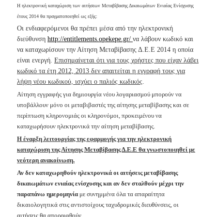
Ανακοινώσεις
Η ηλεκτρονική καταχώριση των αιτήσεων Μεταβίβασης Δικαιωμάτων Ενιαίας Ενίσχυσης
έτους 2014 θα πραγματοποιηθεί ως εξής:
Προγράμματα
Οι ενδιαφερόμενοι θα πρέπει μέσα από την ηλεκτρονική
Προσχολική
διεύθυνση
http://entitlements.opekepe.gr/
να λάβουν κωδικό και
Αγωγή
να καταχωρίσουν την
Αίτηση Μεταβίβασης Δ.Ε.Ε 2014
η οποία
Κοιμητήρια
είναι ενεργή.
Επισημαίνεται ότι για τους χρήστες που είχαν λάβει
κωδικό τα έτη 2012, 2013 δεν απαιτείται η εγγραφή τους για
Κέντρο
λήψη νέου κωδικού, ισχύει ο παλιός κωδικός
.
Οικογένειας
Αίτηση εγγραφής για δημιουργία νέου λογαριασμού μπορούν να
υποβάλλουν μόνο οι μεταβιβαστές της αίτησης μεταβίβασης και σε
περίπτωση κληρονομιάς οι κληρονόμοι, προκειμένου να
καταχωρήσουν ηλεκτρονικά την αίτηση μεταβίβασης.
Ο
ΤΟΠΟΣ
Η έναρξη λειτουργίας της εφαρμογής για την ηλεκτρονική
ΜΑΣ
καταχώριση της Αίτησης Μεταβίβασης Δ.Ε.Ε θα γνωστοποιηθεί με
νεότερη ανακοίνωση.
ΠΟΛΙΤΙΣΜΟΣ
Αν δεν καταχωρηθούν ηλεκτρονικά οι αιτήσεις μεταβίβασης
δικαιωμάτων ενιαίας ενίσχυσης και αν δεν σταλθούν μέχρι την
ΑΝΘΕΚΤΙΚΗ
παραπάνω ημερομηνία
με συνημμένα όλα τα απαραίτητα
ΠΟΛΗ
δικαιολογητικά στις αντιστοίχους ταχυδρομικές διευθύνσεις, οι
αιτήσεις θα απορριφθούν.