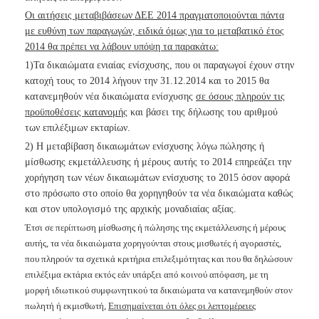
Οι αιτήσεις μεταβιβάσεων ΔΕΕ 2014 πραγματοποιούνται πάντα
με ευθύνη των παραγωγών, ειδικά όμως για το μεταβατικό έτος
2014 θα πρέπει να λάβουν υπόψη τα παρακάτω:
1)Τα δικαιώματα ενιαίας ενίσχυσης, που οι παραγωγοί έχουν στην
κατοχή τους το 2014 λήγουν την 31.12.2014 και το 2015 θα
κατανεμηθούν νέα δικαιώματα ενίσχυσης
σε όσους πληρούν τις
προϋποθέσεις κατανομής
και βάσει της δήλωσης του αριθμού
των επιλέξιμων εκταρίων.
2) Η μεταβίβαση δικαιωμάτων ενίσχυσης λόγω πώλησης ή
μίσθωσης εκμετάλλευσης ή μέρους αυτής το 2014 επηρεάζει την
χορήγηση των νέων δικαιωμάτων ενίσχυσης το 2015 όσον αφορά
στο πρόσωπο στο οποίο θα χορηγηθούν τα νέα δικαιώματα καθώς
και στον υπολογισμό της αρχικής μοναδιαίας αξίας.
Έτσι σε περίπτωση μίσθωσης ή πώλησης της εκμετάλλευσης ή μέρους
αυτής, τα νέα δικαιώματα χορηγούνται στους μισθωτές ή αγοραστές,
που πληρούν τα σχετικά κριτήρια επιλεξιμότητας και που θα δηλώσουν
επιλέξιμα εκτάρια εκτός εάν υπάρξει από κοινού απόφαση, με τη
μορφή ιδιωτικού συμφωνητικού τα δικαιώματα να κατανεμηθούν στον
πωλητή ή εκμισθωτή,
Επισημαίνεται ότι όλες οι λεπτομέρειες