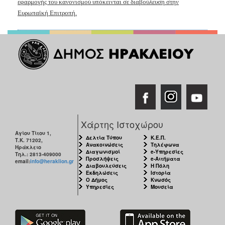
εφαρμογής του κανονισμού υπόκεινται σε διαβούλευση στην
Ευρωπαϊκή Επιτροπή.
Χάρτης Ιστοχώρου
Αγίου Τίτου 1,
Δελτία Τύπου
Κ.Ε.Π.
Τ.Κ. 71202,
Ανακοινώσεις
Τηλέφωνα
Ηράκλειο
Διαγωνισμοί
e-Υπηρεσίες
Τηλ.: 2813-409000
Προσλήψεις
e-Αιτήματα
email:
info@heraklion.gr
Διαβουλεύσεις
Η Πόλη
Εκδηλώσεις
Ιστορία
Ο Δήμος
Κνωσός
Υπηρεσίες
Μουσεία