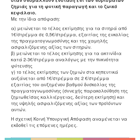
Ανακοινώσεις
ζημιάς για τη φυτική παραγωγή και το ζωικό
κεφάλαιο.
Προγράμματα
Με την ίδια απόφαση:
Προσχολική
α) μειώνεται το τέλος εκτίμησης για τα σιτηρά από
Αγωγή
1€/στρέμμα σε 0,5€/στρέμμα, εξαιτίας της ευκολίας
Κοιμητήρια
της πραγματογνωμοσύνης και της χαμηλής
ασφαλιζόμενης αξίας των σιτηρών.
Κέντρο
β) μειώνεται το τέλος εκτίμησης για τα ακτινίδια
Οικογένειας
κατά 2-3€/στρέμμα αναλόγως με την πυκνότητα
φύτευσης
γ) το τέλος εκτίμησης των ζημιών στα κηπευτικά
αυξάνεται από 1€/στρέμμα σε 2 €/στρέμμα
εξαιτίας του αυξημένου βαθμού δυσκολίας της
Ο
ΤΟΠΟΣ
πραγματογνωμοσύνης (συνεχής παρακολούθηση της
ΜΑΣ
ζημιωθείσας καλλιέργειας, δεύτερη εκτίμηση) και
της υψηλής ασφαλιζόμενης αξίας των προϊόντων
ΠΟΛΙΤΙΣΜΟΣ
αυτών.
Η σχετική Κοινή Υπουργική Απόφαση αναμένεται να
ΑΝΘΕΚΤΙΚΗ
εκδοθεί τις επόμενες ημέρες.
ΠΟΛΗ