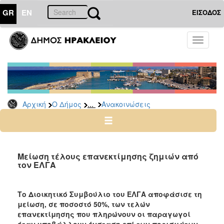
GR
EN
ΕΙΣΟΔΟΣ
Ο
Toggle
ΔΗΜΟΣ
navigati
Υπηρεσίες
&
Φορείς
Δημοτικές
...
Αρχική
Ο Δήμος
Ανακοινώσεις
Υπηρεσίες
Τηλέφωνα
Κ.Ε.Π.
Ηλεκτρονική
Μείωση τέλους επανεκτίμησης ζημιών από
τον ΕΛΓΑ
Διακυβέρνηση
Σχολικές
Επιτροπές
Το Διοικητικό Συμβούλιο του ΕΛΓΑ αποφάσισε
τη
μείωση, σε ποσοστό 50%, των τελών
Αγροτική
επανεκτίμησης που πληρώνουν οι παραγωγοί
Ανάπτυξη
όταν υποβάλλουν ένσταση επί των πορισμάτων