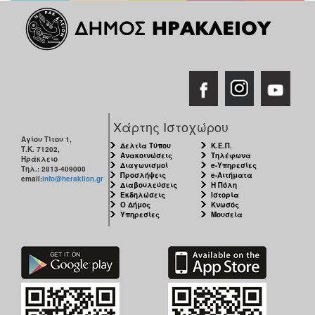
Χάρτης Ιστοχώρου
Αγίου Τίτου 1,
Δελτία Τύπου
Κ.Ε.Π.
Τ.Κ. 71202,
Ανακοινώσεις
Τηλέφωνα
Ηράκλειο
Διαγωνισμοί
e-Υπηρεσίες
Τηλ.: 2813-409000
Προσλήψεις
e-Αιτήματα
email:
info@heraklion.gr
Διαβουλεύσεις
Η Πόλη
Εκδηλώσεις
Ιστορία
Ο Δήμος
Κνωσός
Υπηρεσίες
Μουσεία