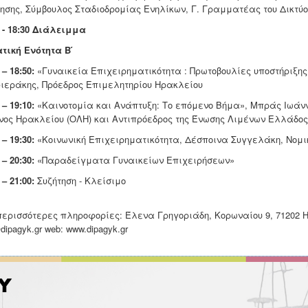
κησης, Σύμβουλος Σταδιοδρομίας Ενηλίκων, Γ. Γραμματέας του Δικτύο
0 - 18:30 Διάλειμμα
τική Ενότητα Β ́
 – 18:50:
«Γυναικεία Επιχειρηματικότητα : Πρωτοβουλίες υποστήριξη
ιεράκης, Πρόεδρος Επιμελητηρίου Ηρακλείου
 – 19:10:
«Καινοτομία και Ανάπτυξη: Το επόμενο Βήμα», Μπράς Ιωάνν
νος Ηρακλείου (ΟΛΗ) και Αντιπρόεδρος της Ένωσης Λιμένων Ελλάδος
 – 19:30:
«Κοινωνική Επιχειρηματικότητα, Δέσποινα Συγγελάκη, Νομι
 – 20:30:
«Παραδείγματα Γυναικείων Επιχειρήσεων»
 – 21:00:
Συζήτηση - Κλείσιμο
περισσότερες πληροφορίες: Έλενα Γρηγοριάδη, Κορωναίου 9, 71202 Ηρ
dipagyk.gr web: www.dipagyk.gr