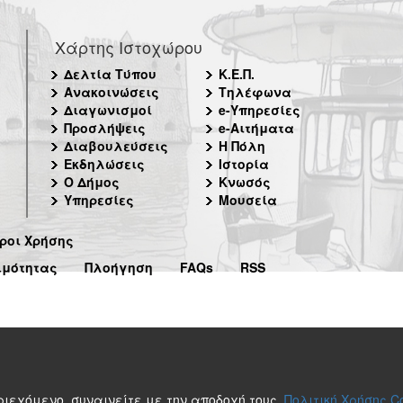
Χάρτης Ιστοχώρου
Δελτία Τύπου
Κ.Ε.Π.
Ανακοινώσεις
Τηλέφωνα
Διαγωνισμοί
e-Υπηρεσίες
Προσλήψεις
e-Αιτήματα
Διαβουλεύσεις
Η Πόλη
Εκδηλώσεις
Ιστορία
Ο Δήμος
Κνωσός
Υπηρεσίες
Μουσεία
ροι Χρήσης
ιμότητας
Πλοήγηση
FAQs
RSS
περιεχόμενο, συναινείτε με την αποδοχή τους.
Πολιτική Χρήσης C