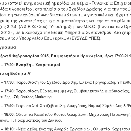
ματοποιεί ενημερωτική ημερίδα με θέμα «Γυναικεία Επιχειρη
ίδα υλοποιείται στο πλαίσιο του Σχεδίου Δράσης για την προώ
σπιση των ανθρωπίνων δικαιωμάτων των γυναικών και έχει τί
χυση της γυναικείας επιχειρηματικότητας και της απασχόληση
ης 3.2.4. (Α & Β Κύκλου) “Υποστήριξη των Μ.Κ.Ο. (Γυναικείων Ο
-2013», με δικαιούχο την Ειδική Υπηρεσία Συντονισμού, Διαχ
εων του Υπουργείου Εσωτερικών (ΕΥΣΥΔΕ ΥΠΕΣ).
γραμμα
έρα 9 Φεβρουαρίου 2015, Επιμελητήριο Ηρακλείου, ώρα 17:00-21:
0 – 17:20: Έναρξη – Χαιρετισμοί
τική Ενότητα Α ́
 – 17:30:
Παρουσίαση του Σχεδίου Δράσης, Έλενα Γρηγοριάδη, Υπεύθυ
 – 17:40:
Παρουσίαση Εξατομικευμένης Συμβουλευτικής Διαδικασίας, 
τυξης –Σύμβουλος Marketing
 – 17:50:
Γαρυφαλιά Χατζηβασίλη, Δικηγόρος, Νομική Σύμβουλος & Ψυ
 – 18:00:
Ολυμπία Καρέτσου Κουτουλάκη, Συντ. Μηχανικός Παραγωγής 
ίκων, Γ. Γραμματέας του Δικτύου
 – 18:10:
«Νέα Δεδομένα της Αγοράς Εργασίας», Ολυμπία Καρέτσου 