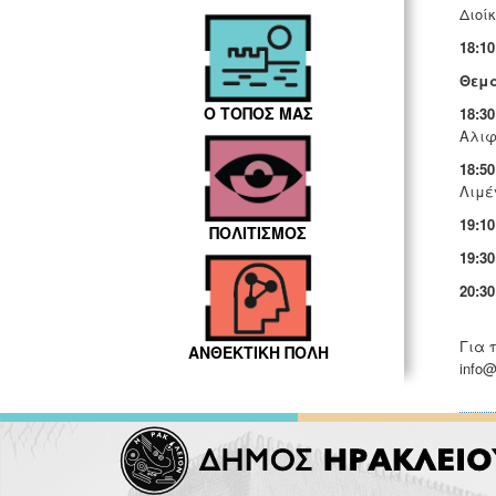
Διοί
18:1
Θεμα
Ο ΤΟΠΟΣ ΜΑΣ
18:30
Αλιφ
18:50
Λιμέ
19:10
ΠΟΛΙΤΙΣΜΟΣ
19:30
20:30
Για 
ΑΝΘΕΚΤΙΚΗ ΠΟΛΗ
info@