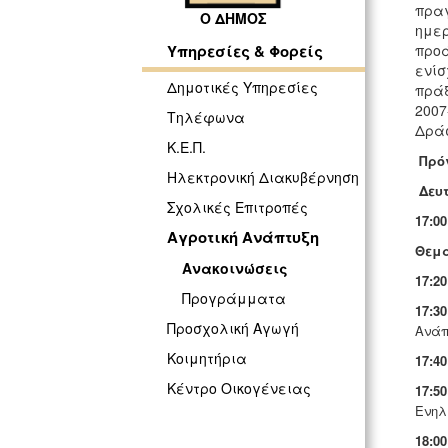
πραγ
Ο ΔΗΜΟΣ
ημερ
προά
Υπηρεσίες & Φορείς
ενίσ
Δημοτικές Υπηρεσίες
πράξ
2007
Τηλέφωνα
Δράσ
Κ.Ε.Π.
Πρό
Ηλεκτρονική Διακυβέρνηση
Δευτ
Σχολικές Επιτροπές
17:0
Αγροτική Ανάπτυξη
Θεμα
Ανακοινώσεις
17:20
Προγράμματα
17:30
Προσχολική Αγωγή
Ανάπ
Κοιμητήρια
17:40
Κέντρο Οικογένειας
17:50
Ενηλ
18:00