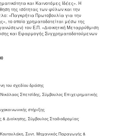
ματικότητα και Καινοτόμες Ιδέες». Η
θηση της ισότητας των φύλων και την
τλο: «Παγκρήτια Πρωτοβουλία για την
ς», το οποίο χρηματοδοτείται μέσω της
ργανώσεων) του Ε.Π. «Διοικητική Μεταρρύθμιση
είρισης και Εφαρμογής Συγχρηματοδοτούμενων
00
νη του σχεδίου δράσης
Νικόλαος Σπετσίδης, Σύμβουλος Επιχειρηματικής
χοκοινωνικής στήριξης
& Διοίκησης, Σύμβουλος Σταδιοδρομίας
Κουτουλάκη, Συντ. Μηχανικός Παραγωγής &