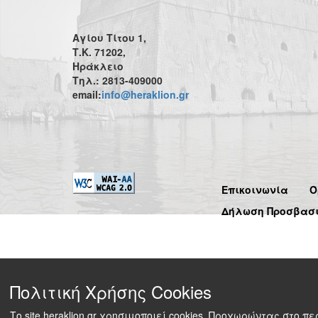
Αγίου Τίτου 1,
Τ.Κ. 71202,
Ηράκλειο
Τηλ.: 2813-409000
email:
info@heraklion.gr
Επικοινωνία
Ό
Δήλωση Προσβασ
Πολιτική Χρήσης Cookies
Το site heraklion.gr χρησιμοποιεί cookies. Προχωρώντας στο 