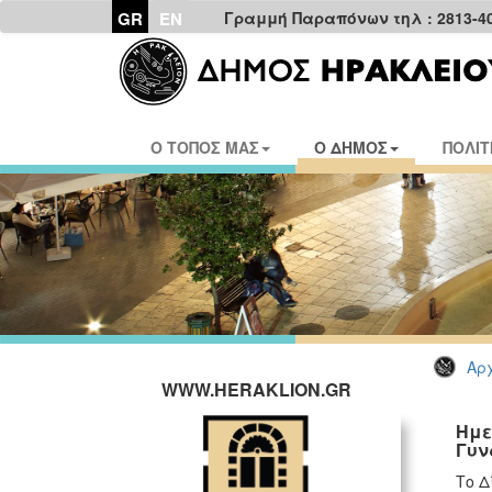
GR
EN
Γραμμή Παραπόνων τηλ : 2813-4
Ο ΤΟΠΟΣ ΜΑΣ
Ο ΔΗΜΟΣ
ΠΟΛΙΤ
Αρχ
WWW.HERAKLION.GR
Ημε
Γυν
Το Δ