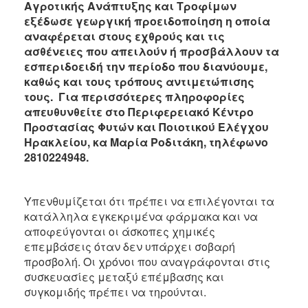
Αγροτικής Ανάπτυξης και Τροφίμων
Ανακοινώσεις
εξέδωσε γεωργική προειδοποίηση η οποία
Προγράμματα
αναφέρεται στους εχθρούς και τις
ασθένειες που απειλούν ή προσβάλλουν τα
Προσχολική
Αγωγή
εσπεριδοειδή την περίοδο που διανύουμε,
καθώς και τους τρόπους αντιμετώπισης
Κοιμητήρια
τους. Για περισσότερες πληροφορίες
Κέντρο
απευθυνθείτε στο Περιφερειακό Κέντρο
Οικογένειας
Προστασίας Φυτών και Ποιοτικού Ελέγχου
Ηρακλείου, κα Μαρία Ροδιτάκη, τηλέφωνο
2810224948.
Ο
ΤΟΠΟΣ
Υπενθυμίζεται ότι πρέπει να επιλέγονται τα
ΜΑΣ
κατάλληλα εγκεκριμένα φάρμακα και να
αποφεύγονται οι άσκοπες χημικές
ΠΟΛΙΤΙΣΜΟΣ
επεμβάσεις όταν δεν υπάρχει σοβαρή
προσβολή. Οι χρόνοι που αναγράφονται στις
ΑΝΘΕΚΤΙΚΗ
συσκευασίες μεταξύ επέμβασης και
ΠΟΛΗ
συγκομιδής πρέπει να τηρούνται.