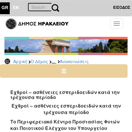
GR
EN
ΕΙΣΟΔΟΣ
Ο
Toggle
ΔΗΜΟΣ
navigati
Υπηρεσίες
&
Φορείς
Δημοτικές
...
Αρχική
Ο Δήμος
Ανακοινώσεις
Υπηρεσίες
Τηλέφωνα
Κ.Ε.Π.
Ηλεκτρονική
Εχθροί – ασθένειες εσπεριδοειδών κατά την
τρέχουσα περίοδο
Διακυβέρνηση
Εχθροί – ασθένειες εσπεριδοειδών κατά την
Σχολικές
τρέχουσα περίοδο
Επιτροπές
Αγροτική
Το Περιφερειακό Κέντρο Προστασίας Φυτών
Ανάπτυξη
και Ποιοτικού Ελέγχου του Υπουργείου