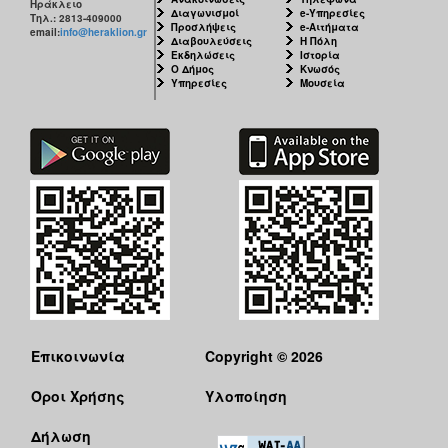
Ηράκλειο
Διαγωνισμοί
e-Υπηρεσίες
Τηλ.: 2813-409000
Προσλήψεις
e-Αιτήματα
email:
info@heraklion.gr
Διαβουλεύσεις
Η Πόλη
Εκδηλώσεις
Ιστορία
Ο Δήμος
Κνωσός
Υπηρεσίες
Μουσεία
Επικοινωνία
Copyright © 2026
Όροι Χρήσης
Υλοποίηση
Δήλωση