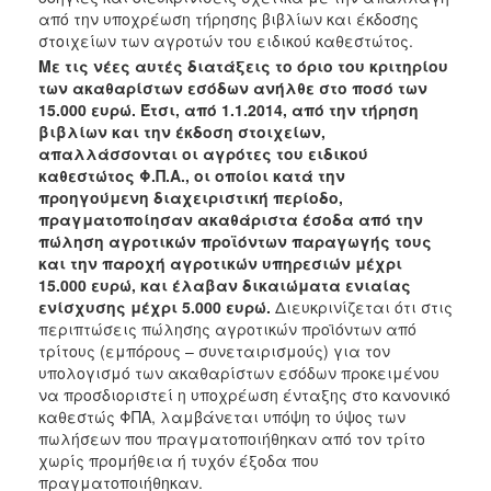
Ανακοινώσεις
από την υποχρέωση τήρησης βιβλίων και έκδοσης
στοιχείων των αγροτών του ειδικού καθεστώτος.
Προγράμματα
Με τις νέες αυτές διατάξεις το όριο του κριτηρίου
Προσχολική
των ακαθαρίστων εσόδων ανήλθε στο ποσό των
Αγωγή
15.000 ευρώ. Έτσι, από 1.1.2014, από την τήρηση
βιβλίων και την έκδοση στοιχείων,
Κοιμητήρια
απαλλάσσονται οι αγρότες του ειδικού
Κέντρο
καθεστώτος Φ.Π.Α., οι οποίοι κατά την
Οικογένειας
προηγούμενη διαχειριστική περίοδο,
πραγματοποίησαν ακαθάριστα έσοδα από την
πώληση αγροτικών προϊόντων παραγωγής τους
και την παροχή αγροτικών υπηρεσιών μέχρι
15.000 ευρώ, και έλαβαν δικαιώματα ενιαίας
Ο
ενίσχυσης μέχρι 5.000 ευρώ.
Διευκρινίζεται ότι στις
ΤΟΠΟΣ
περιπτώσεις πώλησης αγροτικών προϊόντων από
ΜΑΣ
τρίτους (εμπόρους – συνεταιρισμούς) για τον
υπολογισμό των ακαθαρίστων εσόδων προκειμένου
ΠΟΛΙΤΙΣΜΟΣ
να προσδιοριστεί η υποχρέωση ένταξης στο κανονικό
καθεστώς ΦΠΑ, λαμβάνεται υπόψη το ύψος των
ΑΝΘΕΚΤΙΚΗ
πωλήσεων που πραγματοποιήθηκαν από τον τρίτο
ΠΟΛΗ
χωρίς προμήθεια ή τυχόν έξοδα που
πραγματοποιήθηκαν.