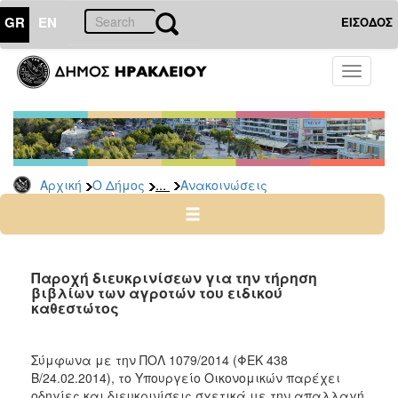
GR
EN
ΕΙΣΟΔΟΣ
Ο
Toggle
ΔΗΜΟΣ
navigati
Υπηρεσίες
&
Φορείς
Δημοτικές
...
Αρχική
Ο Δήμος
Ανακοινώσεις
Υπηρεσίες
Τηλέφωνα
Κ.Ε.Π.
Ηλεκτρονική
Παροχή διευκρινίσεων για την τήρηση
βιβλίων των αγροτών του ειδικού
Διακυβέρνηση
καθεστώτος
Σχολικές
Επιτροπές
Σύμφωνα με την ΠΟΛ 1079/2014 (ΦΕΚ 438
Αγροτική
Β/24.02.2014), το Υπουργείο Οικονομικών παρέχει
Ανάπτυξη
οδηγίες και διευκρινίσεις σχετικά με την απαλλαγή