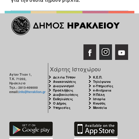
Χάρτης Ιστοχώρου
Αγίου Τίτου 1,
Δελτία Τύπου
Κ.Ε.Π.
Τ.Κ. 71202,
Ανακοινώσεις
Τηλέφωνα
Ηράκλειο
Διαγωνισμοί
e-Υπηρεσίες
Τηλ.: 2813-409000
Προσλήψεις
e-Αιτήματα
email:
info@heraklion.gr
Διαβουλεύσεις
Η Πόλη
Εκδηλώσεις
Ιστορία
Ο Δήμος
Κνωσός
Υπηρεσίες
Μουσεία