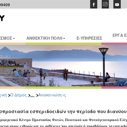
09409
ΕΡΓΑ 
ΙΣΜΟΣ
ΑΝΘΕΚΤΙΚΗ ΠΟΛΗ
E-ΥΠΗΡΕΣΙΕΣ
...
ική
Ο Δήμος
Ανακοινώσεις
οπροστασία εσπεριδοειδών την περίοδο που διανύο
ριφερειακό Κέντρο Προστασίας Φυτών, Ποιοτικού και Φυτοϋγειονομικού Ελέγ
ρεται στους εχθρούς και τις ασθένειες που απειλούν ή προσβάλλουν τα εσπεριδ