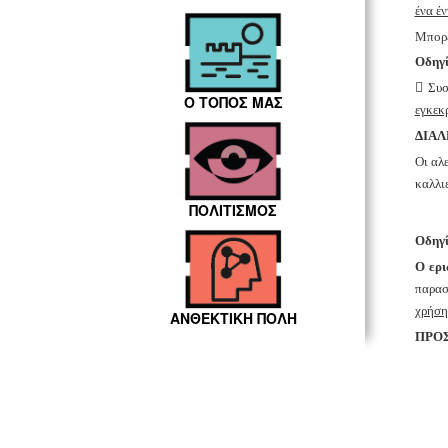
ένα έ
Μπορε
Οδηγί

Συσ
Ο ΤΟΠΟΣ ΜΑΣ
εγκεκ
ΔΙΑΛΕ
Οι αλ
καλλι
ΠΟΛΙΤΙΣΜΟΣ
Οδηγί
Ο ερ
παρασ
χρήση
ΑΝΘΕΚΤΙΚΗ ΠΟΛΗ
ΠΡΟ