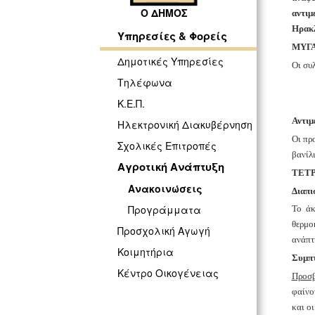
Ο ΔΗΜΟΣ
αντιμ
Ηρακλ
Υπηρεσίες & Φορείς
ΜΥΓΑ 
Δημοτικές Υπηρεσίες
Οι συλ
Τηλέφωνα
Κ.Ε.Π.
Αντιμ
Ηλεκτρονική Διακυβέρνηση
Οι πρ
Σχολικές Επιτροπές
βανίλι
Αγροτική Ανάπτυξη
ΤΕΤΡΑ
Ανακοινώσεις
Διαπι
Προγράμματα
Το άκ
θερμο
Προσχολική Αγωγή
ανάπτ
Κοιμητήρια
Συμπ
Κέντρο Οικογένειας
Προσβ
φαίνο
και ο