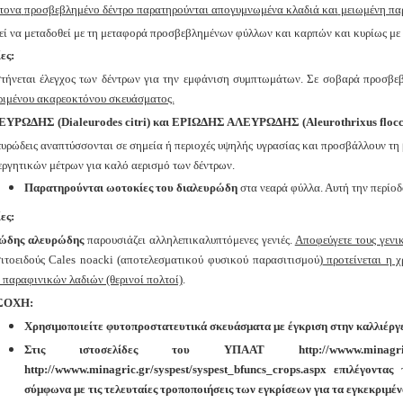
ντονα
προσβεβλημένο δέντρο παρατηρούνται απογυμνωμένα κλαδιά και
μειωμένη π
ί να μεταδοθεί με τη μεταφορά προσβεβλημένων φύλλων και
καρπών και κυρίως με 
ες:
τήνεται έλεγχος των δέντρων για την εμφάνιση συμπτωμάτων. Σε
σοβαρά προσβε
ριμένου ακαρεοκτόνου σκευάσματος.
ΥΡΩΔΗΣ (Dialeurodes citri) και ΕΡΙΩΔΗΣ ΑΛΕΥΡΩΔΗΣ (Aleurothrixus flocc
ευρώδεις αναπτύσσονται σε σημεία ή περιοχές υψηλής υγρασίας και προσβάλλουν τη
εργητικών μέτρων για καλό αερισμό των δέντρων.
Παρατηρούνται ωοτοκίες του διαλευρώδη
στα νεαρά φύλλα. Αυτή την περίοδο
ες:
ιώδης αλευρώδης
παρουσιάζει αλληλεπικαλυπτόμενες γενιές.
Αποφεύγετε τους γενι
ιτοειδούς Cales noacki (αποτελεσματικού φυσικού
παρασιτισμού)
προτείνεται η 
 παραφινικών λαδιών (θερινοί πολτοί)
.
ΣΟΧΗ:
Χρησιμοποιείτε φυτοπροστατευτικά σκευάσματα με έγκριση στην καλλιέργ
Στις ιστοσελίδες του ΥΠΑΑΤ http://wwww.minagric.g
http://wwww.minagric.gr/syspest/syspest_bfuncs_crops.aspx επιλέγοντας
σύμφωνα με τις τελευταίες τροποποιήσεις των εγκρίσεων για τα
εγκεκριμέν