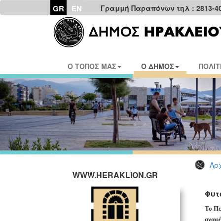
GR
EN
Γραμμή Παραπόνων τηλ : 2813-4
Ο ΤΟΠΟΣ ΜΑΣ
Ο ΔΗΜΟΣ
ΠΟΛΙΤ
Αρχ
WWW.HERAKLION.GR
Φυτ
Το Πε
αναφέ