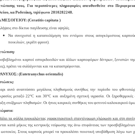
ετώπισης τους. Για περισσότερες πληροφορίες απευθυνθείτε στο Περιφερ
είου, κα Ροδιτάκη, τηλέφωνο 2810282248.
ΜΕΣΟΓΕΙΟΥ: (Ceratitis capitata )
λήψεις στο δίκτυο παγίδευσης είναι υψηλές.
Να συνεχιστεί η καταπολέμηση του εντόμου στους ασυγκόμιστους καρπούς
ποικιλιών, γκρέϊπ φρουτ).
ετώπιση:
οσβεβλημένοι καρποί εσπεριδοειδών και άλλων καρποφόρων δέντρων, ξενιστών της
ες), πρέπει να συλλέγονται και να καταστρέφονται.
ΝΥΧΟΣ: (Eutetranychus orientalis)
στώσεις:
αρι αυτό αναπτύσσει μεγάλους πληθυσμούς συνήθως την περίοδο
του φθινοπώρ
κρασίες μεταξύ 22°C και 30°C και αυξημένη σχετική υγρασία. Οι
ξηροθερμικές
υξη επιζήμιων πληθυσμών. Οι ήπιες καιρικές συνθήκες του
φετινού καλοκαιριού όμω
τώματα:
άλει τα φύλλα προκαλώντας χαρακτηριστική σταχτόχρωμη
χλώρωση και στη συνέ
νται κατά μήκος της κεντρικής νεύρωσης της
άνω επιφάνειας των προσβεβλημένων 
ι ωοτοκίες. Στους καρπούς μπορεί
να προκαλέσει ποιοτική υποβάθμιση λόγω των 