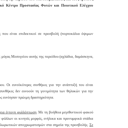
ειακό Κέντρο Προστασίας Φυτών και Ποιοτικού Ελέγχου
 που είναι επιδεκτικοί σε προσβολή (πορτοκάλια όψιμων
 μύγας Μεσογείου αυτής της περιόδου (αχλάδια, δαμάσκηνα,
ου. Οι ευνοϊκότερες συνθήκες για την ανάπτυξή του είναι
 συνθήκες δεν ευνοούν τη γονιμότητα των θηλυκών για την
ς ευνόησαν πρώιμη δραστηριότητα.
χεια έντονη φυλλόπτωση
. Με τη βοήθεια
μεγεθυντικού φακού
φύλλων οι κινητές μορφές,
ενήλικα και προνυμφικά στάδια
χλωρωτικών
αποχρωματισμών στα σημεία της προσβολής.
Σε