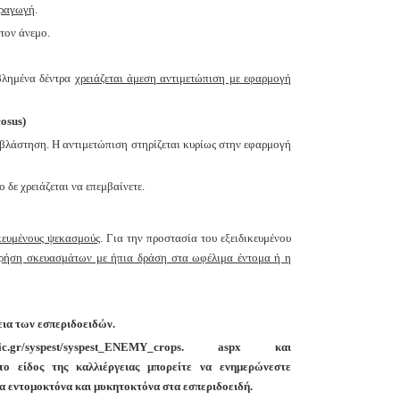
αραγωγή
.
τον άνεμο.
βλημένα δέντρα
χρειάζεται άμεση αντιμετώπιση με
εφαρμογή
osus)
 βλάστηση. Η αντιμετώπιση στηρίζεται κυρίως στην
εφαρμογή
 δε χρειάζεται να επεμβαίνετε.
κευμένους ψεκασμούς
. Για την προστασία του
εξειδικευμένου
χρήση σκευασμάτων με ήπια δράση στα
ωφέλιμα έντομα ή η
εια των εσπεριδοειδών.
r/syspest/syspest_ENEMY_crops. aspx και
 το είδος της καλλιέργειας
μπορείτε να ενημερώνεστε
α εντομοκτόνα και μυκητοκτόνα στα εσπεριδοειδή.