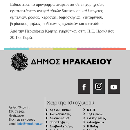
Ανακοινώσεις
Ειδικότερα, το πρόγραμμα αναφέρεται σε επιχορηγήσεις
εγκαταστάσεων αντιχαλαζικών δικτύων σε καλλιέργειες
Προγράμματα
αμπελιών, ροδιάς, κερασιάς, δαμασκηνιάς, νεκταρινιού,
Προσχολική
βερίκοκου, μήλων, ροδάκινων, αχλαδιών και ακτινιδίου.
Αγωγή
Από την Περιφέρεια Κρήτης εγκρίθηκαν στην Π.Ε. Ηρακλείου
Κοιμητήρια
20.178 Ευρώ.
Κέντρο
Οικογένειας
Ο
ΤΟΠΟΣ
ΜΑΣ
ΠΟΛΙΤΙΣΜΟΣ
Χάρτης Ιστοχώρου
Αγίου Τίτου 1,
Δελτία Τύπου
Κ.Ε.Π.
Τ.Κ. 71202,
ΑΝΘΕΚΤΙΚΗ
Ανακοινώσεις
Τηλέφωνα
Ηράκλειο
ΠΟΛΗ
Διαγωνισμοί
e-Υπηρεσίες
Τηλ.: 2813-409000
Προσλήψεις
e-Αιτήματα
email:
info@heraklion.gr
Διαβουλεύσεις
Η Πόλη