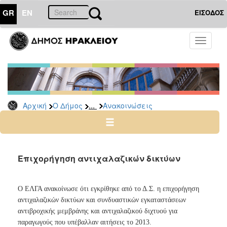
GR
EN
ΕΙΣΟΔΟΣ
Ο
Toggle
ΔΗΜΟΣ
navigati
Υπηρεσίες
&
Φορείς
Δημοτικές
...
Αρχική
Ο Δήμος
Ανακοινώσεις
Υπηρεσίες
Τηλέφωνα
Κ.Ε.Π.
Ηλεκτρονική
Επιχορήγηση αντιχαλαζικών δικτύων
Διακυβέρνηση
Σχολικές
Ο ΕΛΓΑ ανακοίνωσε ότι εγκρίθηκε από το Δ.Σ. η επιχορήγηση
Επιτροπές
αντιχαλαζικών δικτύων και συνδυαστικών εγκαταστάσεων
Αγροτική
αντιβροχικής μεμβράνης και αντιχαλαζικού διχτυού για
Ανάπτυξη
παραγωγούς που υπέβαλλαν αιτήσεις το 2013.