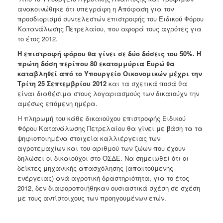
Ανακοινώσεις
ανακοινώθηκε ότι υπεγράφη η Απόφαση για τον
προσδιορισμό συντελεστών επιστροφής του Ειδικού Φόρου
Προγράμματα
Κατανάλωσης Πετρελαίου, που αφορά τους αγρότες για
Προσχολική
το έτος 2012.
Αγωγή
Η επιστροφή φόρου θα γίνει σε δύο δόσεις του 50%. Η
Κοιμητήρια
πρώτη δόση περίπου 80 εκατομμύρια Ευρώ θα
καταβληθεί από το Υπουργείο Οικονομικών μέχρι την
Κέντρο
Τρίτη 25 Σεπτεμβρίου 2012
και τα σχετικά ποσά θα
Οικογένειας
είναι διαθέσιμα στους λογαριασμούς των δικαιούχν την
αμέσως επόμενη ημέρα.
Η πληρωμή του κάθε δικαιούχου επιστροφής Ειδικού
Φόρου Κατανάλωσης Πετρελαίου θα γίνει με βάση τα τα
Ο
ψηφιοποιημένα στοιχεία καλλιέργειας των
ΤΟΠΟΣ
αγροτεμαχίων και του αριθμού των ζώων που έχουν
ΜΑΣ
δηλώσει οι δικαιούχοι στο ΟΣΔΕ. Να σημειωθεί ότι οι
δείκτες μηχανικής απασχόλησης (απαιτούμενης
ΠΟΛΙΤΙΣΜΟΣ
ενέργειας) ανά αγροτική δραστηριότητα, για το έτος
2012, δεν διαφοροποιήθηκαν ουσιαστικά σχέση σε σχέση
ΑΝΘΕΚΤΙΚΗ
με τους αντίστοιχους των προηγουμένων ετών.
ΠΟΛΗ