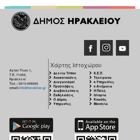
Χάρτης Ιστοχώρου
Αγίου Τίτου 1,
Δελτία Τύπου
Κ.Ε.Π.
Τ.Κ. 71202,
Ανακοινώσεις
Τηλέφωνα
Ηράκλειο
Διαγωνισμοί
e-Υπηρεσίες
Τηλ.: 2813-409000
Προσλήψεις
e-Αιτήματα
email:
info@heraklion.gr
Διαβουλεύσεις
Η Πόλη
Εκδηλώσεις
Ιστορία
Ο Δήμος
Κνωσός
Υπηρεσίες
Μουσεία