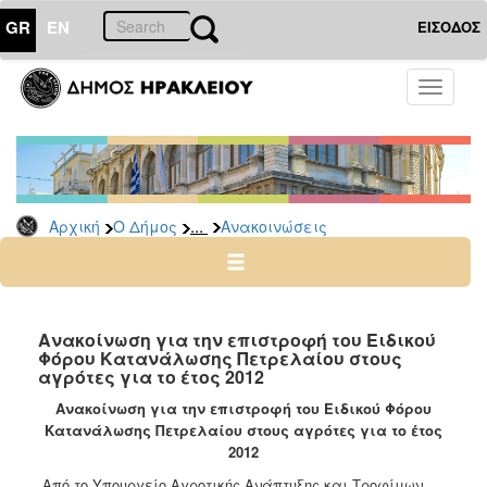
GR
EN
ΕΙΣΟΔΟΣ
Ο
Toggle
ΔΗΜΟΣ
navigati
Υπηρεσίες
&
Φορείς
Δημοτικές
...
Αρχική
Ο Δήμος
Ανακοινώσεις
Υπηρεσίες
Τηλέφωνα
Κ.Ε.Π.
Ηλεκτρονική
Ανακοίνωση για την επιστροφή του Ειδικού
Φόρου Κατανάλωσης Πετρελαίου στους
Διακυβέρνηση
αγρότες για το έτος 2012
Σχολικές
Ανακοίνωση για την επιστροφή του Ειδικού Φόρου
Επιτροπές
Κατανάλωσης Πετρελαίου στους αγρότες για το έτος
Αγροτική
2012
Ανάπτυξη
Από το Υπουργείο Αγροτικής Ανάπτυξης και Τροφίμων