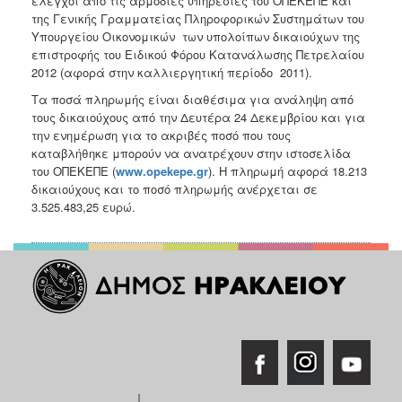
έλεγχοι από τις αρμόδιες υπηρεσίες του ΟΠΕΚΕΠΕ και
Ανακοινώσεις
της Γενικής Γραμματείας Πληροφορικών Συστημάτων του
Υπουργείου Οικονομικών των υπολοίπων δικαιούχων της
Προγράμματα
επιστροφής του Ειδικού Φόρου Κατανάλωσης Πετρελαίου
Προσχολική
2012 (αφορά στην καλλιεργητική περίοδο 2011).
Αγωγή
Τα ποσά πληρωμής είναι διαθέσιμα για ανάληψη από
Κοιμητήρια
τους δικαιούχους από την Δευτέρα 24 Δεκεμβρίου και για
την ενημέρωση για το ακριβές ποσό που τους
Κέντρο
καταβλήθηκε μπορούν να ανατρέχουν στην ιστοσελίδα
Οικογένειας
του ΟΠΕΚΕΠΕ (
www.opekepe.gr
). Η πληρωμή αφορά 18.213
δικαιούχους και το ποσό πληρωμής ανέρχεται σε
3.525.483,25 ευρώ.
Ο
ΤΟΠΟΣ
ΜΑΣ
ΠΟΛΙΤΙΣΜΟΣ
ΑΝΘΕΚΤΙΚΗ
ΠΟΛΗ