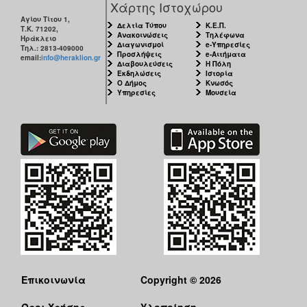
Χάρτης Ιστοχώρου
Αγίου Τίτου 1,
Δελτία Τύπου
Κ.Ε.Π.
Τ.Κ. 71202,
Ανακοινώσεις
Τηλέφωνα
Ηράκλειο
Διαγωνισμοί
e-Υπηρεσίες
Τηλ.: 2813-409000
Προσλήψεις
e-Αιτήματα
email:
info@heraklion.gr
Διαβουλεύσεις
Η Πόλη
Εκδηλώσεις
Ιστορία
Ο Δήμος
Κνωσός
Υπηρεσίες
Μουσεία
Επικοινωνία
Copyright © 2026
Όροι Χρήσης
Υλοποίηση