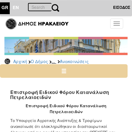
GR
EN
ΕΙΣΟΔΟΣ
Ο
Toggle
ΔΗΜΟΣ
navigati
Υπηρεσίες
&
Φορείς
Δημοτικές
...
Αρχική
Ο Δήμος
Ανακοινώσεις
Υπηρεσίες
Τηλέφωνα
Κ.Ε.Π.
Ηλεκτρονική
Επιστροφή Ειδικού Φόρου Κατανάλωση
Πετρελαιοειδών
Διακυβέρνηση
Επιστροφή Ειδικού Φόρου Κατανάλωση
Σχολικές
Πετρελαιοειδών
Επιτροπές
Το Υπουργείο Αγροτικής Ανάπτυξης & Τροφίμων
Αγροτική
ανακοίνωσε ότι ολοκληρώθηκαν οι διασταυρωτικοί
Ανάπτυξη