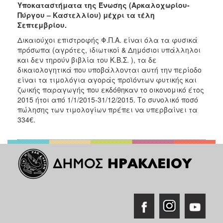
Υποκαταστήματα της Ένωσης (Αρκαλοχωρίου-
Ανακοινώσεις
Πύργου – Καστελλίου) μέχρι τα τέλη
Προγράμματα
Σεπτεμβρίου.
Προσχολική
Δ
ικαιούχοι επιστροφής Φ.Π.Α. είναι όλα τα φυσικά
Αγωγή
πρόσωπα (αγρότες, ιδιωτικοί & Δημόσιοι υπάλληλοι
και δεν τηρούν βιβλία του Κ.Β.Σ. ), τα δε
Κοιμητήρια
δικαιολογητικά που υποβάλλονται αυτή την περίοδο
Κέντρο
είναι τα τιμολόγια αγοράς προϊόντων φυτικής και
Οικογένειας
ζωικής παραγωγής που εκδόθηκαν το οικονομικό έτος
2015 ήτοι από 1/1/2015-31/12/2015. Το συνολικό ποσό
πώλησης των τιμολογίων πρέπει να υπερβαίνει τα
334€.
Ο
ΤΟΠΟΣ
ΜΑΣ
ΠΟΛΙΤΙΣΜΟΣ
ΑΝΘΕΚΤΙΚΗ
ΠΟΛΗ