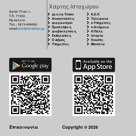
Χάρτης Ιστοχώρου
Αγίου Τίτου 1,
Δελτία Τύπου
Κ.Ε.Π.
Τ.Κ. 71202,
Ανακοινώσεις
Τηλέφωνα
Ηράκλειο
Διαγωνισμοί
e-Υπηρεσίες
Τηλ.: 2813-409000
Προσλήψεις
e-Αιτήματα
email:
info@heraklion.gr
Διαβουλεύσεις
Η Πόλη
Εκδηλώσεις
Ιστορία
Ο Δήμος
Κνωσός
Υπηρεσίες
Μουσεία
Επικοινωνία
Copyright © 2026