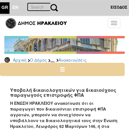
GR
EN
ΕΙΣΟΔΟΣ
Ο
Toggle
ΔΗΜΟΣ
navigati
Υπηρεσίες
&
Φορείς
Δημοτικές
...
Αρχική
Ο Δήμος
Ανακοινώσεις
Υπηρεσίες
Τηλέφωνα
Κ.Ε.Π.
Ηλεκτρονική
Υποβολή δικαιολογητικών για δικαιούχους
παραγωγούς επιστροφής ΦΠΑ
Διακυβέρνηση
Η ΕΝΩΣΗ ΗΡΑΚΛΕΙΟΥ ανακοίνωσε ότι οι
Σχολικές
παραγωγοί που δικαιούνται επιστροφή ΦΠΑ
Επιτροπές
αγροτών, μπορούν να συνεχίσουν να
Αγροτική
υποβάλλουν τα δικαιολογητικά τους στην Ένωση
Ανάπτυξη
Ηρακλείου, Λεωφόρος 62 Μαρτύρων 146, ή στα