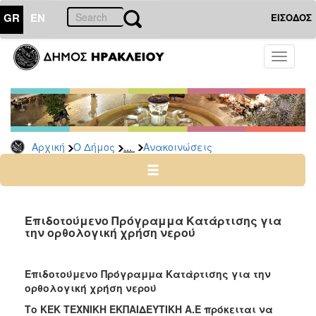
GR
EN
ΕΙΣΟΔΟΣ
Ο
Toggle
ΔΗΜΟΣ
navigati
Υπηρεσίες
&
Φορείς
Δημοτικές
...
Αρχική
Ο Δήμος
Ανακοινώσεις
Υπηρεσίες
Τηλέφωνα
Κ.Ε.Π.
Ηλεκτρονική
Επιδοτούμενο Πρόγραμμα Κατάρτισης για
την ορθολογική χρήση νερού
Διακυβέρνηση
Σχολικές
Επιτροπές
Επιδοτούμενο Πρόγραμμα Κατάρτισης για την
ορθολογική χρήση νερού
Αγροτική
Ανάπτυξη
Το ΚΕΚ ΤΕΧΝΙΚΗ ΕΚΠΑΙΔΕΥΤΙΚΗ Α.Ε πρόκειται να