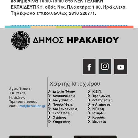
καθημερινά 10:00-19:00 στο ΚΕΚ ΤΕΧΝΙΚΗ
ΕΚΠΑΙΔΕΥΤΙΚΗ, οδός Νικ. Πλαστήρα 1 00, Ηράκλειο.
Τηλέφωνο επικοινωνίας 2810 220771.
Χάρτης Ιστοχώρου
Αγίου Τίτου 1,
Δελτία Τύπου
Κ.Ε.Π.
Τ.Κ. 71202,
Ανακοινώσεις
Τηλέφωνα
Ηράκλειο
Διαγωνισμοί
e-Υπηρεσίες
Τηλ.: 2813-409000
Προσλήψεις
e-Αιτήματα
email:
info@heraklion.gr
Διαβουλεύσεις
Η Πόλη
Εκδηλώσεις
Ιστορία
Ο Δήμος
Κνωσός
Υπηρεσίες
Μουσεία