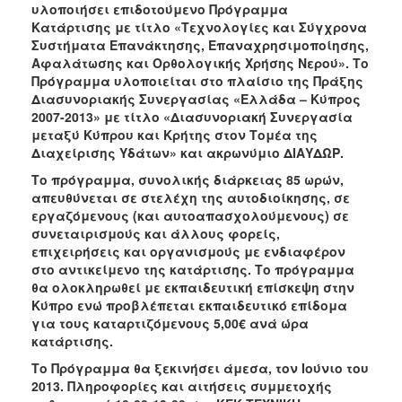
υλοποιήσει επιδοτούμενο Πρόγραμμα
Ανακοινώσεις
Κατάρτισης με τίτλο «Τεχνολογίες και Σύγχρονα
Προγράμματα
Συστήματα Επανάκτησης, Επαναχρησιμοποίησης,
Αφαλάτωσης και Ορθολογικής Χρήσης Νερού». Το
Προσχολική
Πρόγραμμα υλοποιείται στο πλαίσιο της Πράξης
Αγωγή
Διασυνοριακής Συνεργασίας «Ελλάδα – Κύπρος
Κοιμητήρια
2007-2013» με τίτλο «Διασυνοριακή Συνεργασία
μεταξύ Κύπρου και Κρήτης στον Τομέα της
Κέντρο
Διαχείρισης Υδάτων» και ακρωνύμιο ΔΙΑΥΔΩΡ.
Οικογένειας
Το πρόγραμμα, συνολικής διάρκειας 85 ωρών,
απευθύνεται σε στελέχη της αυτοδιοίκησης, σε
εργαζόμενους (και αυτοαπασχολούμενους) σε
συνεταιρισμούς και άλλους φορείς,
Ο
επιχειρήσεις και οργανισμούς με ενδιαφέρον
ΤΟΠΟΣ
στο αντικείμενο της κατάρτισης. Το πρόγραμμα
ΜΑΣ
θα ολοκληρωθεί με εκπαιδευτική επίσκεψη στην
Κύπρο ενώ προβλέπεται εκπαιδευτικό επίδομα
ΠΟΛΙΤΙΣΜΟΣ
για τους καταρτιζόμενους 5,00€ ανά ώρα
κατάρτισης.
ΑΝΘΕΚΤΙΚΗ
ΠΟΛΗ
Το Πρόγραμμα θα ξεκινήσει άμεσα, τον Ιούνιο του
2013. Πληροφορίες και αιτήσεις συμμετοχής