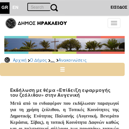
GR
EN
ΕΙΣΟΔΟΣ
Ο
Toggle
ΔΗΜΟΣ
navigati
Υπηρεσίες
&
Φορείς
Δημοτικές
...
Αρχική
Ο Δήμος
Ανακοινώσεις
Υπηρεσίες
Τηλέφωνα
Κ.Ε.Π.
Ηλεκτρονική
Εκδήλωση με θέμα «Επίδειξη εφαρμογής
του ζεόλιθου» στην Αυγενική
Διακυβέρνηση
Μετά από το ενδιαφέρον που εκδήλωσαν παραγωγοί
Σχολικές
Επιτροπές
για τη χρήση ζεόλιθου, η Τοπικές Κοινότητες της
Δημοτικής Ενότητας Παλιανής (Αυγενική, Βενεράτο
Αγροτική
Κεράσια, Σίβας), η τοπική Κοινότητα Δαφνών καθώς
Ανάπτυξη
και οι πολιτιστικοί σύλλογοι των παραπάνω τοπικών