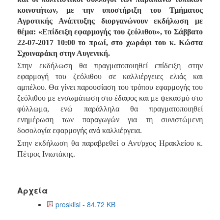
Ανακοινώσεις
κοινοτήτων, με την υποστήριξη του Τμήματος
Αγροτικής Ανάπτυξης διοργανώνουν εκδήλωση με
Προγράμματα
θέμα: «Επίδειξη εφαρμογής του ζεόλιθου», το Σάββατο
Προσχολική
22-07-2017 10:00 το πρωί, στο χωράφι του κ. Κώστα
Αγωγή
Σχοιναράκη στην Αυγενική.
Κοιμητήρια
Στην εκδήλωση θα πραγματοποιηθεί επίδειξη στην
Κέντρο
εφαρμογή του ζεόλιθου σε καλλιέργειες ελιάς και
Οικογένειας
αμπέλου. Θα γίνει παρουσίαση του τρόπου εφαρμογής του
ζεόλιθου με ενσωμάτωση στο έδαφος και με ψεκασμό στο
φύλλωμα, ενώ παράλληλα θα πραγματοποιηθεί
ενημέρωση των παραγωγών για τη συνιστώμενη
δοσολογία εφαρμογής ανά καλλιέργεια.
Ο
ΤΟΠΟΣ
Στην εκδήλωση θα παραβρεθεί ο Αντ/ρχος Ηρακλείου κ.
ΜΑΣ
Πέτρος Ινιωτάκης.
ΠΟΛΙΤΙΣΜΟΣ
Αρχεία
ΑΝΘΕΚΤΙΚΗ
ΠΟΛΗ
prosklisi - 84.72 KB