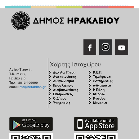
Χάρτης Ιστοχώρου
Αγίου Τίτου 1,
Δελτία Τύπου
Κ.Ε.Π.
Τ.Κ. 71202,
Ανακοινώσεις
Τηλέφωνα
Ηράκλειο
Διαγωνισμοί
e-Υπηρεσίες
Τηλ.: 2813-409000
Προσλήψεις
e-Αιτήματα
email:
info@heraklion.gr
Διαβουλεύσεις
Η Πόλη
Εκδηλώσεις
Ιστορία
Ο Δήμος
Κνωσός
Υπηρεσίες
Μουσεία