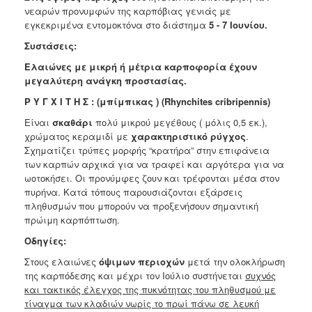
νεαρών προνυμφών της καρπόβιας γενιάς με
εγκεκριμένα εντομοκτόνα
στο διάστημα
5 - 7 Ιουνίου.
Συστάσεις:
Ελαιώνες με μικρή ή μέτρια καρποφορία έχουν
μεγαλύτερη ανάγκη προστασίας.
Ρ Υ Γ Χ Ι Τ Η Σ : (μπίμπικας ) (Rhynchites cribripennis)
Είναι
σκαθάρι
πολύ μικρού μεγέθους ( μόλις 0,5 εκ.),
χρώματος κεραμιδί με
χαρακτηριστικό ρύγχος
.
Σχηματίζει τρύπες μορφής “κρατήρα” στην επιφάνεια
των καρπών αρχικά για να τραφεί και αργότερα για να
ωοτοκήσει. Οι προνύμφες ζουν και τρέφονται μέσα στον
πυρήνα. Κατά τόπους παρουσιάζονται εξάρσεις
πληθυσμών που μπορούν να προξενήσουν σημαντική
πρώιμη καρπόπτωση.
Οδηγίες:
Στους ελαιώνες
όψιμων περιοχών
μετά την ολοκλήρωση
της καρπόδεσης και μέχρι τον Ιούλιο συστήνεται
συχνός
και τακτικός έλεγχος της πυκνότητας του πληθυσμού με
τίναγμα των κλαδιών νωρίς το πρωί πάνω σε λευκή