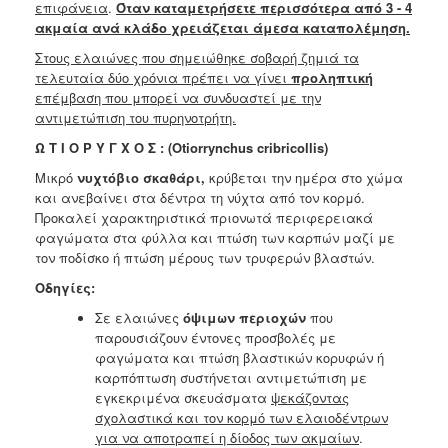
επιφάνεια
.
Όταν καταμετρήσετε περισσότερα από 3 - 4
ακμαία ανά κλάδο χρειάζεται άμεσα καταπολέμηση.
Στους ελαιώνες που σημειώθηκε σοβαρή ζημιά τα
τελευταία δύο χρόνια πρέπει να γίνει
προληπτική
επέμβαση που μπορεί να συνδυαστεί με την
αντιμετώπιση του πυρηνοτρήτη.
Ω Τ Ι Ο Ρ Υ Γ Χ Ο Σ : (Otiorrynchus cribricollis)
Μικρό
νυχτόβιο σκαθάρι,
κρύβεται την ημέρα στο χώμα
και ανεβαίνει στα δέντρα τη νύχτα από τον κορμό.
Προκαλεί χαρακτηριστικά πριονωτά περιφερειακά
φαγώματα στα φύλλα και πτώση των καρπών μαζί με
τον ποδίσκο ή πτώση μέρους των τρυφερών βλαστών.
Οδηγίες:
Σε ελαιώνες
όψιμων περιοχών
που
παρουσιάζουν έντονες προσβολές με
φαγώματα και πτώση βλαστικών κορυφών ή
καρπόπτωση συστήνεται αντιμετώπιση με
εγκεκριμένα σκευάσματα
ψεκάζοντας
σχολαστικά και τον κορμό των ελαιοδέντρων
για να αποτραπεί η δίοδος των ακμαίων
.