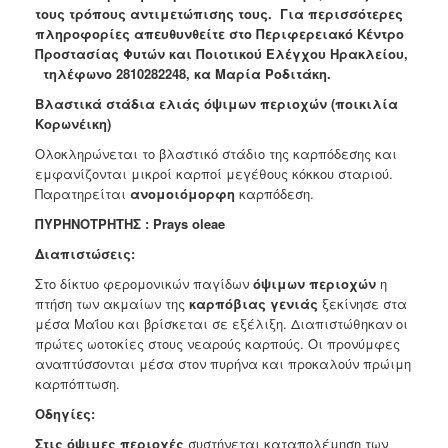
τους τρόπους αντιμετώπισης τους. Για περισσότερες
Ανακοινώσεις
πληροφορίες απευθυνθείτε στο Περιφερειακό Κέντρο
Προγράμματα
Προστασίας Φυτών και Ποιοτικού Ελέγχου Ηρακλείου,
τηλέφωνο 2810282248, κα Μαρία Ροδιτάκη.
Προσχολική
Αγωγή
Βλαστικά στάδια ελιάς όψιμων περιοχών (ποικιλία
Κορωνέικη)
Κοιμητήρια
Ολοκληρώνεται το βλαστικό στάδιο της καρπόδεσης και
Κέντρο
εμφανίζονται μικροί καρποί μεγέθους κόκκου σταριού.
Οικογένειας
Παρατηρείται
ανομοιόμορφη
καρπόδεση.
ΠΥΡΗΝΟΤΡΗΤΗΣ : Prays oleae
Διαπιστώσεις:
Ο
Στο δίκτυο φερομονικών παγίδων
όψιμων περιοχών
η
ΤΟΠΟΣ
ΜΑΣ
πτήση των ακμαίων της
καρπόβιας γενιάς
ξεκίνησε στα
μέσα Μαΐου και βρίσκεται σε εξέλιξη. Διαπιστώθηκαν οι
πρώτες ωοτοκίες στους νεαρούς καρπούς. Οι προνύμφες
ΠΟΛΙΤΙΣΜΟΣ
αναπτύσσονται μέσα στον πυρήνα και προκαλούν πρώιμη
καρπόπτωση.
ΑΝΘΕΚΤΙΚΗ
ΠΟΛΗ
Οδηγίες:
Στις όψιμες περιοχές
συστήνεται καταπολέμηση
των