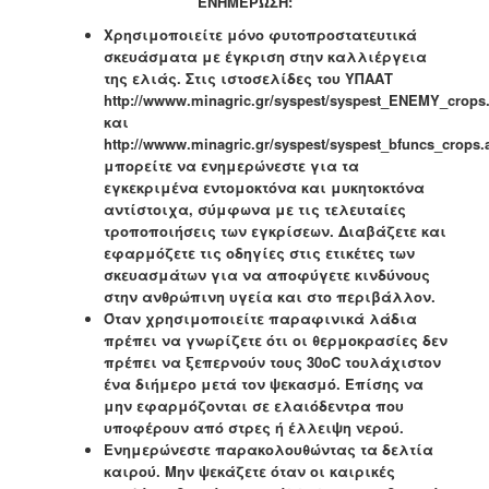
ΕΝΗΜΕΡΩΣΗ:
Χρησιμοποιείτε μόνο φυτοπροστατευτικά
σκευάσματα με έγκριση στην καλλιέργεια
της ελιάς. Στις ιστοσελίδες του ΥΠΑΑΤ
http://wwww.minagric.gr/syspest/syspest_ENEMY_crops
και
http://wwww.minagric.gr/syspest/syspest_bfuncs_crops.
μπορείτε να ενημερώνεστε για τα
εγκεκριμένα εντομοκτόνα και μυκητοκτόνα
αντίστοιχα, σύμφωνα με τις τελευταίες
τροποποιήσεις των εγκρίσεων. Διαβάζετε και
εφαρμόζετε τις οδηγίες στις ετικέτες των
σκευασμάτων για να αποφύγετε κινδύνους
στην ανθρώπινη υγεία και στο περιβάλλον.
Όταν χρησιμοποιείτε παραφινικά λάδια
πρέπει να γνωρίζετε ότι οι θερμοκρασίες δεν
πρέπει να ξεπερνούν τους 30οC τουλάχιστον
ένα διήμερο μετά τον ψεκασμό. Επίσης να
μην εφαρμόζονται σε ελαιόδεντρα που
υποφέρουν από στρες ή έλλειψη νερού.
Ενημερώνεστε παρακολουθώντας τα δελτία
καιρού. Μην ψεκάζετε όταν οι καιρικές