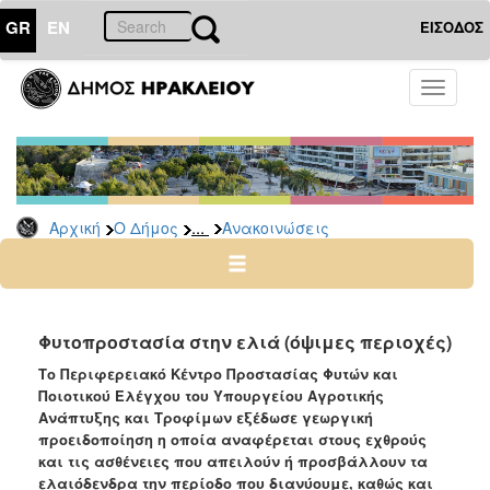
GR
EN
ΕΙΣΟΔΟΣ
Ο
Toggle
ΔΗΜΟΣ
navigati
Υπηρεσίες
&
Φορείς
Δημοτικές
...
Αρχική
Ο Δήμος
Ανακοινώσεις
Υπηρεσίες
Τηλέφωνα
Κ.Ε.Π.
Ηλεκτρονική
Φυτοπροστασία στην ελιά (όψιμες περιοχές)
Διακυβέρνηση
Το Περιφερειακό Κέντρο Προστασίας Φυτών και
Σχολικές
Ποιοτικού Ελέγχου του Υπουργείου Αγροτικής
Επιτροπές
Ανάπτυξης και Τροφίμων εξέδωσε γεωργική
προειδοποίηση η οποία αναφέρεται στους εχθρούς
Αγροτική
και τις ασθένειες που απειλούν ή προσβάλλουν τα
Ανάπτυξη
ελαιόδενδρα την περίοδο που διανύουμε, καθώς και