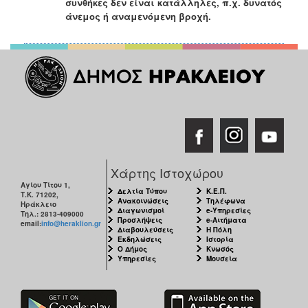
συνθήκες δεν είναι κατάλληλες, π.χ. δυνατός
άνεμος ή αναμενόμενη βροχή.
Χάρτης Ιστοχώρου
Αγίου Τίτου 1,
Δελτία Τύπου
Κ.Ε.Π.
Τ.Κ. 71202,
Ανακοινώσεις
Τηλέφωνα
Ηράκλειο
Διαγωνισμοί
e-Υπηρεσίες
Τηλ.: 2813-409000
Προσλήψεις
e-Αιτήματα
email:
info@heraklion.gr
Διαβουλεύσεις
Η Πόλη
Εκδηλώσεις
Ιστορία
Ο Δήμος
Κνωσός
Υπηρεσίες
Μουσεία