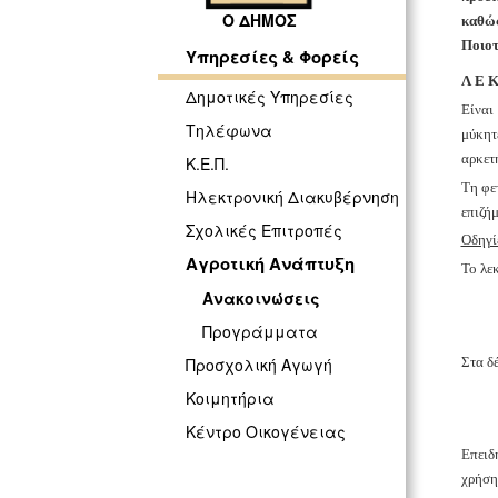
Ο ΔΗΜΟΣ
καθώς
Ποιοτ
Υπηρεσίες & Φορείς
Λ Ε Κ
Δημοτικές Υπηρεσίες
Είναι
Τηλέφωνα
μύκητ
αρκετ
Κ.Ε.Π.
Τη φε
Ηλεκτρονική Διακυβέρνηση
επιζή
Σχολικές Επιτροπές
Οδηγί
Αγροτική Ανάπτυξη
Το λε
Ανακοινώσεις
Προγράμματα
Στα δ
Προσχολική Αγωγή
Κοιμητήρια
Κέντρο Οικογένειας
Επειδ
χρήση