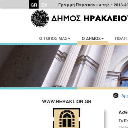
GR
EN
Γραμμή Παραπόνων τηλ : 2813-4
Ο ΤΟΠΟΣ ΜΑΣ
Ο ΔΗΜΟΣ
ΠΟΛΙΤ
Αρχ
WWW.HERAKLION.GR
Ασθ
Το Πε
προει