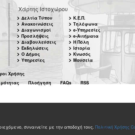
Χάρτης Ιστοχώρου
Δελτία Τύπου
Κ.Ε.Π.
Ανακοινώσεις
Τηλέφωνα
Διαγωνισμοί
e-Υπηρεσίες
Προσλήψεις
e-Αιτήματα
Διαβουλεύσεις
Η Πόλη
Εκδηλώσεις
Ιστορία
Ο Δήμος
Κνωσός
Υπηρεσίες
Μουσεία
ροι Χρήσης
ιμότητας
Πλοήγηση
FAQs
RSS
περιεχόμενο, συναινείτε με την αποδοχή τους.
Πολιτική Χρήσης C