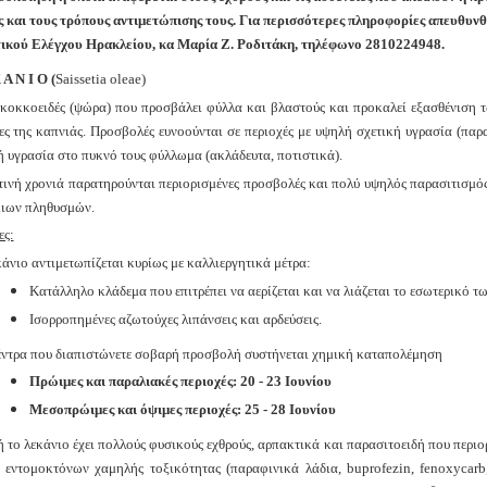
 και τους τρόπους αντιμετώπισης τους. Για περισσότερες πληροφορίες απευθυ
ικού Ελέγχου Ηρακλείου, κα
Μαρία
Ζ.
Ροδιτάκη,
τηλέφωνο 2810224948.
 Α Ν Ι Ο
(
Saissetia oleae)
 κοκκοειδές (ψώρα) που προσβάλει φύλλα και βλαστούς και προκαλεί εξασθένιση 
ες της καπνιάς. Προσβολές ευνοούνται σε περιοχές με υψηλή σχετική υγρασία (παρα
ή υγρασία στο πυκνό τους φύλλωμα (ακλάδευτα, ποτιστικά).
τινή χρονιά παρατηρούνται περιορισμένες προσβολές και πολύ υψηλός παρασιτισμός.
μιων πληθυσμών.
ες:
κάνιο αντιμετωπίζεται κυρίως με καλλιεργητικά μέτρα:
Κατάλληλο κλάδεμα
π
ου ε
π
ιτρέ
π
ει να αερίζεται και να λιάζεται το εσωτερικό τ
Ισορρο
π
ημένες αζωτούχες λι
π
άνσεις και αρδεύσεις.
έντρα που διαπιστώνετε σοβαρή προσβολή συστήνεται χημική καταπολέμηση
Πρώιμες και παραλιακές περιοχές: 20 - 23 Ιουνίου
Μεσοπρώιμες και όψιμες περιοχές: 25 - 28 Ιουνίου
ή το λεκάνιο έχει πολλούς φυσικούς εχθρούς, αρπακτικά και παρασιτοειδή που περιο
 εντομοκτόνων χαμηλής τοξικότητας (παραφινικά λάδια, buprofezin, fenoxycarb,