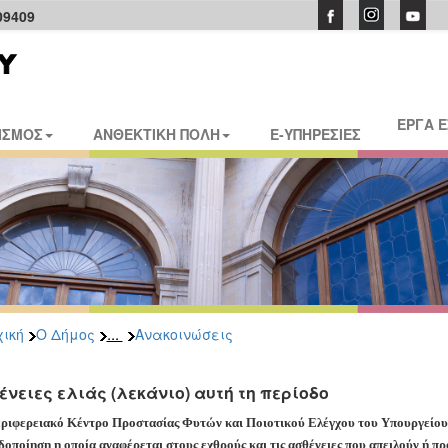
09409
ΕΡΓΑ 
ΙΣΜΟΣ
ΑΝΘΕΚΤΙΚΗ ΠΟΛΗ
E-ΥΠΗΡΕΣΙΕΣ
...
ική
Ο Δήμος
Ανακοινώσεις
ένειες ελιάς (λεκάνιο) αυτή τη περίοδο
ριφερειακό Κέντρο Προστασίας Φυτών και Ποιοτικού Ελέγχου του Υπουργείου
δοποίηση η οποία αναφέρεται στους εχθρούς και τις ασθένειες που απειλούν ή π