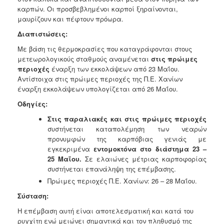
καρπών. Οι προσβεβλημένοι καρποί ξηραίνονται,
μαυρίζουν και πέφτουν πρόωρα.
Διαπιστώσεις:
Με βάση τις θερμοκρασίες που καταγράφονται στους
μετεωρολογικούς
σταθμούς αναμένεται
στις
πρώιμες
περιοχές
έναρξη των εκκολάψεων
από 23 Μαΐου.
Αντίστοιχα στις πρώιμες περιοχές της Π.Ε. Χανίων
έναρξη εκκολάψεων υπολογίζεται από 26 Μαΐου.
Οδηγίες:
Στις παραλιακές και στις πρώιμες περιοχές
συστήνεται
καταπολέμηση των νεαρών
προνυμφών της καρπόβιας γενιάς με
εγκεκριμένα
εντομοκτόνα στο διάστημα 23 –
25 Μαΐου.
Σε ελαιώνες
μέτριας καρποφορίας
συστήνεται επανάληψη της επέμβασης.
Πρώιμες περιοχές Π.Ε. Χανίων: 26 – 28 Μαΐου.
Σύσταση:
Η επέμβαση αυτή είναι αποτελεσματική και κατά του
ρυγχίτη ενώ μειώνει σημαντικά και τον πληθυσμό της