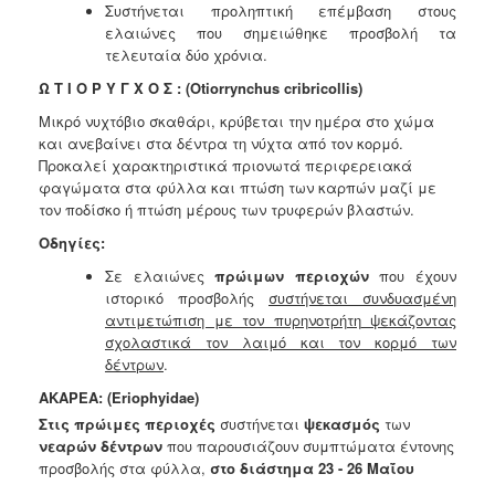
Συστήνεται προληπτική επέμβαση στους
ελαιώνες που σημειώθηκε προσβολή τα
τελευταία δύο χρόνια.
Ω Τ Ι Ο Ρ Υ Γ Χ Ο Σ : (Otiorrynchus cribricollis)
Μικρό νυχτόβιο σκαθάρι, κρύβεται την ημέρα στο χώμα
και ανεβαίνει στα δέντρα τη νύχτα από τον κορμό.
Προκαλεί χαρακτηριστικά πριονωτά περιφερειακά
φαγώματα στα φύλλα και πτώση των καρπών μαζί με
τον ποδίσκο ή πτώση μέρους των τρυφερών βλαστών.
Οδηγίες:
Σε ελαιώνες
πρώιμων περιοχών
που έχουν
ιστορικό προσβολής
συστήνεται συνδυασμένη
αντιμετώπιση με τον πυρηνοτρήτη
ψεκάζοντας
σχολαστικά τον λαιμό και τον κορμό των
δέντρων
.
ΑΚΑΡΕΑ: (Eriophyidae)
Στις πρώιμες περιοχές
συστήνεται
ψεκασμός
των
νεαρών δέντρων
που παρουσιάζουν συμπτώματα έντονης
προσβολής στα φύλλα,
στο
διάστημα 23 - 26 Μαΐου