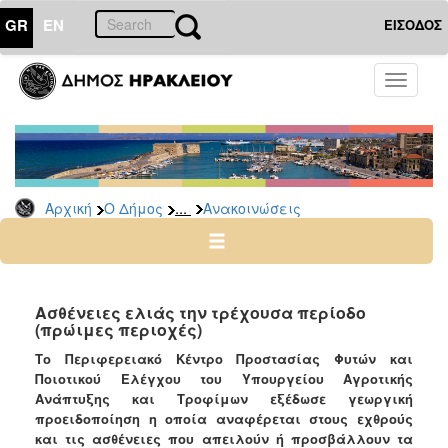
GR
EN
ΕΙΣΟΔΟΣ
Ο
Toggle
ΔΗΜΟΣ
navigati
Υπηρεσίες
&
Φορείς
Δημοτικές
...
Αρχική
Ο Δήμος
Ανακοινώσεις
Υπηρεσίες
Τηλέφωνα
Κ.Ε.Π.
Ηλεκτρονική
Ασθένειες ελιάς την τρέχουσα περίοδο
(πρώιμες περιοχές)
Διακυβέρνηση
Το Περιφερειακό Κέντρο Προστασίας Φυτών και
Σχολικές
Ποιοτικού Ελέγχου του Υπουργείου Αγροτικής
Επιτροπές
Ανάπτυξης και Τροφίμων εξέδωσε γεωργική
Αγροτική
προειδοποίηση η οποία αναφέρεται στους εχθρούς
Ανάπτυξη
και τις ασθένειες που απειλούν ή προσβάλλουν τα