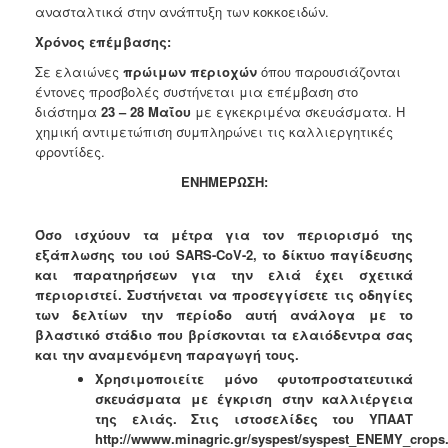
ανασταλτικά στην
ανάπτυξη των κοκκοειδών.
Χρόνος επέμβασης:
Σε ελαιώνες
πρώιμων περιοχών
όπου παρουσιάζονται
έντονες
προσβολές συστήνεται μια επέμβαση στο
διάστημα
23 – 28 Μαΐου
με
εγκεκριμένα σκευάσματα. Η
χημική αντιμετώπιση συμπληρώνει τις
καλλιεργητικές
φροντίδες.
ΕΝΗΜΕΡΩΣΗ:
Όσο ισχύουν τα μέτρα για τον περιορισμό της
εξάπλωσης του ιού SARS-CoV-2, το
δίκτυο παγίδευσης
και παρατηρήσεων για την ελιά έχει σχετικά
περιοριστεί. Συστήνεται να
προσεγγίσετε τις οδηγίες
των δελτίων την περίοδο αυτή ανάλογα με το
βλαστικό στάδιο που
βρίσκονται τα ελαιόδεντρα σας
και την αναμενόμενη παραγωγή τους.
Χρησιμοποιείτε μόνο φυτοπροστατευτικά
σκευάσματα με έγκριση στην καλλιέργεια
της ελιάς.
Στις ιστοσελίδες του ΥΠΑΑΤ
http://wwww.minagric.gr/syspest/syspest_ENEMY_crops