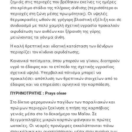
ζημιάς στις περιοχές που βρέθηκαν εκείνες τις
ημέρες
στο κρίσιμο στάδιο της πλήρους άνθισης (περισσότερο οι
περιοχές στη ζώνη μέσης
πρωιμότητας). Οι υψηλές
θερμοκρασίες ωθούν σε γρήγορη βλαστική εξέλιξη και σε
συνδυασμό με
πολύ χαμηλή σχετική υγρασία προκαλούν
αφυδάτωση των ανθέων και ξήρανση της γύρης
μειώνοντας τα γόνιμα άνθη.
Η καλή θρεπτική και υδατική κατάσταση των δένδρων
περιορίζει τον κίνδυνο αφυδάτωσης.
Κανονικά ποτίσματα, όπου μπορούν να γίνουν, διατηρούν
υγρό το έδαφος και το επίπεδο της σχετικής υγρασίας
σχετικά υψηλό. Υπερβολικό πότισμα μπορεί να
προκαλέσει απόπλυση των θρεπτικών στοιχείων από το
έδαφος και να επηρεάσει αρνητικά την καρπόδεση.
ΠΥΡΗΝΟΤΡΗΤΗΣ : Prays oleae
Στο δίκτυο φερομονικών παγίδων των παραλιακών και
πρώιμων περιοχών ξεκίνησε η πτήση της καρπόβιας
γενιάς μέσα στο 1ο δεκαήμερο του Μαΐου. Σε
δειγματοληψίες μικρών καρπών φάνηκαν οι πρώτες
ωοτοκίες. Οι νεαρές προνύμφες εκκολάπτονται πάνω
στον κάλυκα και αναπτύσσονται μέσα στον πυρήνα των