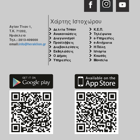
Χάρτης Ιστοχώρου
Αγίου Τίτου 1,
Δελτία Τύπου
Κ.Ε.Π.
Τ.Κ. 71202,
Ανακοινώσεις
Τηλέφωνα
Ηράκλειο
Διαγωνισμοί
e-Υπηρεσίες
Τηλ.: 2813-409000
Προσλήψεις
e-Αιτήματα
email:
info@heraklion.gr
Διαβουλεύσεις
Η Πόλη
Εκδηλώσεις
Ιστορία
Ο Δήμος
Κνωσός
Υπηρεσίες
Μουσεία