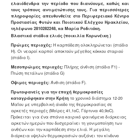
ελαιόδενδρα την περίοδο που διανύουμε, καθώς και
Ανακοινώσεις
τους τρόπους αντιμετώπισης τους. Για περισσότερες
Προγράμματα
πληροφορίες απευθυνθείτε στο Περιφερειακό Κέντρο
Προστασίας Φυτών και Ποιοτικού Ελέγχου Ηρακλείου,
Προσχολική
τηλέφωνο 2810282248, κα Μαρία Ροδιτάκη.
Αγωγή
Βλαστικά στάδια ελιάς (ποικιλία Κορωνέικη )
Κοιμητήρια
Πρώιμες περιοχές:
Η καρπόδεση ολοκληρώνεται (στάδιο
Κέντρο
H). Οι νεαροί καρποί αποκτούν μέγεθος κόκκου σταριού
Οικογένειας
(στάδιο Ι).
Mεσοπρώιμες περιοχές:
Πλήρης άνθιση (στάδιο F1) -
Πτώση πετάλων (στάδιο G)
Όψιμες περιοχές:
Άνθιση (στάδιο F).
Ο
ΤΟΠΟΣ
Πρωτοφανείς για την εποχή θερμοκρασίες
ΜΑΣ
καταγράφηκαν στην Κρήτη
το χρονικό διάστημα
12-20
Μαΐου με υπερβολική άνοδο της θερμοκρασίας σε
ΠΟΛΙΤΙΣΜΟΣ
αρκετές περιοχές (Μοίρες 41,1οC, Γόρτυνα
40,9οC).
Πρόκειται για ένα σπάνιο καιρικό φαινόμενο διάρκειας
ΑΝΘΕΚΤΙΚΗ
αρκετών ημερών που
δυσχεραίνει τη γονιμοποίηση των
ΠΟΛΗ
ανθέων και την καρπόδεση στην ελιά. Η μεγάλη
διάρκεια
υψηλών θερμοκρασιών αυξάνει τον κίνδυνο