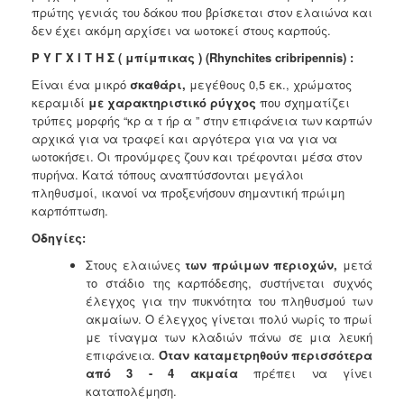
πρώτης γενιάς του δάκου που βρίσκεται στον ελαιώνα και
δεν έχει ακόμη αρχίσει να ωοτοκεί στους καρπούς.
Ρ Υ Γ Χ Ι Τ Η Σ ( μπίμπικας ) (Rhynchites cribripennis) :
Είναι ένα μικρό
σκαθάρι,
μεγέθους 0,5 εκ., χρώματος
κεραμιδί
με
χαρακτηριστικό ρύγχος
που σχηματίζει
τρύπες μορφής “κρ α τ ήρ α ” στην
επιφάνεια των καρπών
αρχικά για να τραφεί και αργότερα για να
για να
ωοτοκήσει. Οι προνύμφες ζουν και τρέφονται μέσα στον
πυρήνα. Κατά
τόπους αναπτύσσονται μεγάλοι
πληθυσμοί, ικανοί να προξενήσουν σημαντική πρώιμη
καρπόπτωση.
Οδηγίες:
Στους ελαιώνες
των πρώιμων περιοχών,
μετά
το στάδιο της
καρπόδεσης, συστήνεται συχνός
έλεγχος για την πυκνότητα του
πληθυσμού των
ακμαίων. Ο έλεγχος γίνεται πολύ νωρίς το πρωί
με
τίναγμα των κλαδιών πάνω σε μια λευκή
επιφάνεια.
Όταν
καταμετρηθούν περισσότερα
από 3 - 4 ακμαία
πρέπει να γίνει
καταπολέμηση.