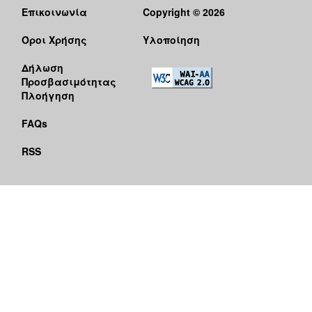
Επικοινωνία
Copyright © 2026
Όροι Χρήσης
Υλοποίηση
Δήλωση
Προσβασιμότητας
Πλοήγηση
FAQs
RSS