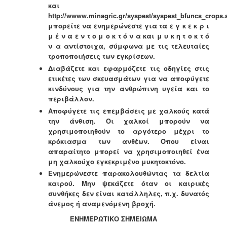
και
http://wwww.minagric.gr/syspest/syspest_bfuncs_crops.
μπορείτε να ενημερώνεστε για τα
ε γ κ ε κ ρ ι
μ έ ν α ε ν τ ο μ ο κ τ ό ν α και μ υ κ η τ ο κ τ ό
ν α αντίστοιχα, σύμφωνα με τις
τελευταίες
τροποποιήσεις των εγκρίσεων.
Διαβάζετε και εφαρμόζετε τις οδηγίες στις
ετικέτες των σκευασμάτων για να αποφύγετε
κινδύνους
για την ανθρώπινη υγεία και το
περιβάλλον.
Αποφύγετε τις επεμβάσεις με χαλκούς κατά
την άνθιση. Οι χαλκοί μπορούν να
χρησιμοποιηθούν το
αργότερο μέχρι το
κρόκιασμα των ανθέων. Όπου είναι
απαραίτητο μπορεί να χρησιμοποιηθεί ένα
μη
χαλκούχο εγκεκριμένο μυκητοκτόνο.
Ενημερώνεστε παρακολουθώντας τα δελτία
καιρού. Μην ψεκάζετε όταν οι καιρικές
συνθήκες δεν
είναι κατάλληλες, π.χ. δυνατός
άνεμος ή αναμενόμενη βροχή.
ΕΝΗΜΕΡΩΤΙΚΟ ΣΗΜΕΙΩΜΑ