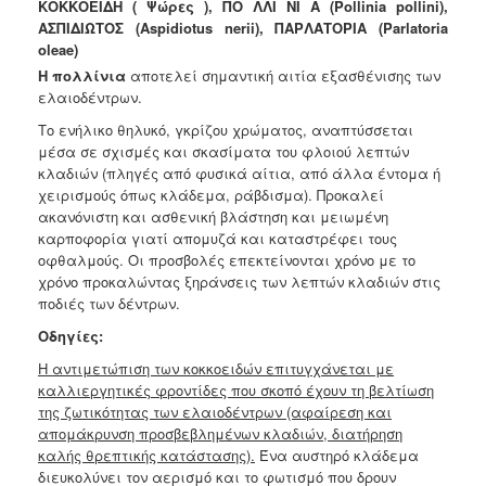
ΚΟΚΚΟΕΙΔΗ ( Ψώρες ), ΠΟ ΛΛΙ ΝΙ Α (Pollinia pollini),
ΑΣΠΙΔΙΩΤΟΣ (Aspidiotus nerii), ΠΑΡΛΑΤΟΡΙΑ (Parlatoria
oleae)
Η πολλίνια
αποτελεί σημαντική αιτία εξασθένισης των
ελαιοδέντρων.
Το ενήλικο θηλυκό, γκρίζου χρώματος, αναπτύσσεται
μέσα σε σχισμές και σκασίματα του φλοιού λεπτών
κλαδιών (πληγές από φυσικά αίτια, από άλλα έντομα ή
χειρισμούς όπως κλάδεμα, ράβδισμα). Προκαλεί
ακανόνιστη και ασθενική βλάστηση και μειωμένη
καρποφορία γιατί απομυζά και καταστρέφει τους
οφθαλμούς. Οι προσβολές επεκτείνονται χρόνο με το
χρόνο προκαλώντας ξηράνσεις των λεπτών κλαδιών στις
ποδιές των δέντρων.
Οδηγίες:
Η αντιμετώπιση των κοκκοειδών επιτυγχάνεται με
καλλιεργητικές
φροντίδες που σκοπό έχουν τη βελτίωση
της ζωτικότητας των
ελαιοδέντρων (αφαίρεση και
απομάκρυνση προσβεβλημένων κλαδιών,
διατήρηση
καλής θρεπτικής κατάστασης).
Ένα αυστηρό κλάδεμα
διευκολύνει τον αερισμό και το φωτισμό που δρουν