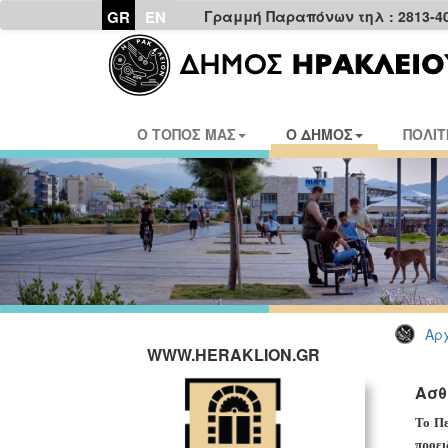
GR
EN
Γραμμή Παραπόνων τηλ : 2813-4
Ο ΤΟΠΟΣ ΜΑΣ
Ο ΔΗΜΟΣ
ΠΟΛΙΤ
Αρχ
WWW.HERAKLION.GR
Ασθ
Το Πε
προει