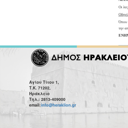
Ο
ι λε
Οδηγί
Ό
π
ου 
την α
ΕΝΗΜΕ
Αγίου Τίτου 1,
Τ.Κ. 71202,
Ηράκλειο
Τηλ.: 2813-409000
email:
info@heraklion.gr