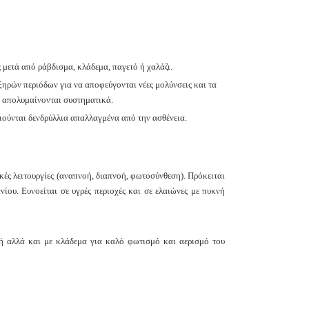
ετά από ράβδισμα, κλάδεμα, παγετό ή χαλάζι.
ξηρών περιόδων για να αποφεύγονται νέες μολύνσεις και τα
α απολυμαίνονται συστηματικά.
ούνται δενδρύλλια απαλλαγμένα από την ασθένεια.
ές λειτουργίες (αναπνοή, διαπνοή, φωτοσύνθεση). Πρόκειται
ίου. Ευνοείται σε υγρές περιοχές και σε ελαιώνες με πυκνή
χή αλλά και με κλάδεμα για καλό φωτισμό και αερισμό του