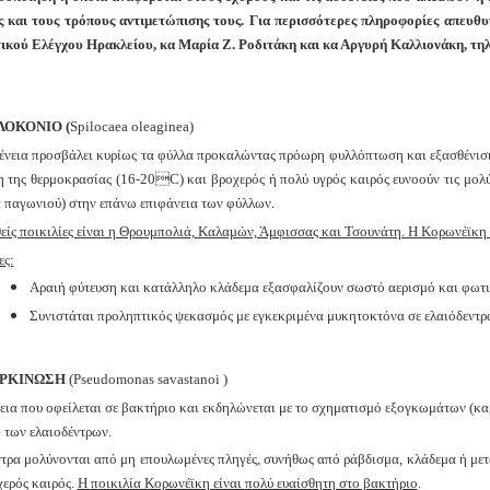
 και τους τρόπους αντιμετώπισης τους. Για περισσότερες πληροφορίες απευ
ικού Ελέγχου Ηρακλείου, κα
Μαρία
Ζ.
Ροδιτάκη και κα Αργυρή Καλλιονάκη,
τηλ
ΟΚΟΝΙΟ (
Spilocaea
oleaginea)
νεια προσβάλει κυρίως τα φύλλα προκαλώντας πρόωρη φυλλόπτωση και εξασθένιση 
 της θερμοκρασίας (16-20C) και βροχερός ή πολύ υγρός καιρός ευνοούν τις μολύν
α παγωνιού) στην επάνω επιφάνεια των φύλλων.
είς ποικιλίες είναι η Θρουμπολιά, Καλαμών, Άμφισσας και Τσουνάτη. Η Κορωνέϊκη (
ες:
Αραιή φύτευση και κατάλληλο κλάδεμα εξασφαλίζουν σωστό αερισμό και φωτισ
Συνιστάται προληπτικός ψεκασμός με εγκεκριμένα μυκητοκτόνα σε ελαιόδεντρα
ΡΚΙΝΩΣΗ
(Pseudomonas savastanoi )
εια που οφείλεται σε βακτήριο και εκδηλώνεται με το σχηματισμό εξογκωμάτων (καρ
 των ελαιοδέντρων.
ντρα μολύνονται από μη επουλωμένες πληγές, συνήθως από ράβδισμα, κλάδεμα ή μετά
χερός καιρός.
Η
π
οικιλία Κορωνέϊκη είναι
π
ολύ ευαίσθητη στο βακτήριο
.