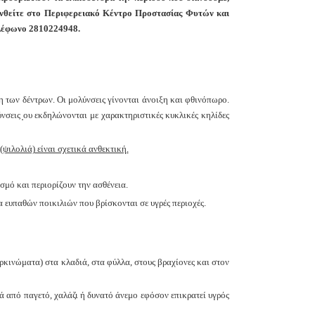
θυνθείτε στο Περιφερειακό Κέντρο Προστασίας Φυτών και
έφωνο 2810224948.
των δέντρων. Οι μολύνσεις γίνονται άνοιξη και φθινόπωρο.
σεις ̟ου εκδηλώνονται με χαρακτηριστικές κυκλικές κηλίδες
ψιλολιά) είναι σχετικά ανθεκτική.
μό και περιορίζουν την ασθένεια.
 ευπαθών ποικιλιών που βρίσκονται σε υγρές περιοχές.
κινώματα) στα κλαδιά, στα φύλλα, στους βραχίονες και στον
 από παγετό, χαλάζι ή δυνατό άνεμο εφόσον επικρατεί υγρός