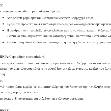
ες:
κίνωση αντιμετωπίζεται με προληπτικά μέτρα:
Αποφεύγετε ράβδισμα και κλάδεμα των δέντρων με βροχερό καιρό.
Εφαρμογή προληπτικού ψεκασμού με εγκεκριμένο χαλκούχο σκεύασμα αμέσως μ
Η αφαίρεση των προσβεβλημένων κλαδιών πρέπει να γίνεται κατά τη διάρκεια 
κλαδιά να απομακρύνονται και να καταστρέφονται. Τα εργαλεία κλαδέματος ν
Στη σύσταση νέου ελαιώνα να αποφεύγεται η πυκνή φύτευση και να χρησιμοποι
ΠΝΙΑ
(Capnodium olaeoprhilum)
ά και φύλλα καλύπτονται από μαύρο στρώμα καπνιάς που δυσχεραίνει τις φυσιολογικ
ύκητα που αναπτύσσεται πάνω στις μελιτώδεις εκκρίσεις εντόμων, κυρίως του λεκαν
ηση.
ες:
νιά περιορίζεται κυρίως με την καταπολέμηση του λεκανίου την κατάλληλη επο
ρικού της κόμης των δέντρων.
τη συγκομιδή συνιστάται μια επέμβαση με χαλκούχο σκεύασμα.
ΧΗΝΕΣ