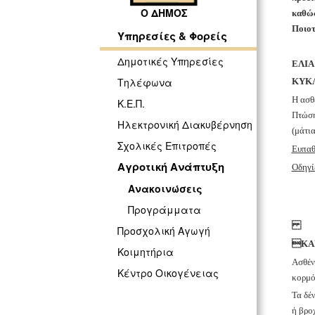
Ο ΔΗΜΟΣ
καθώς
Ποιοτ
Υπηρεσίες & Φορείς
Δημοτικές Υπηρεσίες
ΕΛΙΑ
Τηλέφωνα
ΚΥΚΛ
Η
ασθέ
Κ.Ε.Π.
Πτώση
Ηλεκτρονική Διακυβέρνηση
(μάτι
Σχολικές Επιτροπές
Ευπαθ
Αγροτική Ανάπτυξη
Οδηγί
Ανακοινώσεις
Προγράμματα
Προσχολική Αγωγή

ΚΑ
Κοιμητήρια
Ασθέν
Κέντρο Οικογένειας
κορμό
Τα δέ
ή βρο