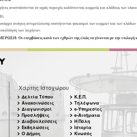
ιχήνες αναπτύσσονται σε υγρές περιοχές καλύπτοντας κορμούς και κλάδους των ελαι
ες:
υ
π
άρχει ανάγκη αντιμετώ
π
ισης συστήνονται ψεκασμοί των κορμών
και των κλάδων 
ποκόλληση των λειχήνων.
ΡΩΣΗ: Οι επεμβάσεις κατά των εχθρών της ελιάς να γίνονται με την επιλογή
Χάρτης Ιστοχώρου
Δελτία Τύπου
Κ.Ε.Π.
Ανακοινώσεις
Τηλέφωνα
Διαγωνισμοί
e-Υπηρεσίες
Προσλήψεις
e-Αιτήματα
Διαβουλεύσεις
Η Πόλη
Εκδηλώσεις
Ιστορία
Ο Δήμος
Κνωσός