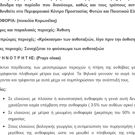
όδενδρα την περίοδο που διανύουμε, καθώς και τους τρόπους αντ
θυνθείτε στο Περιφερειακό Κέντρο Προστασίας Φυτών και Ποιοτικού Ε
ΦΟΡΙΑ: (ποικιλία Κορωνέϊκη)
μες και παραλιακές περιοχές: Άνθιση
πρώιμες περιοχές: «Κρόκιασμα» των ανθοταξιών, λίγο πριν την άνθισ
ες περιοχές: Συνεχίζεται το φούσκωμα των ανθοταξιών
 Η Ν Ο Τ Ρ Η Τ ΗΣ:
(Prays oleae)
δίκτυο παγίδευσης των μεσοπρώιμων περιοχών η πτήση της ανθόβιας γε
γράφονται
πληθυσμοί μέτριοι έως υψηλοί. Τα θηλυκά γεννούν τα αυγά 
χονται και τρέφονται με αυτά
μέχρι να συμπληρώσουν την ανάπτυξή τους.
ίες:
Σε ελαιώνες με πλούσια ή ικανοποιητική ανθοφορία η γενιά αυτή δ
χρειάζονται καμία επέμβαση στην ανθοφορία ( 3-5% των ανθέων αρκεί γ
Σε ελαιώνες με μέτρια ή μειωμένη ανθοφορία (μικρότερη του 50% τη
σημασίας.
Στους ελαιώνες βιολογικής γεωργίας η αντιμετώπιση του πυρηνοτρήτη π
μεγέθους της ανθοφορίας ώστε να μειωθεί ο πληθυσμός της επόμ