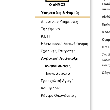
Ο ΔΗΜΟΣ
ελαι
απευ
Υπηρεσίες & Φορείς
ΑΝΘΟ
Δημοτικές Υπηρεσίες
Πρώι
Τηλέφωνα
Μεσο
Κ.Ε.Π.
Όψιμ
Ηλεκτρονική Διακυβέρνηση
Π Υ Ρ
Σχολικές Επιτροπές
Στο 
Αγροτική Ανάπτυξη
Κατα
εισέρ
Ανακοινώσεις
Προγράμματα
Οδηγ
Προσχολική Αγωγή
Κοιμητήρια
Κέντρο Οικογένειας