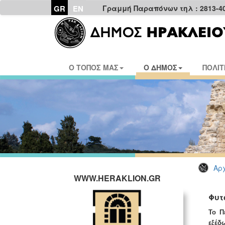
GR
EN
Γραμμή Παραπόνων τηλ : 2813-4
Ο ΤΟΠΟΣ ΜΑΣ
Ο ΔΗΜΟΣ
ΠΟΛΙΤ
Αρχ
WWW.HERAKLION.GR
Φυτ
Το Π
εξέδ