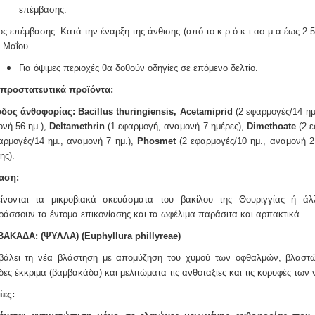
επέμβασης.
ς επέμβασης: Κατά την έναρξη της άνθισης (από το κ ρ ό κ ι ασ μ α έως 2 5 
2 Μαΐου.
Για όψιμες περιοχές θα δοθούν οδηγίες σε επόμενο δελτίο.
προστατευτικά προϊόντα:
οδος άνθοφορίας:
Bacillus thuringiensis, Acetamiprid
(2 εφαρμογές/14 ημ
νή 56 ημ.),
Deltamethrin
(1 εφαρμογή, αναμονή 7 ημέρες),
Dimethoate
(2 ε
αρμογές/14 ημ., αναμονή 7 ημ.),
Phosmet
(2 εφαρμογές/10 ημ., αναμονή 2
ης).
αση:
είνονται τα μικροβιακά σκευάσματα του βακίλου της Θουριγγίας ή άλ
ράσσουν τα έντομα επικονίασης και τα ωφέλιμα παράσιτα και αρπακτικά.
ΒΑΚΑΔΑ:
(ΨΥΛΛΑ)
(Euphyllura phillyreae)
βάλει τη νέα βλάστηση με απομύζηση του χυμού των οφθαλμών,
βλαστώ
δες
έκκριμα (βαμβακάδα) και μελιτώματα τις ανθοταξίες και τις κορυφές των
ίες: