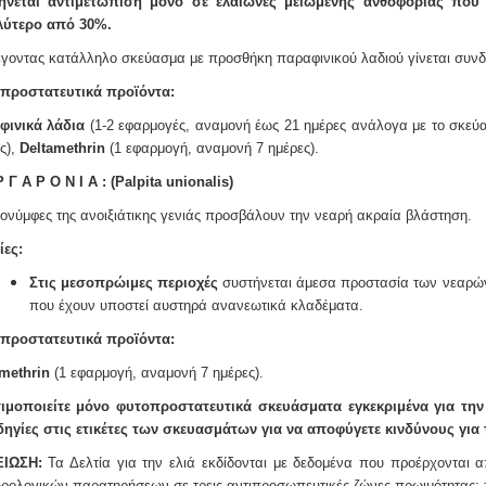
ήνεται αντιμετώπιση μόνο σε ελαιώνες μειωμένης ανθοφορίας πο
λύτερο από 30%.
γοντας κατάλληλο σκεύασμα με προσθήκη παραφινικού λαδιού
γίνεται συν
προστατευτικά
προϊόντα:
φινικά λάδια
(1-2 εφαρμογές, αναμονή έως 21 ημέρες ανάλογα με το σκεύ
ς),
Deltamethrin
(1 εφαρμογή, αναμονή 7 ημέρες).
 Γ Α Ρ Ο Ν Ι Α : (Palpita unionalis)
ονύμφες της ανοιξιάτικης γενιάς προσβάλουν την νεαρή ακραία
βλάστηση.
ίες:
Στις μεσοπρώιμες περιοχές
συστήνεται άμεσα προστασία των νεαρώ
που έχουν
υποστεί αυστηρά ανανεωτικά κλαδέματα.
προστατευτικά
προϊόντα:
methrin
(1 εφαρμογή, αναμονή 7 ημέρες).
ιμοποιείτε μόνο φυτοπροστατευτικά σκευάσματα εγκεκριμένα για την 
δηγίες στις ετικέτες των σκευασμάτων για να αποφύγετε
κινδύνους για 
ΕΙΩΣΗ:
Τα Δελτία για την ελιά εκδίδονται με δεδομένα που προέρχονται α
ρολογικών παρατηρήσεων σε τρεις αντιπροσωπευτικές ζώνες
πρωιμότητας: 