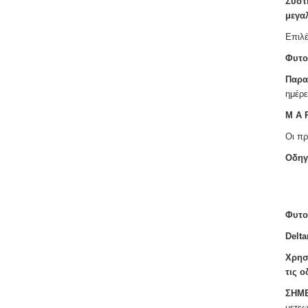
Συστ
μεγα
Επιλέ
Φυτο
Παρα
ημέρε
Μ Α Ρ
Οι πρ
Οδηγ
Φυτο
Delta
Χρησ
τις ο
ΣΗΜ
μετεω