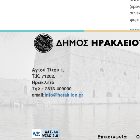
(ορει
συνεκ
φορτ
Αγίου Τίτου 1,
Τ.Κ. 71202,
Ηράκλειο
Τηλ.: 2813-409000
email:
info@heraklion.gr
Επικοινωνία
Ό