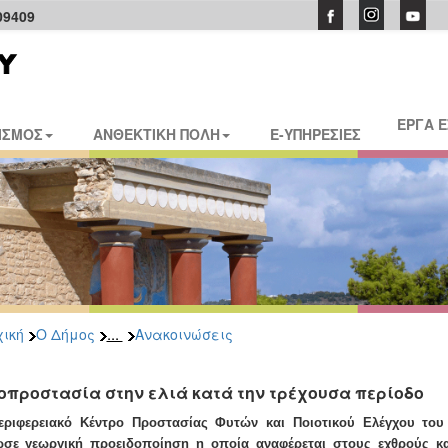
09409
ΕΡΓΑ 
ΙΣΜΟΣ
ΑΝΘΕΚΤΙΚΗ ΠΟΛΗ
E-ΥΠΗΡΕΣΙΕΣ
...
ική
Ο Δήμος
Ανακοινώσεις
οπροστασία στην ελιά κατά την τρέχουσα περίοδο
εριφερειακό Κέντρο Προστασίας Φυτών και Ποιοτικού Ελέγχου το
ωσε γεωργική προειδοποίηση η οποία αναφέρεται στους εχθρούς κα