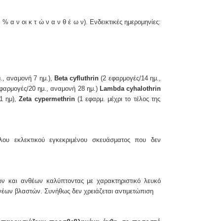
% α ν οι κ τ ώ ν α ν θ έ ω ν). Ενδεικτικές ημερομηνίες:
.,
αναμονή 7 ημ.),
Beta cyfluthrin
(2 εφαρμογές/14 ημ.,
φαρμογές/20
ημ., αναμονή 28 ημ.)
Lambda cyhalothrin
1 ημ),
Zeta cypermethrin
(1 εφαρμ.
μέχρι το τέλος της
λου εκλεκτικού
εγκεκριμένου σκευάσματος που δεν
ν και ανθέων καλύπτοντας με χαρακτηριστικό λευκό
νέων βλαστών. Συνήθως δεν χρειάζεται αντιμετώπιση