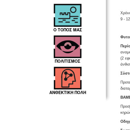
Χρόνο
9 - 1
Ο ΤΟΠΟΣ ΜΑΣ
Φυτο
Περί
αναμο
(2 εφ
ΠΟΛΙΤΙΣΜΟΣ
άνθισ
Σύστ
Προτ
διατα
ΑΝΘΕΚΤΙΚΗ ΠΟΛΗ
ΒΑΜ
Προσ
κηρώ
Οδηγ