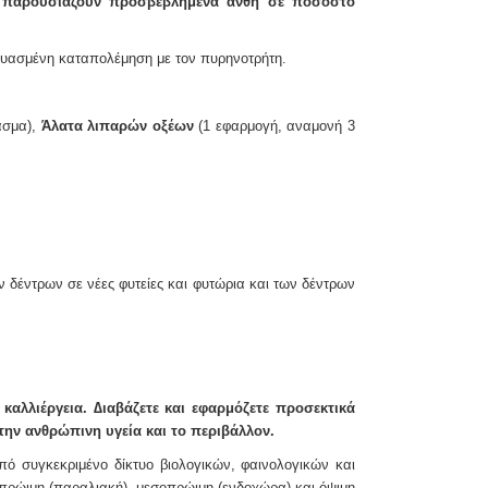
υ παρουσιάζουν προσβεβλημένα άνθη σε ποσοστό
δυασμένη καταπολέμηση με τον πυρηνοτρήτη.
ασμα),
Άλατα λιπαρών οξέων
(1
εφαρμογή, αναμονή 3
ν
δέντρων σε νέες φυτείες και φυτώρια και των δέντρων
καλλιέργεια. ∆ιαβάζετε και εφαρμόζετε προσεκτικά
την ανθρώπινη υγεία και το περιβάλλον.
πό συγκεκριμένο δίκτυο
βιολογικών, φαινολογικών και
πρώιμη (παραλιακή), μεσοπρώιμη (ενδοχώρα) και όψιμη