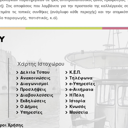
νή). Στις αποφάσεις που
λαμβάνετε για την προστασία της καλλιέργειάς σα
τιμάτε τις τοπικές συνθήκες (ανάγλυφο κάθε περιοχής) και την ατομικότ
ίο παραγωγής, ποτιστικός, κ.ά).
Χάρτης Ιστοχώρου
Δελτία Τύπου
Κ.Ε.Π.
Ανακοινώσεις
Τηλέφωνα
Διαγωνισμοί
e-Υπηρεσίες
Προσλήψεις
e-Αιτήματα
Διαβουλεύσεις
Η Πόλη
Εκδηλώσεις
Ιστορία
Ο Δήμος
Κνωσός
Υπηρεσίες
Μουσεία
ροι Χρήσης