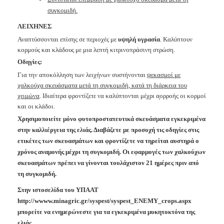
συγκομιδή.
ΛΕΙΧΗΝΕΣ
Αναπτύσσονται επίσης σε περιοχές με
υψηλή υγρασία
. Καλύπτουν
κορμούς και κλάδους με μια λεπτή κιτρινοπράσινη στρώση.
Οδηγίες:
Για την αποκόλληση των λειχήνων συστήνονται
ψεκασμοί με
χαλκούχα
σκευάσματα μετά τη συγκομιδή, κατά τη διάρκεια του
χειμώνα
. Ιδιαίτερα
φροντίζετε να καλύπτονται μέχρι α̟ορροής οι κορμοί
και οι κλάδοι.
Χρησιμοποιείτε μόνο φυτοπροστατευτικά σκευάσματα εγκεκριμένα
στην καλλιέργεια της ελιάς. Διαβάζετε με προσοχή τις οδηγίες στις
ετικέτες των σκευασμάτων και φροντίζετε να τηρείται αυστηρά ο
χρόνος αναμονής μέχρι τη συγκομιδή. Οι εφαρμογές των χαλκούχων
σκευασμάτων πρέπει να γίνονται τουλάχιστον 21 ημέρες πριν από
τη συγκομιδή.
Στην ιστοσελίδα του ΥΠΑΑΤ
http://wwww.minagric.gr/syspest/syspest_ENEMY_crops.aspx
μπορείτε να ενημερώνεστε για τα εγκεκριμένα μυκητοκτόνα της
ελιάς.