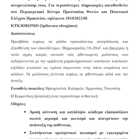
Ανακοινώσεις
αντιμετώπισης τους. Για περισσότερες πληροφορίες απευθυνθείτε
στο Περιφερειακό Κέντρο Προστασίας Φυτών και Ποιοτικού
Προγράμματα
Ελέγχου Ηρακλείου,
τηλέφωνο 2810282248.
Προσχολική
ΚΥΚΛΟΚΟΝΙΟ
(Spilocaea
oleaginea)
Αγωγή
Διαπιστώσεις:
Κοιμητήρια
Προσβάλει κυρίως τα φύλλα προκαλώντας αποφύλλωση και
Κέντρο
εξασθένιση
των ελαιοδέντρων. Θερμοκρασίες 16-20οC και βροχερός ή
Οικογένειας
πολύ υγρός
καιρός ευνοούν νέες φθινπωρινές μολύνσεις που
εκδηλώνονται με την
εμφάνιση χαρακτηριστικών καστανών κυκλικών
κηλίδων γνωστών ως
«μάτια παγωνιού» στην πάνω επιφάνεια των
φύλλων. Οι μολύνσεις
γίνονται κυρίως το φθινόπωρο αλλά και την
άνοιξη.
Ο
Ευπαθείς ποικιλίες:
Θρουμπολιά, Καλαμών, Άμφισσας, Τσουνάτη.
ΤΟΠΟΣ
ΜΑΣ
Η Κορωνέϊκη (ψιλολιά) είναι περισσότερο ανθεκτική.
Οδηγίες:
ΠΟΛΙΤΙΣΜΟΣ
Αραιή φύτευση και κατάλληλο κλάδεμα εξασφαλίζουν
σωστό αερισμό
και φωτισμό και αποτρέπουν την
ΑΝΘΕΚΤΙΚΗ
ανάπτυξη της ασθένειας.
ΠΟΛΗ
Συστήνονται προληπτικοί ψεκασμοί με εγκεκριμένα