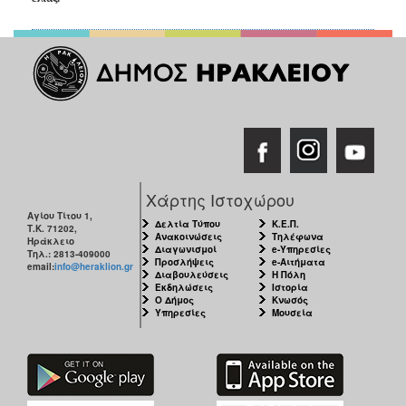
Χάρτης Ιστοχώρου
Αγίου Τίτου 1,
Δελτία Τύπου
Κ.Ε.Π.
Τ.Κ. 71202,
Ανακοινώσεις
Τηλέφωνα
Ηράκλειο
Διαγωνισμοί
e-Υπηρεσίες
Τηλ.: 2813-409000
Προσλήψεις
e-Αιτήματα
email:
info@heraklion.gr
Διαβουλεύσεις
Η Πόλη
Εκδηλώσεις
Ιστορία
Ο Δήμος
Κνωσός
Υπηρεσίες
Μουσεία