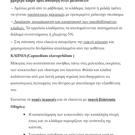
βροχερό καιρό προς αποφυγή νέων μολύνσεων
.
−
Αμέσως μετά από το ράβδισμα, το κλάδεμα, παγετό ή χαλάζι πρέπει
να γίνεται
προληπτικός ψεκασμός
με εγκεκριμένο χαλκούχο
σκεύασμα.
−
Αφαίρεση, απομάκρυνση και καταστροφή των προσβεβλημένων
κλαδιών.
Τα εργαλεία κλαδέματος να απολυμαίνονται συστηματικά
σε
διάλυμα οινοπνεύματος ή χλωρίνης 5%.
−
Στη σύσταση νέου ελαιώνα αποφεύγετε την
πυκνή φύτευση
και
χρησιμοποιείτε
δενδρύλλια απαλλαγμένα από την ασθένεια
.
ΚΑΠΝΙΑ
(Capnodium
olaeoprhilum )
Μύκητας που αναπτύσσεται συνήθως πάνω στις μελιτώδεις εκκρίσεις
των
κοκκοειδών και ιδιαίτερα του λεκανίου. Φύλλα και κλαδιά
καλύπτονται από μια λεπτή
μαύρη στρώση που δυσχεραίνει τις
φυσιολογικές λειτουργίες του δέντρου με αποτέλεσμα την εξασθένιση
του.
Ευνοείται σε
υγρές περιοχές
και σε ελαιώνες με
πυκνή βλάστηση
.
Οδηγίες:
Η καταπολέμηση των κοκκοειδών την κατάλληλη εποχή
όπως και το
κλάδεμα περιορίζουν την ανάπτυξη της
καπνιάς.
Συνιστάται επέμβαση με χαλκούχο σκεύασμα μετά τη