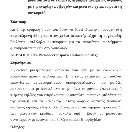
μυκητοκτόνα σε
ελαιώνες περιοχών αυξημένης υγρασίας
με την έναρξη των βροχών και μέσα στο χειμώνα μετά τη
συγκομιδή.
Σύσταση:
Κατά την εφαρμογή μυκητοκτόνων να δοθεί ιδιαίτερη προσοχή
στη
συνιστώμενη δόση και στον χρόνο αναμονής μέχρι τη συγκομιδή
.
Επιλέγετε κατάλληλα σκευάσματα για να αποφύγετε υπολείμματα
φυτοπροστατευτικών στο ελαιόλαδο.
ΚΕΡΚΟΣΠΟΡΑ
(Pseudocercospora
cladosporioides)]
Συμπώματα:
Σημαντική μυκητολογική ασθένεια που μαζί με το κυκλοκόνιο
προκαλούν
πρόωρη φυλλόπτωση. Στην κάτω επιφάνεια των φύλλων
εμφανίζεται
μεταχρωματισμός σκούρουχρώματος που μοιάζει
μακροσκοπικά με καπνιά
ενώ στην πάνω επιφάνεια χλωρωτικές ή
κίτρινες κηλίδες που νεκρών
ο
νται
με αποτέλεσμα έντονη φυλλόπτωση
την άνοιξη και το καλοκαίρι. Στους
άωρους καρπούς προκαλεί
καστανές κηλίδες, ελαφρά βυθισμένες ενώ στους
ώριμους η συνένωση
των γειτονικών κηλίδων προκαλεί σήψη. Συχνά οι
μολύνσεις
συνυπάρχουν με έντονες προσβολές ακαρέων Eriophyidae.
Οδηγίες: