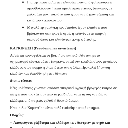
Για την προστασία των ελαιοδέντρων από φθινοπωρινές
προσβολές
συστήνεται άμεσα προληπτικός ψεκασμός με
χαλκούχα μυκητοκτόνα
που έχουν ταυτόχρονη δράση και
κατά του κυκλοκόνιου.
Μεγαλύτερη ανάγκη προστασίας έχουν ελαιώνες που
βρίσκονται σε
περιοχές υγρές ή πεδινές με ανεπαρκή
αερισμό όπως και ελαιώνες
πυκνής φύτευσης.
ΚΑΡΚΙΝΩΣΗ
(Pseudomonas
savastanoi)
Ασθένεια που οφείλεται σε βακτήριο και εκδηλώνεται με το
σχηματισμό
εξογκωμάτων (καρκ
ι
νώματα) στα κλαδιά, στους μεγάλους
κλάδους, στον
κορμό ή σπανιότερα στα φύλλα. Προκαλεί ξήρανση
κλαδιών και
εξασθένηση των δέντρων.
Διαπιστώσεις:
Νέες μολύνσεις γίνονται εφόσον επικρατεί υγρός ή βροχερός καιρός σε
πληγές που προκύπτουν από το ράβδισμα κατά τη συγκομιδή, το
κλάδεμα, από παγετό, χαλάζι ή δυνατό άνεμο.
Η ποικιλία Κορωνέϊκη είναι πολύ ευαίσθητη στο βακτήριο.
Οδηγίες:
−
Αποφεύγετε ράβδισμα και κλάδεμα των δέντρων με υγρό και