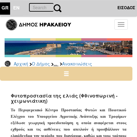
GR
EN
ΕΙΣΟΔΟΣ
Ο
Toggle
ΔΗΜΟΣ
navigati
Υπηρεσίες
&
Φορείς
Δημοτικές
...
Αρχική
Ο Δήμος
Ανακοινώσεις
Υπηρεσίες
Τηλέφωνα
Κ.Ε.Π.
Ηλεκτρονική
Φυτοπροστασία της ελιάς (Φθινοπωρινή -
χειμωνιάτικη)
Διακυβέρνηση
Σχολικές
Το Περιφερειακό Κέντρο Προστασίας Φυτών και Ποιοτικού
Επιτροπές
Ελέγχου του Υπουργείου Αγροτικής Ανάπτυξης και Τροφίμων
εξέδωσε γεωργική προειδοποίηση η οποία αναφέρεται στους
Αγροτική
εχθρούς και τις ασθένειες που απειλούν ή προσβάλλουν τα
Ανάπτυξη
ελαιόδενδρα την περίοδο που διανύουμε, καθώς και τους τρόπους