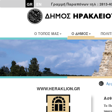
GR
EN
Γραμμή Παραπόνων τηλ : 2813-4
Ο ΤΟΠΟΣ ΜΑΣ
Ο ΔΗΜΟΣ
ΠΟΛΙΤ
Αρχ
WWW.HERAKLION.GR
Ασθ
Το Πε
προει