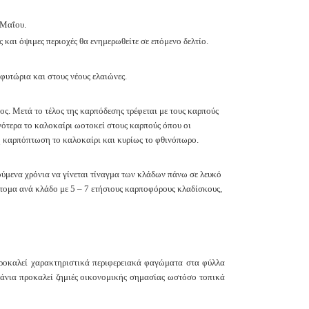
 Μαΐου.
ς και όψιμες περιοχές θα ενημερωθείτε σε επόμενο
δελτίο.
φυτώρια και στους νέους ελαιώνες.
ς. Μετά το τέλος της καρπόδεσης τρέφεται με τους
καρπούς
γότερα το καλοκαίρι ωοτοκεί στους καρπούς όπου
οι
καρπόπτωση το καλοκαίρι και κυρίως το φθινόπωρο.
ούμενα χρόνια να γίνεται τίναγμα των κλάδων πάνω
σε λευκό
τομα ανά κλάδο με 5 – 7 ετήσιους καρποφόρους κλαδίσκους,
Προκαλεί χαρακτηριστικά περιφερειακά φαγώματα στα
φύλλα
άνια προκαλεί ζημιές οικονομικής σημασίας ωστόσο τοπικά