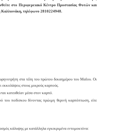
θυνθείτε στο Περιφερειακό Κέντρο Προστασίας Φυτών και
 Καλλιονάκη,
τηλέφωνο 2810224948.
πυρηνοτρήτη στα τέλη του πρώτου δεκαημέρου του
Μαΐου. Οι
ι εκκολάψεις στους μικρούς καρπούς.
νται κατευθείαν μέσα στον καρπό.
ού του ποδίσκου δίνοντας πρώιμη θερινή καρπόπτωση, είτε
ασμός κάλυψης με κατάλληλα εγκεκριμένα
εντομοκτόνα: