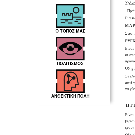
Χρόνο
- Πρώ
Για τι
Μ Α Ρ
Ο ΤΟΠΟΣ ΜΑΣ
Στις π
ΡΥΓΧ
Είναι
οι οπ
προνύ
ΠΟΛΙΤΙΣΜΟΣ
Οδηγί
Σε ελ
πανί 
να γί
ΑΝΘΕΚΤΙΚΗ ΠΟΛΗ
Ω Τ Ι
Είναι
(πριο
έχουν
Οδηγί