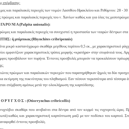
ς επέμβασης:
ιμες και παραλιακές περιοχές των νομών Λασιθίου Ηρακλείου
και Ρεθύμνου: 28 - 30
ς πρώιμες και παραλιακές περιοχές του ν. Χανίων καθώς και για
όλες τις μεσοπρώιμε
 ΓΑ ΡΟ ΝΙ Α (Palpita unionalis):
ρώιμες και παραλιακές περιοχές να συνεχιστεί η προστασία των
νεαρών δέντρων στα 
ΙΤΗΣ:
ή μπίμπικας
(Rhynchites cribripennis)
 ένα μικρό καστανόχρωμο σκαθάρι μεγέθους περίπου
0,5 εκ., με
χαρακτηριστικό ρύγχο
οίοι εμφανίζουν χαρακτηριστικές τρύπες μορφής «κρατήρα»
στην επιφάνειά τους. Αρ
μφες προσβάλουν τον πυρήνα. Έντονες προσβολές μπορούν να
προκαλέσουν πρόωρη 
ες:
αιώνες πρώιμων και παραλιακών περιοχών που παρατηρήθηκαν
ζημιές τα δύο προηγ
για εκτίμηση της πυκνότητας του πληθυσμού. Eαν πέσουν
περισσότερα από τέσσερα ά
νεται επέμβαση αμέσως μετά την ολοκλήρωση της
καρπόδεσης.
 Ο Ρ Υ Γ Χ Ο Σ : (Otiorrynchus cribricollis)
 νυχτόβιο σκαθάρι που ανεβαίνει στα δέντρα από τον κορμό τις
νυχτερινές ώρες. 
νωτά) καθώς και χαρακτηριστική καρπόπτωση μαζί με τον
ποδίσκο του καρπού. Σπ
 αναφερθεί έντονες προσβολές.
ες: