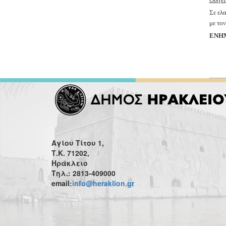
Σε ελ
με το
ΕΝΗΜΕ
Αγίου Τίτου 1,
Τ.Κ. 71202,
Ηράκλειο
Τηλ.: 2813-409000
email:
info@heraklion.gr