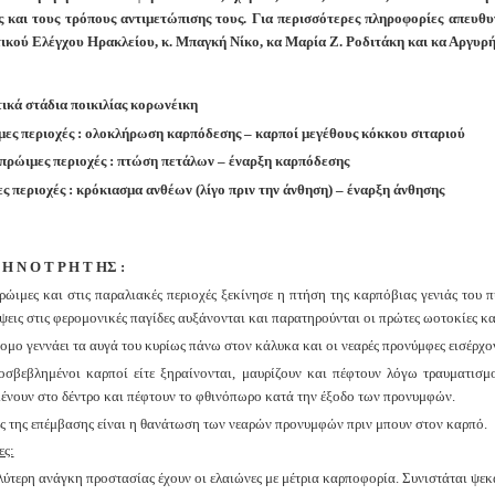
 και τους τρόπους αντιμετώπισης τους. Για περισσότερες πληροφορίες απευ
ικού Ελέγχου Ηρακλείου, κ. Μπαγκή Νίκο, κα
Μαρία
Ζ.
Ροδιτάκη και κα Αργυρή
ικά στάδια ποικιλίας κορωνέικη
ες περιοχές : ολοκλήρωση καρπόδεσης – καρποί μεγέθους κόκκου σιταριού
ρώιμες περιοχές : πτώση πετάλων – έναρξη καρπόδεσης
ς περιοχές : κρόκιασμα ανθέων (λίγο πριν την άνθηση) – έναρξη άνθησης
 Η Ν Ο Τ Ρ Η Τ ΗΣ :
πρώιμες και στις παραλιακές περιοχές ξεκίνησε η πτήση της
καρπόβιας γενιάς του 
ψεις στις φερομονικές παγίδες αυξάνονται και
παρατηρούνται οι πρώτες ωοτοκίες κα
τομο γεννάει τα αυγά του κυρίως πάνω στον κάλυκα και οι νεαρές
προνύμφες εισέρχο
οσβεβλημένοι καρποί είτε ξηραίνονται, μαυρίζουν και πέφτουν λόγω
τραυματισμ
ένουν στο δέντρο και πέφτουν το φθινόπωρο κατά την έξοδο των
προνυμφών.
ς της επέμβασης είναι η θανάτωση των νεαρών προνυμφών πριν
μπουν στον καρπό.
ες:
ύτερη ανάγκη προστασίας έχουν οι ελαιώνες με μέτρια
καρποφορία. Συνιστάται ψεκ