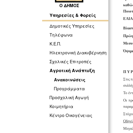
Ο ΔΗΜΟΣ
καθώς
Ποιοτ
Υπηρεσίες & Φορείς
ΕΛΙΑ
Δημοτικές Υπηρεσίες
Βλαστ
Τηλέφωνα
Πρώιμ
Κ.Ε.Π.
Mεσοπ
Όψιμε
Ηλεκτρονική Διακυβέρνηση
Σχολικές Επιτροπές
Αγροτική Ανάπτυξη
Π Υ Ρ
Ανακοινώσεις
Στις 
συλλή
Προγράμματα
Το έν
Προσχολική Αγωγή
Οι πρ
Κοιμητήρια
παραμ
Στόχο
Κέντρο Οικογένειας
Οδηγί
Μεγαλ