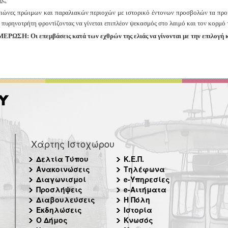
αιώνες πρώιμων και παραλιακών περιοχών με ιστορικό έντονων
προσβολών τα προη
ν πυρηνοτρήτη φροντίζοντας να γίνεται επιπλέον
ψεκασμός στο λαιμό και τον κορμό 
ΡΩΣΗ: Οι επεμβάσεις κατά των εχθρών της ελιάς να γίνονται με την επιλογή
Χάρτης Ιστοχώρου
Δελτία Τύπου
Κ.Ε.Π.
Ανακοινώσεις
Τηλέφωνα
Διαγωνισμοί
e-Υπηρεσίες
Προσλήψεις
e-Αιτήματα
Διαβουλεύσεις
Η Πόλη
Εκδηλώσεις
Ιστορία
Ο Δήμος
Κνωσός