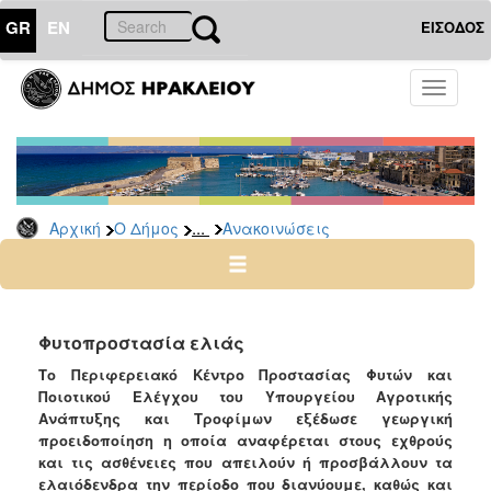
GR
EN
ΕΙΣΟΔΟΣ
Ο
Toggle
ΔΗΜΟΣ
navigati
Υπηρεσίες
&
Φορείς
Δημοτικές
...
Αρχική
Ο Δήμος
Ανακοινώσεις
Υπηρεσίες
Τηλέφωνα
Κ.Ε.Π.
Ηλεκτρονική
Φυτοπροστασία ελιάς
Διακυβέρνηση
Το Περιφερειακό Κέντρο Προστασίας Φυτών και
Σχολικές
Ποιοτικού Ελέγχου του Υπουργείου Αγροτικής
Επιτροπές
Ανάπτυξης και Τροφίμων εξέδωσε γεωργική
προειδοποίηση η οποία αναφέρεται στους εχθρούς
Αγροτική
και τις ασθένειες που απειλούν ή προσβάλλουν τα
Ανάπτυξη
ελαιόδενδρα την περίοδο που διανύουμε, καθώς και