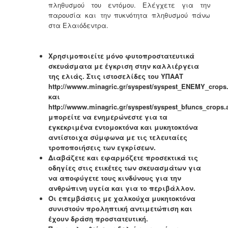
πληθυσμού του εντόμου. Ελέγχετε για την
παρουσία και την πυκνότητα πληθυσμού πάνω
στα Ελαιόδεντρα.
Χρησιμοποιείτε μόνο φυτοπροστατευτικά
σκευάσματα με έγκριση στην καλλιέργεια
της ελιάς. Στις ιστοσελίδες του ΥΠΑΑΤ
http://wwww.minagric.gr/syspest/syspest_ENEMY_crops
και
http://wwww.minagric.gr/syspest/syspest_bfuncs_crops.
μπορείτε να ενημερώνεστε για τα
εγκεκριμένα εντομοκτόνα και μυκητοκτόνα
αντίστοιχα σύμφωνα με τις τελευταίες
τροποποιήσεις των εγκρίσεων.
Διαβάζετε και εφαρμόζετε προσεκτικά τις
οδηγίες στις ετικέτες των σκευασμάτων για
να αποφύγετε τους κινδύνους για την
ανθρώπινη υγεία και για το περιβάλλον.
Οι επεμβάσεις με χαλκούχα μυκητοκτόνα
συνιστούν προληπτική αντιμετώπιση και
έχουν δράση προστατευτική.