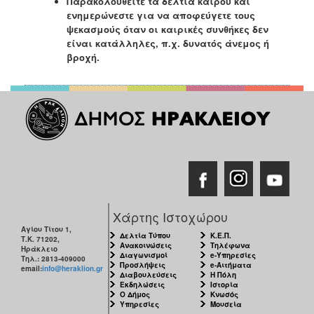
Παρακολουθείτε τα δελτία καιρού και
ενημερώνεστε για να αποφεύγετε τους
ψεκασμούς όταν οι καιρικές συνθήκες δεν
είναι κατάλληλες, π.χ. δυνατός άνεμος ή
βροχή.
Χάρτης Ιστοχώρου
Αγίου Τίτου 1,
Δελτία Τύπου
Κ.Ε.Π.
Τ.Κ. 71202,
Ανακοινώσεις
Τηλέφωνα
Ηράκλειο
Διαγωνισμοί
e-Υπηρεσίες
Τηλ.: 2813-409000
Προσλήψεις
e-Αιτήματα
email:
info@heraklion.gr
Διαβουλεύσεις
Η Πόλη
Εκδηλώσεις
Ιστορία
Ο Δήμος
Κνωσός
Υπηρεσίες
Μουσεία