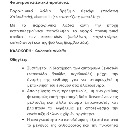
Φυτοπροστατευτικά προϊόντα:
Παραφινικά λάδια, Βρέξιμο θειάφι (
πράσινη
Χαλκιδικής
), abamectin (
επιτραπέζιες ποικιλίες
)
Με τα παραφινικά λάδια αυτή την εποχή
καταπολεμούνται παράλληλα τα νεαρά προνυμφικά
στάδια των κοκκοειδών (
πολλίνια, παρλατόρια,
ασπιδιωτός
) και της ψύλλας (
βαμβακάδα
).
Κ
ΑΛΟΚΟΡΗ
:
Calocoris
trivialis
Οδηγίες:
Συστήνεται η διατήρηση των αυτοφυών ξενιστών
(
τσουκνίδα βρούβα, περδικούλι
) μέχρι την
έναρξη της άνθισης για να αποφευχθεί η
μετακίνηση του εντόμου στα ελαιόδεντρα.
Αποφεύγετε τους προληπτικούς, μη αναγκαίους
ψεκασμούς αυτή την εποχή διότι θανατώνουν τις
μέλισσες και άλλα έντομα επικονιαστές και
βλάπτουν τα ωφέλιμα με αποτέλεσμα την
ανάπτυξη άλλων εχθρών αργότερα.
Η αναγκαιότητα καταπολέμησης εξαρτάται από
το μέγεθος της ανθοφορίας και την πυκνότητα