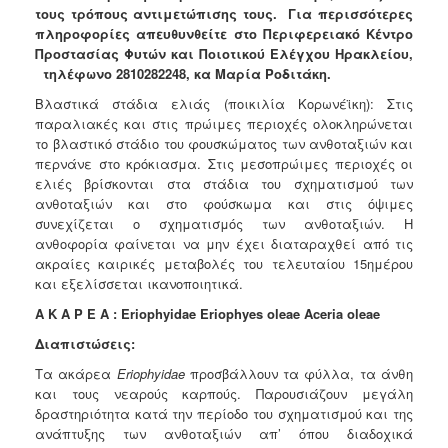
τους τρόπους αντιμετώπισης τους. Για περισσότερες
Ανακοινώσεις
πληροφορίες απευθυνθείτε στο Περιφερειακό Κέντρο
Προγράμματα
Προστασίας Φυτών και Ποιοτικού Ελέγχου Ηρακλείου,
τηλέφωνο 2810282248, κα Μαρία Ροδιτάκη.
Προσχολική
Αγωγή
Βλαστικά στάδια ελιάς (ποικιλία Κορωνέϊκη): Στις
παραλιακές και στις πρώιμες περιοχές ολοκληρώνεται
Κοιμητήρια
το βλαστικό στάδιο του φουσκώματος των ανθοταξιών και
Κέντρο
περνάνε στο κρόκιασμα. Στις μεσοπρώιμες περιοχές οι
Οικογένειας
ελιές βρίσκονται στα στάδια του σχηματισμού των
ανθοταξιών και στο φούσκωμα και στις όψιμες
συνεχίζεται ο σχηματισμός των ανθοταξιών. Η
ανθοφορία φαίνεται να μην έχει διαταραχθεί από τις
ακραίες καιρικές μεταβολές του τελευταίου 15ημέρου
Ο
και εξελίσσεται ικανοποιητικά.
ΤΟΠΟΣ
ΜΑΣ
Α
Κ
Α
Ρ
Ε
Α
: Eriophyidae Eriophyes oleae Aceria oleae
Διαπιστώσεις
:
ΠΟΛΙΤΙΣΜΟΣ
Τα ακάρεα
Eriophyidae
προσβάλλουν τα φύλλα, τα άνθη
ΑΝΘΕΚΤΙΚΗ
και τους νεαρούς καρπούς. Παρουσιάζουν μεγάλη
ΠΟΛΗ
δραστηριότητα κατά την περίοδο του σχηματισμού και της
ανάπτυξης των ανθοταξιών απ’ όπου διαδοχικά