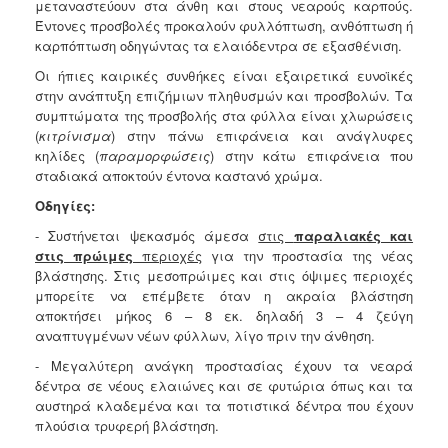
μεταναστεύουν στα άνθη και στους νεαρούς καρπούς.
Έντονες προσβολές προκαλούν φυλλόπτωση, ανθόπτωση ή
καρπόπτωση οδηγώντας τα ελαιόδεντρα σε εξασθένιση.
Οι ήπιες καιρικές συνθήκες είναι εξαιρετικά ευνοϊκές
στην ανάπτυξη επιζήμιων πληθυσμών και προσβολών. Τα
συμπτώματα της προσβολής στα φύλλα είναι χλωρώσεις
(
κιτρίνισμα
) στην πάνω επιφάνεια και ανάγλυφες
κηλίδες (
παραμορφώσεις
) στην κάτω επιφάνεια που
σταδιακά αποκτούν έντονα καστανό χρώμα.
Οδηγίες:
- Συστήνεται ψεκασμός άμεσα
στις
παραλιακές
και
στις
πρώιμες
περιοχές
για την προστασία της νέας
βλάστησης. Στις μεσοπρώιμες και στις όψιμες περιοχές
μπορείτε να επέμβετε όταν η ακραία βλάστηση
αποκτήσει μήκος 6 – 8 εκ. δηλαδή 3 – 4 ζεύγη
αναπτυγμένων νέων φύλλων, λίγο πριν την άνθηση.
- Μεγαλύτερη ανάγκη προστασίας έχουν τα νεαρά
δέντρα σε νέους ελαιώνες και σε φυτώρια όπως και τα
αυστηρά κλαδεμένα και τα ποτιστικά δέντρα που έχουν
πλούσια τρυφερή βλάστηση.