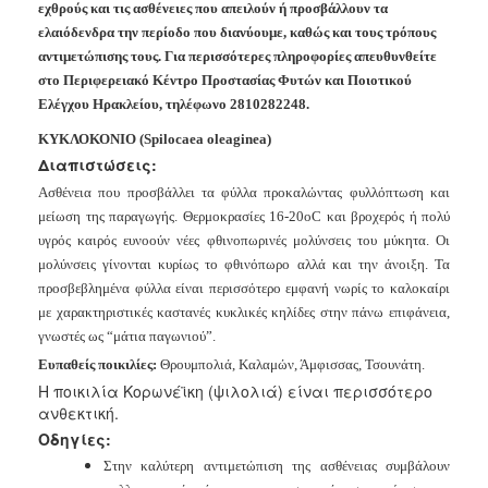
εχθρούς και τις ασθένειες που απειλούν ή προσβάλλουν τα
Ανακοινώσεις
ελαιόδενδρα την περίοδο που διανύουμε, καθώς και τους τρόπους
Προγράμματα
αντιμετώπισης τους. Για περισσότερες πληροφορίες απευθυνθείτε
Προσχολική
στο Περιφερειακό Κέντρο Προστασίας Φυτών και Ποιοτικού
Αγωγή
Ελέγχου Ηρακλείου,
τηλέφωνο 2810282248.
Κοιμητήρια
ΚΥΚΛΟΚΟΝΙΟ
(Spilocaea
oleaginea)
Διαπιστώσεις:
Κέντρο
Οικογένειας
Ασθένεια που προσβάλλει τα φύλλα προκαλώντας φυλλόπτωση και
μείωση
της παραγωγής. Θερμοκρασίες 16-20οC και βροχερός ή πολύ
υγρός καιρός
ευνοούν νέες φθινοπωρινές μολύνσεις του μύκητα. Οι
μολύνσεις γίνονται
κυρίως το φθινόπωρο αλλά και την άνοιξη. Τα
προσβεβλημένα φύλλα είναι
περισσότερο εμφανή νωρίς το καλοκαίρι
Ο
ΤΟΠΟΣ
με χαρακτηριστικές καστανές
κυκλικές κηλίδες στην πάνω επιφάνεια,
ΜΑΣ
γνωστές ως “μάτια παγωνιού”.
Ευπαθείς ποικιλίες:
Θρουμπολιά, Καλαμών, Άμφισσας, Τσουνάτη.
ΠΟΛΙΤΙΣΜΟΣ
Η ποικιλία Κορωνέϊκη (ψιλολιά) είναι περισσότερο
ανθεκτική.
ΑΝΘΕΚΤΙΚΗ
Οδηγίες:
ΠΟΛΗ
Στην καλύτερη αντιμετώπιση της ασθένειας συμβάλουν