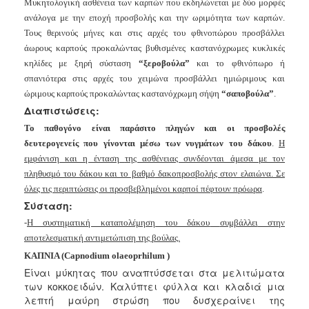
Μυκητολογική ασθένεια των καρπών που εκδηλώνεται με δύο μορφές
ανάλογα με την εποχή προσβολής και την ωριμότητα των καρπών.
Τους
θερινούς μήνες και στις αρχές του φθινοπώρου προσβάλλει
άωρους
καρπούς προκαλώντας βυθισμένες καστανόχρωμες κυκλικές
κηλίδες με
ξηρή σύσταση
“ξεροβούλα”
και το φθινόπωρο ή
σπανιότερα στις αρχές του
χειμώνα προσβάλλει ημιώριμους και
ώριμους καρπούς προκαλώντας
καστανόχρωμη σήψη
“σαποβούλα”
.
Διαπιστώσεις:
Το παθογόνο είναι παράσιτο πληγών και οι προσβολές
δευτερογενείς
που γίνονται μέσω των νυγμάτων του δάκου
.
Η
εμφάνιση και η ένταση
της ασθένειας συνδέονται άμεσα με τον
πληθυσμό του δάκου και το βαθμό
δακοπροσβολής στον ελαιώνα. Σε
όλες τις περιπτώσεις οι προσβεβλημένοι
καρποί πέφτουν πρόωρα
.
Σύσταση:
-
Η συστηματική καταπολέμηση του δάκου
συμβάλλει
στην
αποτελεσματική αντιμετώπιση της βούλας.
ΚΑΠΝΙΑ
(Capnodium
olaeoprhilum )
Είναι μύκητας που αναπτύσσεται στα μελιτώματα
των κοκκοειδών. Καλύπτει φύλλα και κλαδιά μια
λεπτή μαύρη στρώση που δυσχεραίνει της