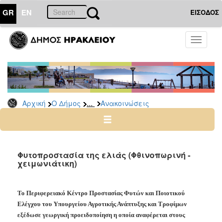
GR
EN
ΕΙΣΟΔΟΣ
Ο
Toggle
ΔΗΜΟΣ
navigati
Υπηρεσίες
&
Φορείς
Δημοτικές
...
Αρχική
Ο Δήμος
Ανακοινώσεις
Υπηρεσίες
Τηλέφωνα
Κ.Ε.Π.
Ηλεκτρονική
Φυτοπροστασία της ελιάς (Φθινοπωρινή -
χειμωνιάτικη)
Διακυβέρνηση
Σχολικές
Επιτροπές
Το Περιφερειακό Κέντρο Προστασίας Φυτών και Ποιοτικού
Αγροτική
Ελέγχου του Υπουργείου Αγροτικής Ανάπτυξης και Τροφίμων
Ανάπτυξη
εξέδωσε γεωργική προειδοποίηση η οποία αναφέρεται στους