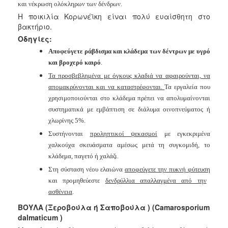
και
νέκρωση ολόκληρων των δένδρων.
Η ποικιλία Κορωνέϊκη είναι πολύ ευαίσθητη στο
βακτήριο.
Οδηγίες:
Αποφεύγετε ράβδισμα και κλάδεμα των δέντρων με υγρό
και βροχερό καιρό
.
Τα προσβεβλημένα με όγκους κλαδιά να αφαιρούνται, να
απομακρύνονται και να καταστρέφονται.
Τα εργαλεία που
χρησιμοποιούνται στο κλάδεμα πρέπει να απολυμαίνονται
συστηματικά με εμβάπτιση σε διάλυμα οινοπνεύματος ή
χλωρίνης 5%.
Συστήνονται
προληπτικοί ψεκασμοί
με εγκεκριμένα
χαλκούχα σκευάσματα αμέσως μετά τη συγκομιδή, το
κλάδεμα, παγετό ή χαλάζι.
Στη σύσταση νέου ελαιώνα
αποφεύγετε την πυκνή φύτευση
και προμηθεύεστε
δενδρύλλια απαλλαγμένα από την
ασθένεια
.
ΒΟΥΛΑ (Ξεροβούλα ή Σαποβούλα ) (Camarosporium
dalmaticum )