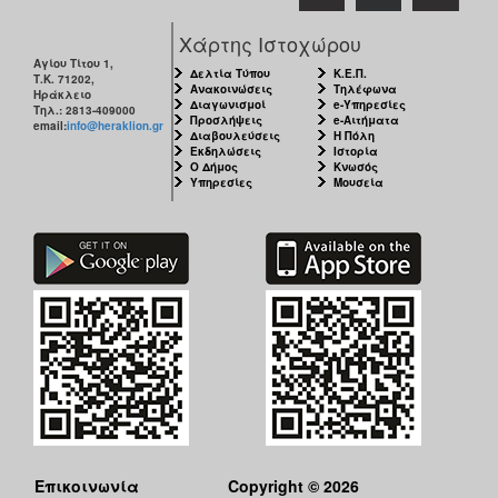
Χάρτης Ιστοχώρου
Αγίου Τίτου 1,
Δελτία Τύπου
Κ.Ε.Π.
Τ.Κ. 71202,
Ανακοινώσεις
Τηλέφωνα
Ηράκλειο
Διαγωνισμοί
e-Υπηρεσίες
Τηλ.: 2813-409000
Προσλήψεις
e-Αιτήματα
email:
info@heraklion.gr
Διαβουλεύσεις
Η Πόλη
Εκδηλώσεις
Ιστορία
Ο Δήμος
Κνωσός
Υπηρεσίες
Μουσεία
Επικοινωνία
Copyright © 2026