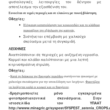
φυσιολογικές λειτουργίες του δέντρου με
αποτέλεσμα την εξασθένιση του.
Ευνοείται σε υγρές περιοχές και σε ελαιώνες με πυκνή βλάστηση
.
Οδηγίες:
Η έγκαιρη καταπολέμηση των κοκκοειδών και το κλάδεμα
περιορίζουν
την εξάπλωση της καπνιάς.
Συστήνεται επέμβαση με χαλκούχο
σκεύασμα μετά τη συγκομιδή.
ΛΕΙΧΗΝΕΣ
Αναπτύσσονται σε περιοχές με αυξημένη υγρασία.
Κορμοί και κλάδοι καλύπτονται με μια λεπτή
κιτρινοπράσινη στρώση.
Οδηγίες:
-
Κατά τη διάρκεια της βροχερής περιόδου
συστήνονται ψεκασμοί με
χαλκούχα σκευάσματα για την αποκόλληση των λειχήνων.
Φροντίζετε
να λούζονται καλά οι κορμοί και οι βραχίονες
.
-Χρησιμοποιείτε μόνο εγκεκριμένα
φυτοπροστατευτικά σκευάσματα. Στην
ιστοσελίδα του ΥΠΑΑΤ
http://wwww.minagric.gr/syspest/SYSPEST_astenia_CROPS.