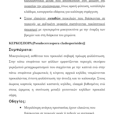
καλλιεργητικά
μέτρα που αποσκοπούν στη μείωση της
υγρασίας της ατμόσφαιρας
όπως αραιή φύτευση, κατάλληλο
κλάδεμα, κατεργασία εδάφους για
καλύτερη στράγγιση.
Στους ελαιώνες
ευπαθών
ποικιλιών που βρίσκονται σε
περιοχές με
αυξημένη υγρασία συστήνονται προληπτικοί
ψεκασμοί
με εγκεκριμένα
μυκητοκτόνα με την έναρξη των
βροχών και στη διάρκεια του χειμώνα.
ΚΕΡΚΟΣΠΟΡΑ
(Pseudocercospora
cladosporioides)]
Συμπώματα:
Μυκητολογική ασθένεια που προκαλεί σοβαρή πρόωρη φυλλόπτωση.
Στην κάτω επιφάνεια των φύλλων εμφανίζονται περιοχές σκούρου
γκριζωπού μεταχρωματισμού που συγχέονται με την καπνιά ενώ στην
πάνω επιφάνεια χλωρωτικές ή κίτρινες αρχικά κηλίδες νεκρώνονται
προκαλώντας έντονη φυλλόπτωση την άνοιξη και το καλοκαίρι. Στους
άωρους καρπούς προκαλεί καστανές κηλίδες, ελαφρά βυθισμένες ενώ
στους
ώριμους η συνένωση μεταξύ γειτονικών κηλίδων προκαλεί
σήψη.
Οδηγίες:
Μεγαλύτερη ανάγκη προστασίας έχουν ελαιώνες που
βρίσκονται σε
περιοχές
υγρές ή πεδινές με ανεπαρκή