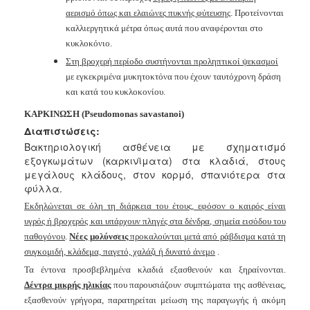
αερισμό όπως και ελαιώνες
πυκνής φύτευσης
. Προτείνονται
καλλιεργητικά μέτρα όπως αυτά που
αναφέρονται στο
κυκλοκόνιο.
Στη βροχερή περίοδο συστήνονται προληπτικοί ψεκασμοί
με
εγκεκριμένα μυκητοκτόνα που έχουν ταυτόχρονη δράση
και κατά του
κυκλοκονίου.
ΚΑΡΚΙΝΩΣΗ
(Pseudomonas
savastanoi)
Διαπιστώσεις:
Βακτηριολογική ασθένεια με σχηματισμό
εξογκωμάτων (καρκινϊματα) στα κλαδιά, στους
μεγάλους κλάδους, στον κορμό, σπανιότερα στα
φύλλα.
Εκδηλώνεται σε όλη τη διάρκεια του έτους, εφόσον ο καιρός είναι
υγρός ή
βροχερός και υπάρχουν πληγές στα δένδρα, σημεία εισόδου του
παθογόνου
.
Νέες μολύνσεις
προκαλούνται μετά από ράβδισμα κατά
τη
συγκομιδή, κλάδεμα, παγετό, χαλάζι ή δυνατό άνεμο
.
Τα έντονα προσβεβλημένα κλαδιά εξασθενούν και ξηραίνονται.
Δέντρα
μικρής ηλικίας
που παρουσιάζουν συμπτώματα της ασθένειας,
εξασθενούν γρήγορα, παρατηρείται μείωση της παραγωγής ή ακόμη