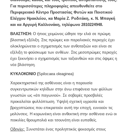
Ανακοινώσεις
Για περισσότερες πληροφορίες απευθυνθείτε στο
Περιφερειακό Κέντρο Προστασίας Φυτών και Ποιοτικού
Προγράμματα
Ελέγχου Ηρακλείου, κα
Μαρία
Ζ.
Ροδιτάκη,
κ. Ν. Μπαγκή
Προσχολική
και κα Αργυρή Καλλιονάκη, τηλέφωνο 2810224948.
Αγωγή
ΒΛΑΣΤΗΣΗ:
Ο ήπιος χειμώνας ώθησε την ελιά σε πρώιμη
Κοιμητήρια
βλαστική εξέλιξη. Στις πρώιμες και παραλιακές περιοχές έχει
Κέντρο
ολοκληρώνεται ο σχηματισμός των ανθοταξιών και είναι σε
Οικογένειας
εξέλιξη το φούσκωμα των ανθέων. Στις μεσοπρώιμες περιοχές
έχει ξεκινήσει ο σχηματισμός των ταξιανθιών και στις
όψιμες η
νέα βλάστηση.
ΚΥΚΛΟΚΟΝΙΟ (
Spilocaea
oleaginea)
Ο
Χαρακτηριστικό της ασθένειας είναι η παρουσία
ΤΟΠΟΣ
ΜΑΣ
συγκε
ντρωτικών κηλίδων στην άνω επιφάνεια των φύλλων
γνωστών ως «άτι παγωνιού». Σε σοβαρές προσβολές
προκαλείται φυλλόπτωση. Υψηλή σχετική υγρασία και
ΠΟΛΙΤΙΣΜΟΣ
βροχοπτώσεις που επικρατούν αυτή την εποχή, ευνοούν τις
μολύνσεις. Η κορωνέικη είναι ανθεκτική στην ασθένεια ενώ οι
ΑΝΘΕΚΤΙΚΗ
ΠΟΛΗ
ποικιλίες θρουμπολιά και τσουνάτη είναι ευπαθείς.
Οδηγίες:
Συνιστάται ένας προληπτικός ψεκασμός στους