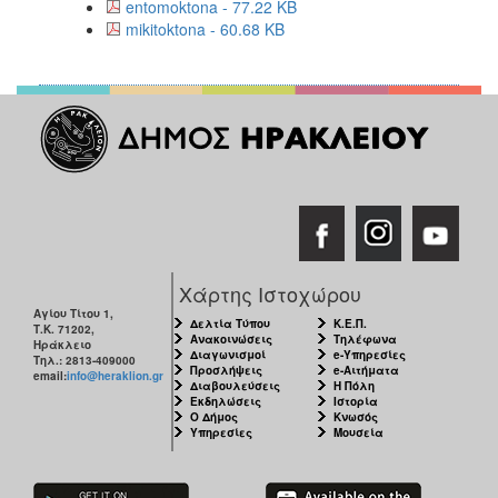
entomoktona - 77.22 KB
mikitoktona - 60.68 KB
Χάρτης Ιστοχώρου
Αγίου Τίτου 1,
Δελτία Τύπου
Κ.Ε.Π.
Τ.Κ. 71202,
Ανακοινώσεις
Τηλέφωνα
Ηράκλειο
Διαγωνισμοί
e-Υπηρεσίες
Τηλ.: 2813-409000
Προσλήψεις
e-Αιτήματα
email:
info@heraklion.gr
Διαβουλεύσεις
Η Πόλη
Εκδηλώσεις
Ιστορία
Ο Δήμος
Κνωσός
Υπηρεσίες
Μουσεία