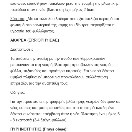
ελαιώνες ευαίσθητων ποικιλιών μετά την έναρξη της βλαστικής
περιόδου όταν η νέα βλάστηση έχει μήκος 2-5cm.
Σύσταση:
Με κατάλληλο κλάδεμα που εξασφαλίζει αερισμό και
φωτισμό στο εσωτερικό της κόμης του δέντρου περιορίζεται η
υγρασία του φυλλώματος.
ΑΚΑΡΕΑ (
ERRIOPHYIDAE
)
Διαπιστώσεις
Τα ακάρεα την άνοιξη με την άνοδο των θερμοκρασιών
μ
ετακινούνται στη νεαρή βλάστηση προσβάλλοντας νεαρά
φύλλα, ταξιανθίες και αργότερα καρπούς. Στα νεαρά δέντρα
υψηλοί πληθυσμοί μπορεί να προκαλέσουν φυλλόπτωση
επηρεάζοντας την ανάπτυξή τους.
Οδηγίες:
Για την προστασία της τρυφερής βλάστησης νεαρών δέντρων σε
νέες φυτείες και φυτώρια καθώς και στα αυστηρά κλαδεμένα
δέντρα συνίσταται επέμβαση όταν η νέα βλάστηση έχει μήκος 6
- 8 εκατοστά (3-4 ζεύγη φύλλων).
ΠΥΡΗΝΟΤΡΗΤΗΣ (Prays oleae):