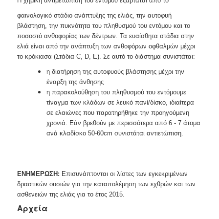
Η χημική αντιμετώπιση του εντόμου εξαρτάται από το
φαινολογικό στάδιο ανάπτυξης της ελιάς, την αυτοφυή
βλάστηση, την πυκνότητα του πληθυσμού του εντόμου και το
ποσοστό ανθοφορίας των δέντρων. Τα ευαίσθητα στάδια στην
ελιά είναι από την ανάπτυξη των ανθοφόρων οφθαλμών μέχρι
το κρόκιασα (Στάδια C, D, Ε). Σε αυτό το διάστημα συνιστάται:
η διατήρηση της αυτοφυούς βλάστησης μέχρι την
έναρξη της άνθησης
η παρακολούθηση του πληθυσμού του εντόμουμε
τίναγμα των κλάδων σε λευκό πανί/δίσκο, ιδιαίτερα
σε ελαιώνες που παρατηρήθηκε την προηγούμενη
χρονιά. Εάν βρεθούν με περισσότερα από 6 - 7 άτομα
ανά κλαδίσκο 50-60cm συνιστάται αντιετώπιση.
ΕΝΗΜΕΡΩΣΗ:
Επισυνάπτονται οι
λίστες των εγκεκριμένων
δραστικών ουσιών για την καταπ
ολέμηση
των εχθρών και των
ασθενειών της ελιάς για το έτος 2015.
Αρχεία