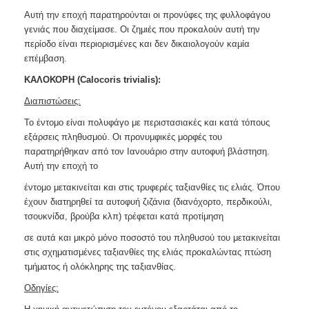
Αυτή την εποχή παρατηρούνται οι προνύφες της φυλλο
φάγου
γενιάς που διαχείμασε. Οι ζημιές που προκαλούν αυτή την
περίοδο είναι περιορισμένες και δεν δικαιολογούν καμία
επέμβαση.
ΚΑΛΟΚΟΡΗ (Calocoris
trivialis):
Διαπιστώσεις:
Το έντομο είναι πολυφάγο με περιστασιακές και κατά
τόπους
εξάρσεις πληθυσμού. Οι προνυμφικές μορφές του
παρατηρήθηκαν από τον Ιανουάριο στην αυτοφυή βλάστηση.
Αυτή την εποχή το
έντομο μετακινείται και στις τρυφερές ταξιανθίες τις ελιάς. Όπου
έχουν διατηρηθεί τα αυτοφυή ζιζάνια (διανόχορτο, περδικούλι,
τσουκνίδα, βρούβα κλπ) τρέφεται κατά προτίμηση
σε αυτά και μικρό μόνο ποσοστό του πληθυσού του μετακινείται
στις σχηματισμένες ταξιανθίες της ελιάς προκαλώντας πτώση
τμήματος ή ολόκληρης της ταξιανθίας.
Οδηγίες: