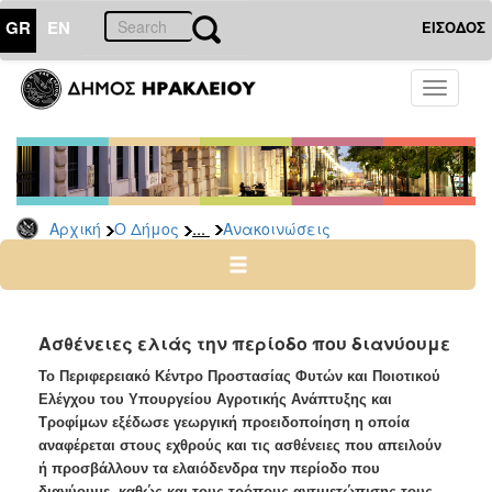
GR
EN
ΕΙΣΟΔΟΣ
Ο
Toggle
ΔΗΜΟΣ
navigati
Υπηρεσίες
&
Φορείς
Δημοτικές
...
Αρχική
Ο Δήμος
Ανακοινώσεις
Υπηρεσίες
Τηλέφωνα
Κ.Ε.Π.
Ηλεκτρονική
Ασθένειες ελιάς την περίοδο που διανύουμε
Διακυβέρνηση
Το Περιφερειακό Κέντρο Προστασίας Φυτών και Ποιοτικού
Σχολικές
Ελέγχου του Υπουργείου Αγροτικής Ανάπτυξης και
Επιτροπές
Τροφίμων εξέδωσε γεωργική προειδοποίηση η οποία
αναφέρεται στους εχθρούς και τις ασθένειες που απειλούν
Αγροτική
ή προσβάλλουν τα ελαιόδενδρα την περίοδο που
Ανάπτυξη
διανύουμε, καθώς και τους τρόπους αντιμετώπισης τους.