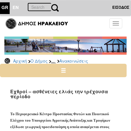
GR
EN
ΕΙΣΟΔΟΣ
Ο
Toggle
ΔΗΜΟΣ
navigati
Υπηρεσίες
&
Φορείς
Δημοτικές
...
Αρχική
Ο Δήμος
Ανακοινώσεις
Υπηρεσίες
Τηλέφωνα
Κ.Ε.Π.
Ηλεκτρονική
Εχθροί – ασθένειες ελιάς την τρέχουσα
περίοδο
Διακυβέρνηση
Σχολικές
Επιτροπές
Το Περιφερειακό Κέντρο Προστασίας Φυτών και Ποιοτικού
Αγροτική
Ελέγχου του Υπουργείου Αγροτικής Ανάπτυξης και Τροφίμων
Ανάπτυξη
εξέδωσε γεωργική προειδοποίηση η οποία αναφέρεται στους