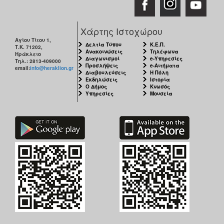
Χάρτης Ιστοχώρου
Αγίου Τίτου 1,
Δελτία Τύπου
Κ.Ε.Π.
Τ.Κ. 71202,
Ανακοινώσεις
Τηλέφωνα
Ηράκλειο
Διαγωνισμοί
e-Υπηρεσίες
Τηλ.: 2813-409000
Προσλήψεις
e-Αιτήματα
email:
info@heraklion.gr
Διαβουλεύσεις
Η Πόλη
Εκδηλώσεις
Ιστορία
Ο Δήμος
Κνωσός
Υπηρεσίες
Μουσεία