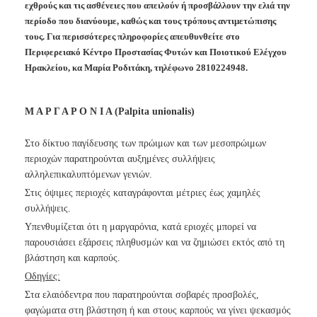
εχθρούς και τις ασθένειες που απειλούν ή προσβάλλουν την ελιά την
Ανακοινώσεις
περίοδο που διανύουμε, καθώς και τους τρόπους αντιμετώπισης
Προγράμματα
τους. Για περισσότερες πληροφορίες απευθυνθείτε στο
Προσχολική
Περιφερειακό Κέντρο Προστασίας Φυτών και Ποιοτικού Ελέγχου
Αγωγή
Ηρακλείου, κα Μαρία Ροδιτάκη, τηλέφωνο 2810224948.
Κοιμητήρια
Κέντρο
Μ Α Ρ Γ Α Ρ Ο Ν Ι Α (Palpita unionalis)
Οικογένειας
Στο δίκτυο παγίδευσης των πρώιμων και των μεσοπρώιμων
περιοχών
παρατηρούνται αυξημένες συλλήψεις
αλληλεπικαλυπτόμενων γενιών.
Ο
Στις όψιμες περιοχές καταγράφονται μέτριες έως χαμηλές
ΤΟΠΟΣ
συλλήψεις.
ΜΑΣ
Υπενθυμίζεται ότι η μαργαρόνια, κατά εριοχές μπορεί να
παρουσιάσει
εξάρσεις πληθυσμών και να ζημιώσει εκτός από τη
ΠΟΛΙΤΙΣΜΟΣ
βλάστηση και καρπούς.
ΑΝΘΕΚΤΙΚΗ
Οδηγίες:
ΠΟΛΗ
Στα ελαιόδεντρα που παρατηρούνται σοβαρές προσβολές,
φαγώματα στη
βλάστηση ή και στους καρπούς να γίνει ψεκασμός