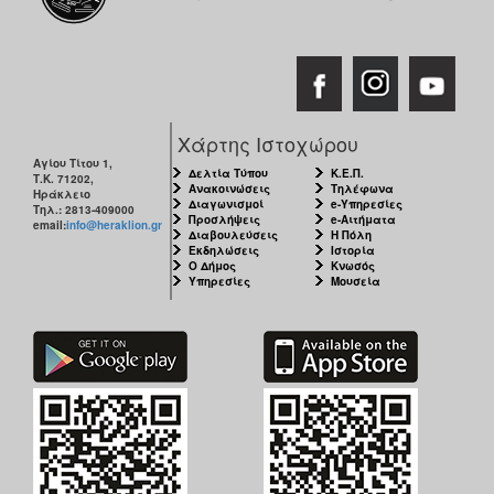
Χάρτης Ιστοχώρου
Αγίου Τίτου 1,
Δελτία Τύπου
Κ.Ε.Π.
Τ.Κ. 71202,
Ανακοινώσεις
Τηλέφωνα
Ηράκλειο
Διαγωνισμοί
e-Υπηρεσίες
Τηλ.: 2813-409000
Προσλήψεις
e-Αιτήματα
email:
info@heraklion.gr
Διαβουλεύσεις
Η Πόλη
Εκδηλώσεις
Ιστορία
Ο Δήμος
Κνωσός
Υπηρεσίες
Μουσεία