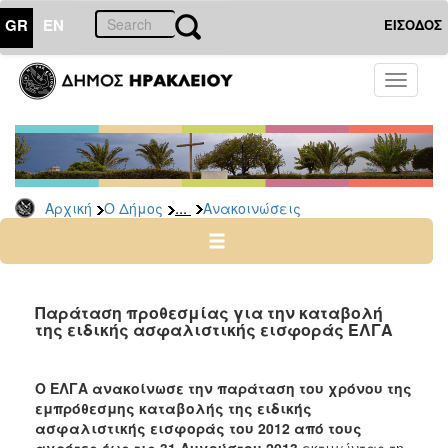
GR
EN
ΕΙΣΟΔΟΣ
Ο
Toggle
ΔΗΜΟΣ
navigati
Υπηρεσίες
&
Φορείς
Δημοτικές
...
Αρχική
Ο Δήμος
Ανακοινώσεις
Υπηρεσίες
Τηλέφωνα
Κ.Ε.Π.
Ηλεκτρονική
Παράταση προθεσμίας για την καταβολή
της ειδικής ασφαλιστικής εισφοράς ΕΛΓΑ
Διακυβέρνηση
Σχολικές
Επιτροπές
Ο ΕΛΓΑ ανακοίνωσε την παράταση του χρόνου της
εμπρόθεσμης καταβολής της ειδικής
Αγροτική
ασφαλιστικής εισφοράς του 2012 από τους
Ανάπτυξη
αγρότες έως τις 31 Αυγούστου 2013
εκτιμώντας τη