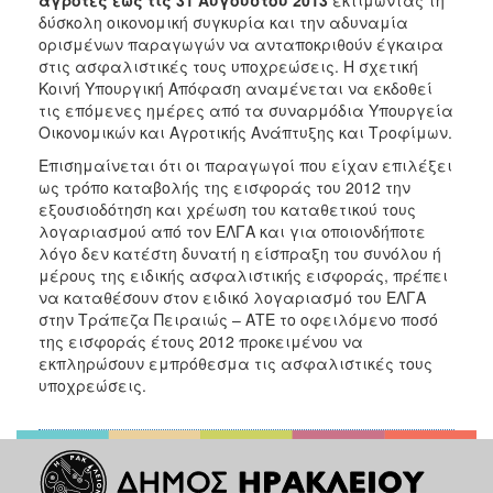
Ανακοινώσεις
δύσκολη οικονομική συγκυρία και την αδυναμία
ορισμένων παραγωγών να ανταποκριθούν έγκαιρα
Προγράμματα
στις ασφαλιστικές τους υποχρεώσεις. Η σχετική
Προσχολική
Κοινή Υπουργική Απόφαση αναμένεται να εκδοθεί
Αγωγή
τις επόμενες ημέρες από τα συναρμόδια Υπουργεία
Οικονομικών και Αγροτικής Ανάπτυξης και Τροφίμων.
Κοιμητήρια
Επισημαίνεται ότι οι παραγωγοί που είχαν επιλέξει
Κέντρο
ως τρόπο καταβολής της εισφοράς του 2012 την
Οικογένειας
εξουσιοδότηση και χρέωση του καταθετικού τους
λογαριασμού από τον ΕΛΓΑ και για οποιονδήποτε
λόγο δεν κατέστη δυνατή η είσπραξη του συνόλου ή
μέρους της ειδικής ασφαλιστικής εισφοράς, πρέπει
να καταθέσουν στον ειδικό λογαριασμό του ΕΛΓΑ
Ο
ΤΟΠΟΣ
στην Τράπεζα Πειραιώς – ΑΤΕ το οφειλόμενο ποσό
ΜΑΣ
της εισφοράς έτους 2012 προκειμένου να
εκπληρώσουν εμπρόθεσμα τις ασφαλιστικές τους
ΠΟΛΙΤΙΣΜΟΣ
υποχρεώσεις.
ΑΝΘΕΚΤΙΚΗ
ΠΟΛΗ