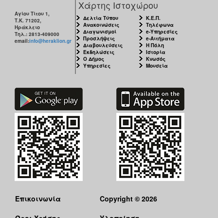
Χάρτης Ιστοχώρου
Αγίου Τίτου 1,
Δελτία Τύπου
Κ.Ε.Π.
Τ.Κ. 71202,
Ανακοινώσεις
Τηλέφωνα
Ηράκλειο
Διαγωνισμοί
e-Υπηρεσίες
Τηλ.: 2813-409000
Προσλήψεις
e-Αιτήματα
email:
info@heraklion.gr
Διαβουλεύσεις
Η Πόλη
Εκδηλώσεις
Ιστορία
Ο Δήμος
Κνωσός
Υπηρεσίες
Μουσεία
Επικοινωνία
Copyright © 2026
Όροι Χρήσης
Υλοποίηση