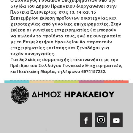
Ανακοινώσεις
αιγίδα του Δήμου Ηρακλείου διοργανώνει στην
Πλατεία Ελευθερίας, στις 13, 14 και 15
Προγράμματα
Σεπτεμβρίου έκθεση προϊόντων οικοτεχνίας και
Προσχολική
χειροτεχνίας από γυναίκες επιχειρηματίες.
Στην
Αγωγή
έκθεση οι γυναίκες επιχειρηματίες θα μπορούν
να πωλούν τα προϊόντα τους, ενώ σε συνεργασία
Κοιμητήρια
με το Επιμελητήριο Ηρακλείου θα παραστούν
Κέντρο
επιχειρηματίες εστίασης και ξενοδόχοι για
Οικογένειας
τυχόν συνεργασίες.
Για δηλώσεις συμμετοχής επικοινωνήστε με την
Πρόεδρο του Συλλόγου Γυναικών Επιχειρηματιών,
κα Πιτσικάκη Μαρία, τηλέφωνο 6974157232.
Ο
ΤΟΠΟΣ
ΜΑΣ
ΠΟΛΙΤΙΣΜΟΣ
ΑΝΘΕΚΤΙΚΗ
ΠΟΛΗ