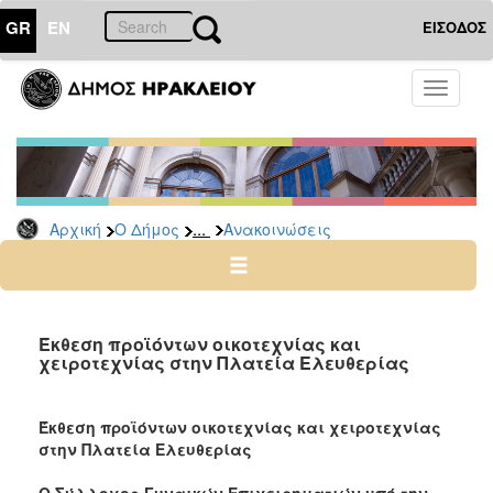
GR
EN
ΕΙΣΟΔΟΣ
Ο
Toggle
ΔΗΜΟΣ
navigati
Υπηρεσίες
&
Φορείς
Δημοτικές
...
Αρχική
Ο Δήμος
Ανακοινώσεις
Υπηρεσίες
Τηλέφωνα
Κ.Ε.Π.
Ηλεκτρονική
Έκθεση προϊόντων οικοτεχνίας και
χειροτεχνίας στην Πλατεία Ελευθερίας
Διακυβέρνηση
Σχολικές
Επιτροπές
Έκθεση προϊόντων οικοτεχνίας και χειροτεχνίας
στην Πλατεία Ελευθερίας
Αγροτική
Ανάπτυξη
Ο Σύλλογος Γυναικών Επιχειρηματιών υπό την