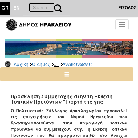
GR
EN
ΕΙΣΟΔΟΣ
Ο
Toggle
ΔΗΜΟΣ
navigati
Υπηρεσίες
&
Φορείς
Δημοτικές
...
Αρχική
Ο Δήμος
Ανακοινώσεις
Υπηρεσίες
Τηλέφωνα
Κ.Ε.Π.
Ηλεκτρονική
Πρόσκληση Συμμετοχής στην 1η Έκθεση
Τοπικών Προϊόντων “Γιορτή της γης”
Διακυβέρνηση
Ο Πολιτιστικός Σύλλογος Αρκαλοχωρίου προσκαλεί
Σχολικές
τις επιχειρήσεις του Νομού Ηρακλείου που
Επιτροπές
δραστηριοποιούνται στην παραγωγή τοπικών
Αγροτική
προϊόντων να συμμετέχουν στην 1η Έκθεση Τοπικών
Ανάπτυξη
Προϊόντων που θα πραγματοποιηθεί στο Ανοιχτό