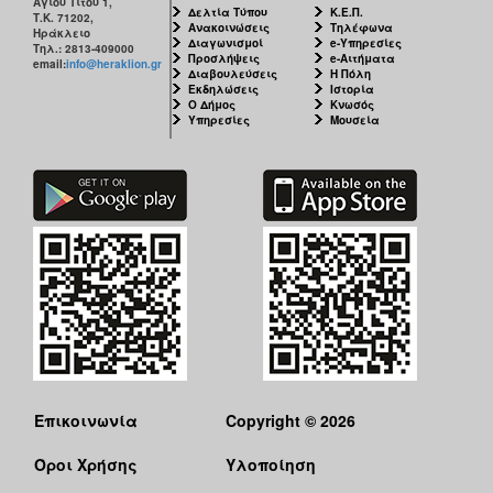
Αγίου Τίτου 1,
Δελτία Τύπου
Κ.Ε.Π.
Τ.Κ. 71202,
Ανακοινώσεις
Τηλέφωνα
Ηράκλειο
Διαγωνισμοί
e-Υπηρεσίες
Τηλ.: 2813-409000
Προσλήψεις
e-Αιτήματα
email:
info@heraklion.gr
Διαβουλεύσεις
Η Πόλη
Εκδηλώσεις
Ιστορία
Ο Δήμος
Κνωσός
Υπηρεσίες
Μουσεία
Επικοινωνία
Copyright © 2026
Όροι Χρήσης
Υλοποίηση