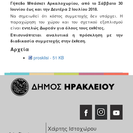
Γήπεδο Μπάσκετ Αρκαλοχωρίου, από
το Σάββατο 30
Ανακοινώσεις
Ιουνίου έως και την Δευτέρα 2 Ιουλίου 2018
.
Προγράμματα
Να σημειωθεί ότι κ
όστος συμμετοχής δεν υπάρχει. Η
Προσχολική
παραχώρηση του χώρου και του σχετικού εξοπλισμού
Αγωγή
είναι
εντελώς Δωρεάν για όλους τους εκθέτες.
Επισυνάπτεται αναλυτικά η πρόσκληση με την
Κοιμητήρια
διαδικασία συμμετοχής στην έκθεση.
Κέντρο
Αρχεία
Οικογένειας
prosklisi - 51 KB
Ο
ΤΟΠΟΣ
ΜΑΣ
ΠΟΛΙΤΙΣΜΟΣ
ΑΝΘΕΚΤΙΚΗ
ΠΟΛΗ
Χάρτης Ιστοχώρου