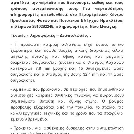
αμπέλια την περίοδο που διανύουμε, καθώς και τους
Ανακοινώσεις
τρόπους αντιμετώπισης τους. Για περισσότερες
Προγράμματα
πληροφορίες απευθυνθείτε στο Περιφερειακό Κέντρο
Προστασίας Φυτών και Ποιοτικού Ελέγχου Ηρακλείου,
Προσχολική
τηλέφωνο 2810282248, πληροφορίες κ. Νίκο Μπαγκή.
Αγωγή
Γενικές πληροφορίες – Διαπιστώσεις :
Κοιμητήρια
- Η πρόσφατη καιρική αστάθεια είχε έντονο τοπικό
Κέντρο
χαρακτήρα και έδωσε βροχές μικρής διάρκειας αλλά
Οικογένειας
μεγάλης έντασης και ύψους καθώς και μεγάλης
διάρκειας διυγράνσεις (ενδεικτικά ο σταθμός Αρχανών
κατέγραψε 7,8 mm βροχής και 15 συνεχόμενες ώρες
διύγρανσης και ο σταθμός της Βόνης 32,4 mm και 17 ώρες
διύγρανσης).
Ο
ΤΟΠΟΣ
- Αμπέλια που βρίσκονται σε περιοχές που σημειώθηκαν
ΜΑΣ
αντίστοιχες καιρικές συνθήκες πιθανώς να εμφανίσουν
συμπτώματα βοτρύτη και όξινης σήψης. Ο βαθμός
ΠΟΛΙΤΙΣΜΟΣ
προσβολής εξαρτάται από την ποικιλία, το στάδιο, τις
καλλιεργητικές τεχνικές και το χρόνο που τα σταφύλια
ΑΝΘΕΚΤΙΚΗ
έμειναν βρεγμένα.
ΠΟΛΗ
- Πρόκειται για ασθένειες δύσκολες στην αντιμετώπισή
τους και ιδιαίτερα ζημιογόνες.