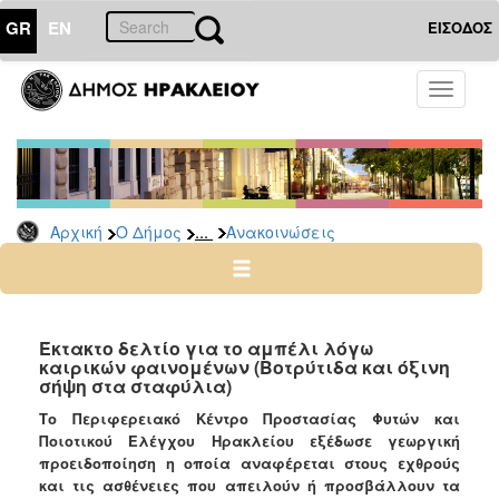
GR
EN
ΕΙΣΟΔΟΣ
Ο
Toggle
ΔΗΜΟΣ
navigati
Υπηρεσίες
&
Φορείς
Δημοτικές
...
Αρχική
Ο Δήμος
Ανακοινώσεις
Υπηρεσίες
Τηλέφωνα
Κ.Ε.Π.
Ηλεκτρονική
Έκτακτο δελτίο για το αμπέλι λόγω
καιρικών φαινομένων (Βοτρύτιδα και όξινη
Διακυβέρνηση
σήψη στα σταφύλια)
Σχολικές
Το Περιφερειακό Κέντρο Προστασίας Φυτών και
Επιτροπές
Ποιοτικού Ελέγχου Ηρακλείου εξέδωσε γεωργική
Αγροτική
προειδοποίηση η οποία αναφέρεται στους εχθρούς
Ανάπτυξη
και τις ασθένειες που απειλούν ή προσβάλλουν τα