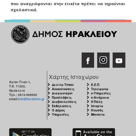
που αναγράφονται στην ετικέτα πρέπει να τηρούνται
σχολαστικά.
Χάρτης Ιστοχώρου
Αγίου Τίτου 1,
Δελτία Τύπου
Κ.Ε.Π.
Τ.Κ. 71202,
Ανακοινώσεις
Τηλέφωνα
Ηράκλειο
Διαγωνισμοί
e-Υπηρεσίες
Τηλ.: 2813-409000
Προσλήψεις
e-Αιτήματα
email:
info@heraklion.gr
Διαβουλεύσεις
Η Πόλη
Εκδηλώσεις
Ιστορία
Ο Δήμος
Κνωσός
Υπηρεσίες
Μουσεία