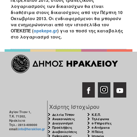
Ανακοινώσεις
λογαριασμούς των δικαιούχων θα είναι
διαθέσιμα στους δικαιούχους από
την
Πέμπτη 10
Προγράμματα
Οκτωβρίου 2013. Οι ενδιαφερόμενοι θα μπορούν
Προσχολική
να ενημερώνονται από την ιστοσελίδα του
Αγωγή
ΟΠΕΚΕΠΕ (
opekepe.gr
) για το ποσό της καταβολής
στο λογαριασμό τους.
Κοιμητήρια
Κέντρο
Οικογένειας
Ο
ΤΟΠΟΣ
ΜΑΣ
Χάρτης Ιστοχώρου
ΠΟΛΙΤΙΣΜΟΣ
Αγίου Τίτου 1,
Δελτία Τύπου
Κ.Ε.Π.
Τ.Κ. 71202,
Ανακοινώσεις
Τηλέφωνα
ΑΝΘΕΚΤΙΚΗ
Ηράκλειο
Διαγωνισμοί
e-Υπηρεσίες
ΠΟΛΗ
Τηλ.: 2813-409000
Προσλήψεις
e-Αιτήματα
email:
info@heraklion.gr
Διαβουλεύσεις
Η Πόλη
Εκδηλώσεις
Ιστορία