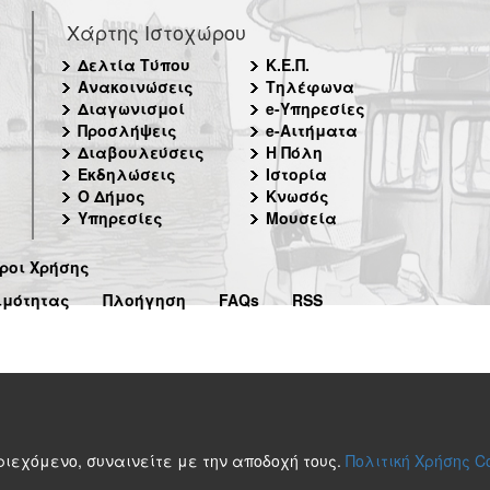
Χάρτης Ιστοχώρου
Δελτία Τύπου
Κ.Ε.Π.
Ανακοινώσεις
Τηλέφωνα
Διαγωνισμοί
e-Υπηρεσίες
Προσλήψεις
e-Αιτήματα
Διαβουλεύσεις
Η Πόλη
Εκδηλώσεις
Ιστορία
Ο Δήμος
Κνωσός
Υπηρεσίες
Μουσεία
ροι Χρήσης
ιμότητας
Πλοήγηση
FAQs
RSS
περιεχόμενο, συναινείτε με την αποδοχή τους.
Πολιτική Χρήσης C